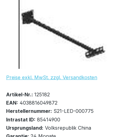
Bildergalerie überspringen
UVP Netto: 10,60 €
Preise exkl. MwSt. zzgl. Versandkosten
Bestand:
Sofort verfügbar, Lieferzeit: 1-2 Tage
11x
Artikel-Nr.:
125182
EAN:
4038816049872
Herstellernummer:
S21-LED-000775
Intrastat ID:
85414900
Ursprungsland:
Volksrepublik China
In den Warenkorb
Garantie:
24 Monate