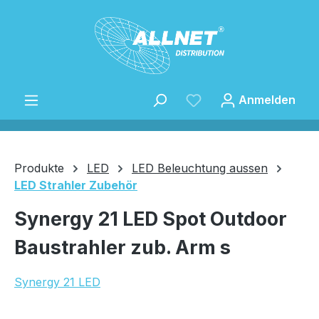
Zum Hauptinhalt springen
Anmelden
Produkte
LED
LED Beleuchtung aussen
LED Strahler Zubehör
Speichern
Synergy 21 LED Spot Outdoor
Baustrahler zub. Arm s
Synergy 21 LED