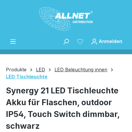
Zum Hauptinhalt springen
Anmelden
Produkte
LED
LED Beleuchtung innen
LED Tischleuchte
Speichern
Synergy 21 LED Tischleuchte
Akku für Flaschen, outdoor
IP54, Touch Switch dimmbar,
schwarz