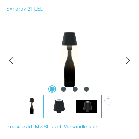
Synergy 21 LED
Bildergalerie überspringen
UVP Netto: 16,72 €
Preise exkl. MwSt. zzgl. Versandkosten