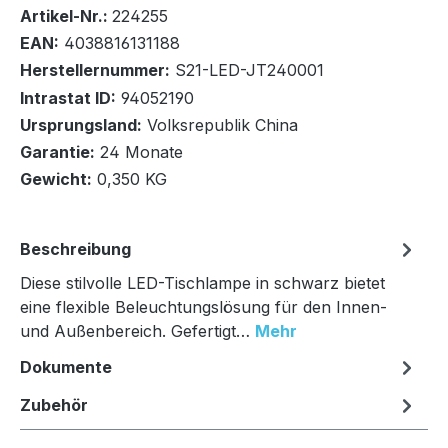
Bestand:
Sofort verfügbar, Lieferzeit: 1-2 Tage
100+
Artikel-Nr.:
224255
EAN:
4038816131188
Herstellernummer:
S21-LED-JT240001
Intrastat ID:
94052190
Ursprungsland:
Volksrepublik China
In den Warenkorb
Garantie:
24 Monate
Gewicht:
0,350 KG
Beschreibung
Diese stilvolle LED-Tischlampe in schwarz bietet
eine flexible Beleuchtungslösung für den Innen-
und Außenbereich. Gefertigt…
Mehr
Dokumente
Zubehör