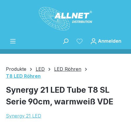
Zum Hauptinhalt springen
Anmelden
Produkte
LED
LED Röhren
T8 LED Röhren
Speichern
Synergy 21 LED Tube T8 SL
Serie 90cm, warmweiß VDE
Synergy 21 LED