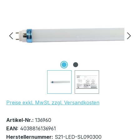
Bildergalerie überspringen
UVP Netto: 18,72 €
Preise exkl. MwSt. zzgl. Versandkosten
Bestand:
Sofort verfügbar, Lieferzeit: 1-2 Tage
82x
Artikel-Nr.:
136960
EAN:
4038816136961
Herstellernummer:
S21-LED-SL090300