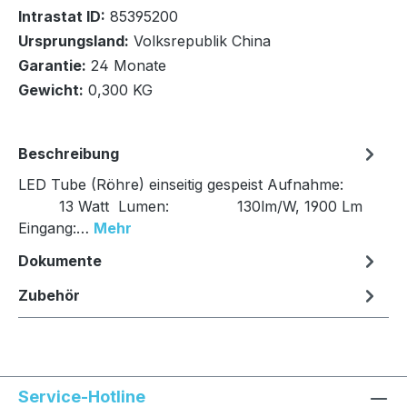
Intrastat ID:
85395200
Ursprungsland:
Volksrepublik China
In den Warenkorb
Garantie:
24 Monate
Gewicht:
0,300 KG
Beschreibung
LED Tube (Röhre) einseitig gespeist Aufnahme:
13 Watt Lumen: 130lm/W, 1900 Lm
Eingang:…
Mehr
Dokumente
Zubehör
Service-Hotline