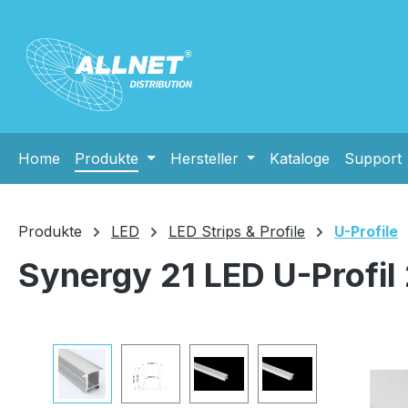
m Hauptinhalt springen
Zur Suche springen
Zur Hauptnavigation springen
Home
Produkte
Hersteller
Kataloge
Support
Produkte
LED
LED Strips & Profile
U-Profile
Synergy 21 LED U-Profi
Bildergalerie überspringen