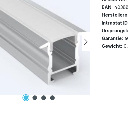
EAN:
40388
Hersteller
DHL Versa
Intrastat ID
Ursprungsl
In den Wa
Garantie:
6
Gewicht:
0