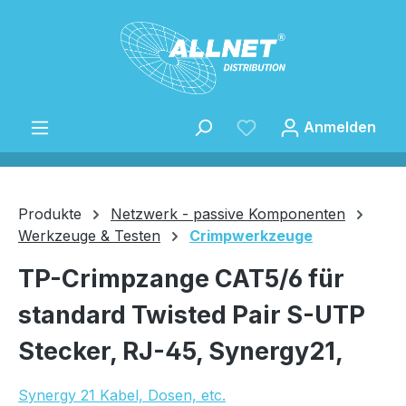
Zum Hauptinhalt springen
Anmelden
Produkte
Netzwerk - passive Komponenten
Werkzeuge & Testen
Crimpwerkzeuge
Speichern
TP-Crimpzange CAT5/6 für
standard Twisted Pair S-UTP
Stecker, RJ-45, Synergy21,
Synergy 21 Kabel, Dosen, etc.