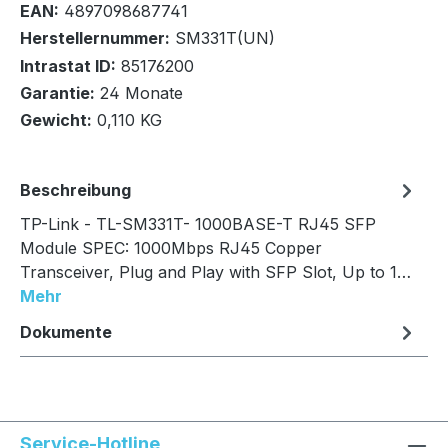
EAN:
4897098687741
Herstellernummer:
SM331T(UN)
Intrastat ID:
85176200
Garantie:
24 Monate
In den Warenkorb
Gewicht:
0,110 KG
Beschreibung
TP-Link - TL-SM331T- 1000BASE-T RJ45 SFP
Module SPEC: 1000Mbps RJ45 Copper
Transceiver, Plug and Play with SFP Slot, Up to 1…
Mehr
Dokumente
Service-Hotline