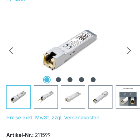
Bildergalerie überspringen
Preise exkl. MwSt. zzgl. Versandkosten
Bestand:
Sofort verfügbar, Lieferzeit: 1-2 Tage
30x
Artikel-Nr.:
211599