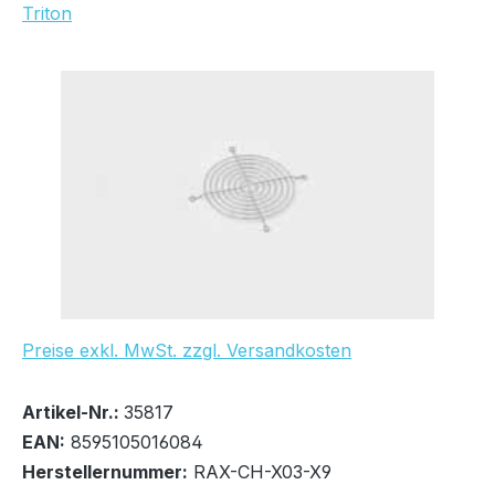
Triton
Bildergalerie überspringen
Preise exkl. MwSt. zzgl. Versandkosten
Bestand:
Nicht Lagernd
0x
Artikel-Nr.:
35817
EAN:
8595105016084
Herstellernummer:
RAX-CH-X03-X9