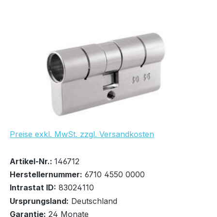
Bildergalerie überspringen
Preise exkl. MwSt. zzgl. Versandkosten
Bestand:
Nicht Lagernd
0x
Artikel-Nr.:
146712
Herstellernummer:
6710 4550 0000
Intrastat ID:
83024110
Ursprungsland:
Deutschland
Garantie:
24 Monate