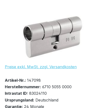
Bildergalerie überspringen
Preise exkl. MwSt. zzgl. Versandkosten
Bestand:
Nicht Lagernd
0x
Artikel-Nr.:
147098
Herstellernummer:
6710 5055 0000
Intrastat ID:
83024110
Ursprungsland:
Deutschland
Garantie:
24 Monate