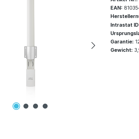
EAN:
81035
Hersteller
Lieferung a
Intrastat ID
Ursprungsl
In den Wa
Garantie:
1
Gewicht:
3