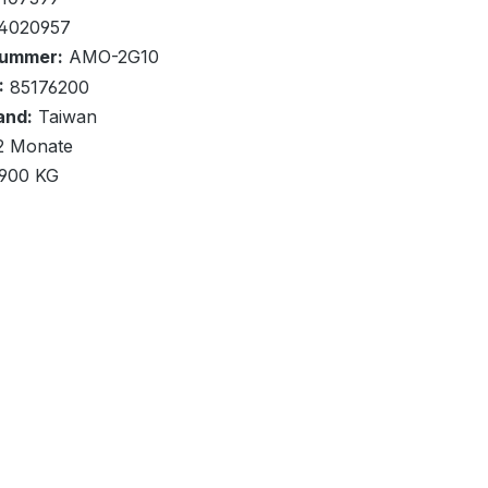
4020957
nummer:
AMO-2G10
uf Palette
:
85176200
and:
Taiwan
renkorb
2 Monate
,900 KG