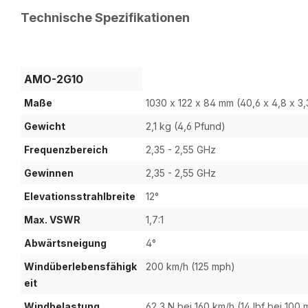
Technische Spezifikationen
AMO-2G10
Maße
1030 x 122 x 84 mm (40,6 x 4,8 x 3,
Gewicht
2,1 kg (4,6 Pfund)
Frequenzbereich
2,35 - 2,55 GHz
Gewinnen
2,35 - 2,55 GHz
Elevationsstrahlbreite
12°
Max. VSWR
1,7:1
Abwärtsneigung
4°
Windüberlebensfähigk
200 km/h (125 mph)
eit
Windbelastung
62,3 N bei 160 km/h (14 lbf bei 100