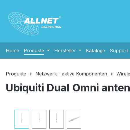
m Hauptinhalt springen
Zur Suche springen
Zur Hauptnavigation springen
Home
Produkte
Hersteller
Kataloge
Support
Produkte
Netzwerk - aktive Komponenten
Wirel
Ubiquiti Dual Omni ante
Bildergalerie überspringen