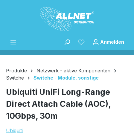
Zum Hauptinhalt springen
Anmelden
Produkte
Netzwerk - aktive Komponenten
Switche
Switche - Module, sonstige
Speichern
Ubiquiti UniFi Long-Range
Direct Attach Cable (AOC),
10Gbps, 30m
Ubiquiti