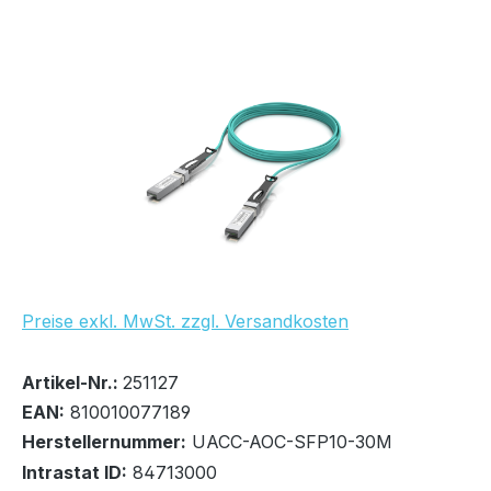
Bildergalerie überspringen
Preise exkl. MwSt. zzgl. Versandkosten
Bestand:
Sofort verfügbar, Lieferzeit: 2-3 Tage
17x
Artikel-Nr.:
251127
EAN:
810010077189
Herstellernummer:
UACC-AOC-SFP10-30M
Intrastat ID:
84713000