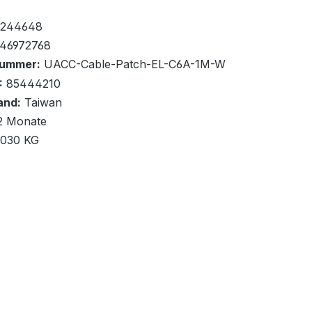
fügbar, Lieferzeit: 2-3 Tage
0+
244648
46972768
nummer:
UACC-Cable-Patch-EL-C6A-1M-W
:
85444210
and:
Taiwan
renkorb
2 Monate
,030 KG