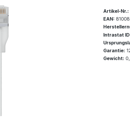
Bestand:
Sofort ver
10
Artikel-Nr.:
EAN:
81008
Hersteller
Intrastat ID
Ursprungsl
In den Wa
Garantie:
1
Gewicht:
0