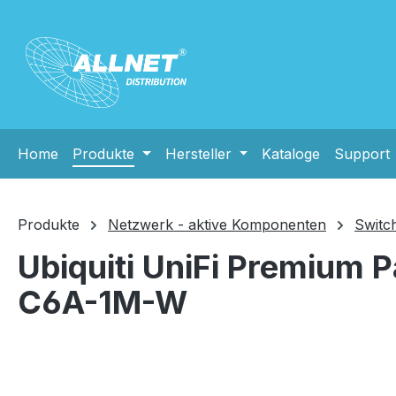
m Hauptinhalt springen
Zur Suche springen
Zur Hauptnavigation springen
Home
Produkte
Hersteller
Kataloge
Support
Produkte
Netzwerk - aktive Komponenten
Switc
Ubiquiti UniFi Premium 
C6A-1M-W
Bildergalerie überspringen