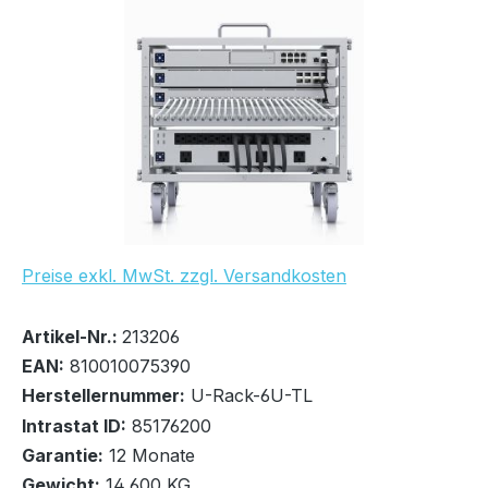
Bildergalerie überspringen
UVP Netto: 258,40 €
Preise exkl. MwSt. zzgl. Versandkosten
Bestand:
Voraussichtlich wieder verfügbar ab: kein Liefertermi
0x
Artikel-Nr.:
213206
EAN:
810010075390
2079-01-01T00:00:00+00:00
Herstellernummer:
U-Rack-6U-TL
Anzahl: 7
Intrastat ID:
85176200
Garantie:
12 Monate
In den Warenkorb
Gewicht:
14,600 KG