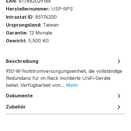
EAN:
817882029186
2079-01-01T00:00:00+00:00
Herstellernummer:
USP-RPS
Anzahl: 3
Intrastat ID:
85176200
Ursprungsland:
Taiwan
In den Warenkorb
Garantie:
12 Monate
Gewicht:
5,500 KG
Beschreibung
950-W-Notstromversorgungseinheit, die vollständige
Redundanz für im Rack montierte UniFi-Geräte
bietet. Verfügbarkeit von…
Mehr
Dokumente
Zubehör