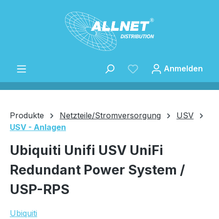
Zum Hauptinhalt springen
Anmelden
Produkte
Netzteile/Stromversorgung
USV
USV - Anlagen
Speichern
Ubiquiti Unifi USV UniFi
Redundant Power System /
USP-RPS
Ubiquiti