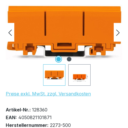
Bildergalerie überspringen
Preise exkl. MwSt. zzgl. Versandkosten
Bestand:
Nicht Lagernd
0x
Artikel-Nr.:
128360
EAN:
4050821101871
Herstellernummer:
2273-500