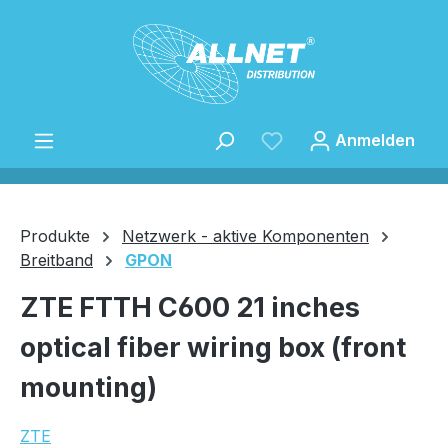
Zum Hauptinhalt springen
Anmelden
Produkte
Netzwerk - aktive Komponenten
Breitband
GPON
Speichern
ZTE FTTH C600 21 inches
optical fiber wiring box (front
mounting)
ZTE