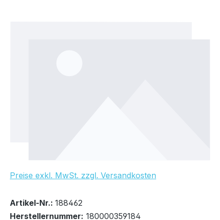
Bildergalerie überspringen
Preise exkl. MwSt. zzgl. Versandkosten
Bestand:
Nicht Lagernd
0x
Artikel-Nr.:
188462
Herstellernummer:
180000359184