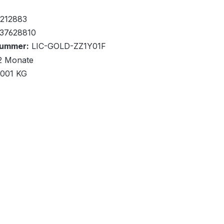
fügbar, Lieferzeit: 1-5 Tage
0+
212883
37628810
nummer:
LIC-GOLD-ZZ1Y01F
2 Monate
,001 KG
renkorb