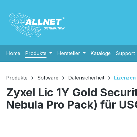
m Hauptinhalt springen
Zur Suche springen
Zur Hauptnavigation springen
Home
Produkte
Hersteller
Kataloge
Support
Produkte
Software
Datensicherheit
Lizenzen
Zyxel Lic 1Y Gold Secur
Nebula Pro Pack) für U
Bildergalerie überspringen