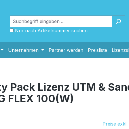
Nur nach Artikelnummer suchen
Unternehmen
Partner werden
Preisliste
Lizenz
ity Pack Lizenz UTM & San
SG FLEX 100(W)
UVP Netto: 
Preise exkl