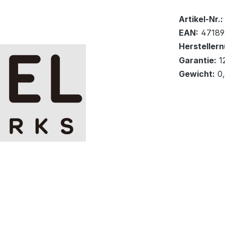
Bestand:
Sofort ver
10
Artikel-Nr.:
EAN:
47189
Hersteller
Garantie:
1
Gewicht:
0
In den Wa