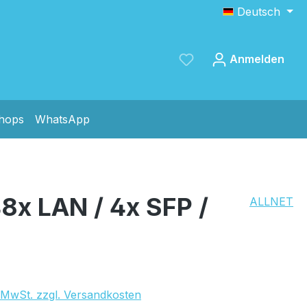
Deutsch
Anmelden
shops
WhatsApp
Speichern
8x LAN / 4x SFP /
ALLNET
356,90 €
. MwSt. zzgl. Versandkosten