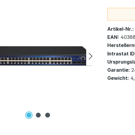
Bestand:
Sofort ver
27
Artikel-Nr.:
EAN:
40388
Hersteller
In den Wa
Intrastat ID
Ursprungsl
Garantie:
2
Gewicht:
4