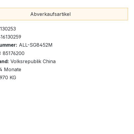
fügbar, Lieferzeit: 1-2 Tage
x
Abverkaufsartikel
130253
16130259
nummer:
ALL-SG8452M
renkorb
:
85176200
and:
Volksrepublik China
4 Monate
,970 KG