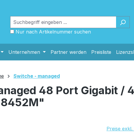
Nur nach Artikelnummer suchen
Unternehmen
Partner werden
Preisliste
Lizenz
he
Switche - managed
aged 48 Port Gigabit / 4
-SG8452M"
UVP Netto: 
Preise exkl