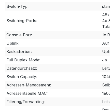
Switch-Typ:
sta
48x
Switching-Ports:
4x S
Tota
Console Port:
1x 
Uplink:
Auf
Kaskadierbar:
Upl
Full Duplex Mode:
Ja
Datendurchsatz:
Leit
Switch Capacity:
104
Adressen-Management:
Sel
Adressentabelle MAC:
160
Filtering/Forwarding:
Leit