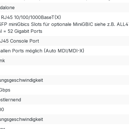
ndalone
 RJ45 10/100/1000BaseT(X)
FP miniGbics Slots für optionale MiniGBIC siehe z.B. ALL
l = 52 Gigabit Ports
RJ45 Console Port
 allen Ports möglich (Auto MDI/MDI-X)
ink
ungsgeschwindigkeit
Gbps
bstlernend
00
ungsgeschwindigkeit