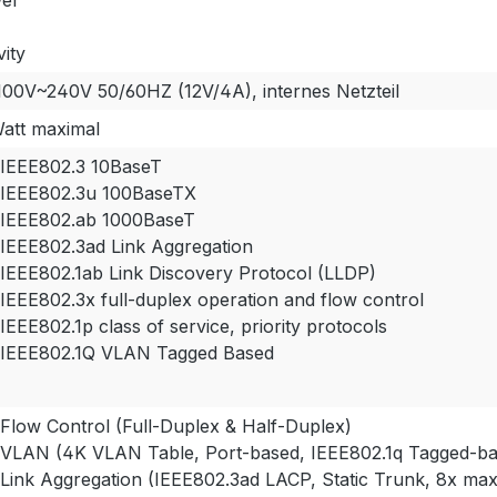
er
vity
100V~240V 50/60HZ (12V/4A), internes Netzteil
Watt maximal
IEEE802.3 10BaseT
IEEE802.3u 100BaseTX
IEEE802.ab 1000BaseT
IEEE802.3ad Link Aggregation
IEEE802.1ab Link Discovery Protocol (LLDP)
IEEE802.3x full-duplex operation and flow control
IEEE802.1p class of service, priority protocols
IEEE802.1Q VLAN Tagged Based
Flow Control (Full-Duplex & Half-Duplex)
VLAN (4K VLAN Table, Port-based, IEEE802.1q Tagged-ba
Link Aggregation (IEEE802.3ad LACP, Static Trunk, 8x max