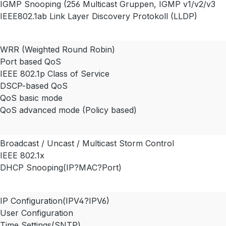
IGMP Snooping (256 Multicast Gruppen, IGMP v1/v2/v3
IEEE802.1ab Link Layer Discovery Protokoll (LLDP)
WRR (Weighted Round Robin)
Port based QoS
IEEE 802.1p Class of Service
DSCP-based QoS
QoS basic mode
QoS advanced mode (Policy based)
Broadcast / Uncast / Multicast Storm Control
IEEE 802.1x
DHCP Snooping(IP?MAC?Port)
IP Configuration(IPV4?IPV6)
User Configuration
Time Settings(SNTP)