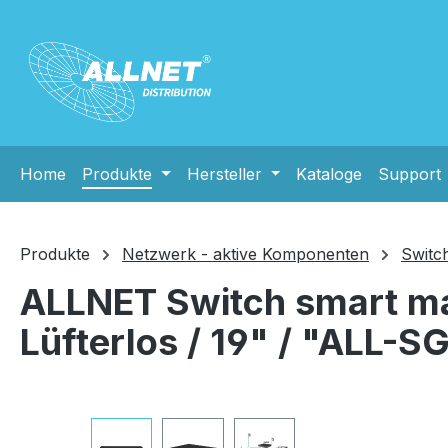
m Hauptinhalt springen
Zur Suche springen
Zur Hauptnavigation springen
Home
Produkte
Hersteller
Kataloge
Support
Produkte
Netzwerk - aktive Komponenten
Switc
ALLNET Switch smart man
Lüfterlos / 19" / "ALL
Bildergalerie überspringen