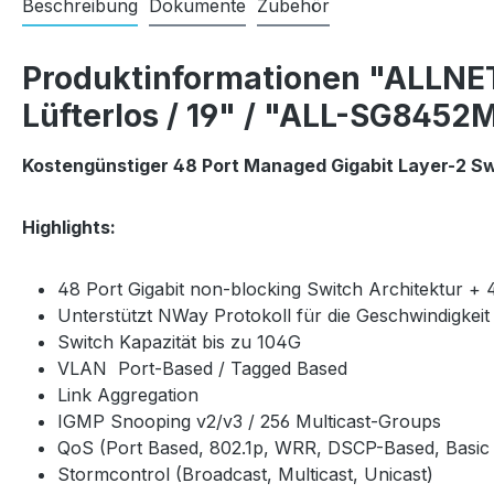
Beschreibung
Dokumente
Zubehör
Produktinformationen "ALLNET 
Lüfterlos / 19" / "ALL-SG8452
Kostengünstiger 48 Port Managed Gigabit Layer-2 Sw
Highlights:
48 Port Gigabit non-blocking Switch Architektur + 
Unterstützt NWay Protokoll für die Geschwindigkei
Switch Kapazität bis zu 104G
VLAN Port-Based / Tagged Based
Link Aggregation
IGMP Snooping v2/v3 / 256 Multicast-Groups
QoS (Port Based, 802.1p, WRR, DSCP-Based, Basic
Stormcontrol (Broadcast, Multicast, Unicast)