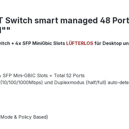
Switch smart managed 48 Port G
M""
itch + 4x SFP MiniGbic Slots
LÜFTERLOS
für Desktop und
4 SFP Mini-GBIC Slots = Total 52 Ports
t (10/100/1000Mbps) und Duplexmodus (half/full) auto-dete
 Mode & Policy Based)