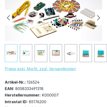
UVP Netto: 95,90 €
Preise exkl. MwSt. zzgl. Versandkosten
Bestand:
Sofort verfügbar, Lieferzeit: 1-2 Tage
18x
Artikel-Nr.:
126524
EAN:
8058333491318
Herstellernummer:
K000007
Intrastat ID:
85176200