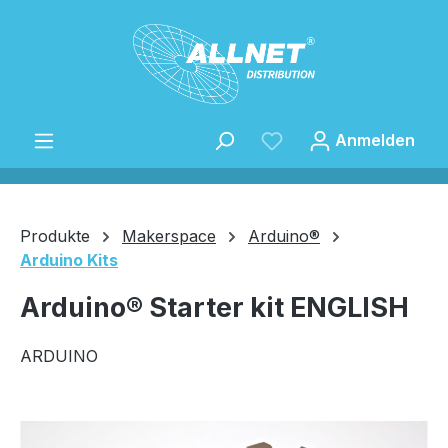
Zum Hauptinhalt springen
Anmelden
Produkte
Makerspace
Arduino®
Arduino Kits
Speichern
Arduino® Starter kit ENGLISH
ARDUINO
Bildergalerie überspringen