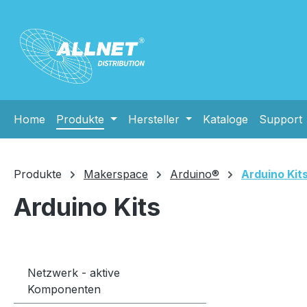
m Hauptinhalt springen
Zur Suche springen
Zur Hauptnavigation springen
Home
Produkte
Hersteller
Kataloge
Support
Produkte
Makerspace
Arduino®
Arduino Kit
Arduino Kits
Netzwerk - aktive
Komponenten