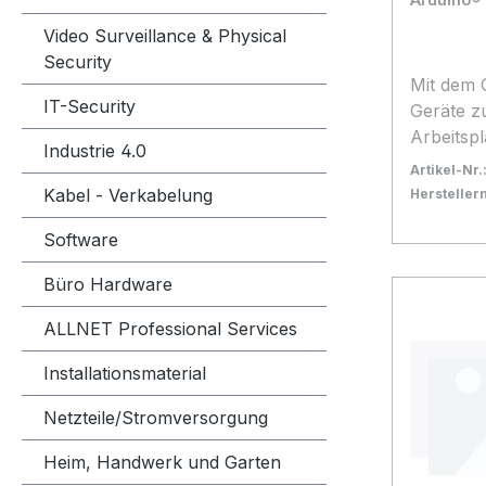
Uno - 1 
mounting
Video Surveillance & Physical
jumper wi
Security
battery s
Mit dem 
IT-Security
LEDs (5 r
Geräte z
blue ) - 
Arbeitsp
Industrie 4.0
Resistor
verbunde
Artikel-Nr.
400 point
komplett 
Kabel - Verkabelung
Herstelle
Resistor
Projekten
Bestand:
Nicht La
0x
Software
motor - 
die Ihnen
In den
- 2 Knob
des tägli
Büro Hardware
Capacitors 100
"intellig
jumper w
und maßg
ALLNET Professional Services
Phototran
Geräte b
Ohm - 1 
Mobiltel
Installationsmaterial
Jumper w
können. Fernbedienbare Lampen -
Netzteile/Stromversorgung
sensor -
ändern S
female t
schalten 
Heim, Handwerk und Garten
wire fema
ein/aus Persönliche Wetterstation -