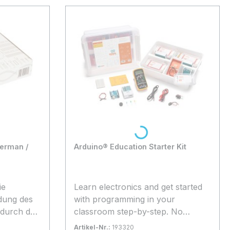
.
Loading...
German /
Arduino® Education Starter Kit
ie
Learn electronics and get started
dung des
with programming in your
 durch den
classroom step-by-step. No
ve
experience necessary. LESSONS
Artikel-Nr.:
193320