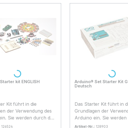
Loading...
Loading..
Starter kit ENGLISH
Arduino® Set Starter Kit 
Deutsch
er Kit führt in die
Das Starter Kit führt in d
en der Verwendung des
Grundlagen der Verwen
ein. Sie werden durch den
Arduino ein. Sie werden
ehrerer kreative
Aufbau mehrerer kreati
:
126524
Artikel-Nr.:
128903