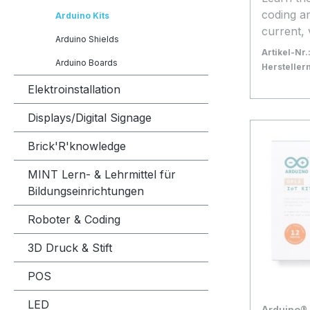
Kabel Prozessorfamilie: ATmega
coding an
Arduino Kits
Prozesso
current, v
Arduino Shields
Prozess
No prior
Artikel-Nr.
SVHC: N
Arduino Boards
is necess
Herstelle
through step 
Bestand:
Sofort ve
21
Elektroinstallation
Student k
In den
parts an
Displays/Digital Signage
used to b
Brick'R'knowledge
completi
projects
MINT Lern- & Lehrmittel für
Here is a
Bildungseinrichtungen
is included in 
to exclus
Roboter & Coding
including
step-by-
3D Druck & Stift
material
POS
invention
logbook w
LED
Arduino® 