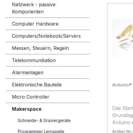
Netzwerk - passive
Komponenten
Computer Hardware
Computers/Notebook/Servers
Messen, Steuern, Regeln
Telekommunikation
Alarmanlagen
Elektronische Bauteile
Arduino® 
Micro Controller
Das Start
Makerspace
Grundlag
Schneide- & Graviergeräte
Arduino 
Aufbau m
Programmier Lernspiele
Artikel-Nr.