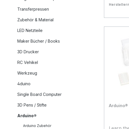
Projekteg
Herstelle
Transferpressen
eine Aus
Bestand:
Sofort ve
18
nützlichs
In den
Zubehör & Material
Bauteile
LED Netzteile
mit15 Pro
Starten S
Maker Bücher / Books
Elektroni
Welt mit
3D Drucker
steuern 
RC Vehikel
komplexer
Ihnen dabei h
Werkzeug
Bits: 8bit Prozessorarchitektur:
4duino
AVR Prozessorserie: AVR
Merkmale
Single Board Computer
Steckplat
3D Pens / Stifte
Arduino® 
Kompone
Servomotor Lieferumfang
Arduino®
Arduino 
Arduino Zubehör
& Überb
Learn th