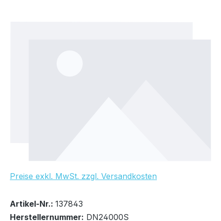
Bildergalerie überspringen
Preise exkl. MwSt. zzgl. Versandkosten
Bestand:
Nicht Lagernd
0x
Artikel-Nr.:
137843
Herstellernummer:
DN24000S