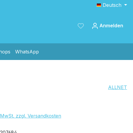
Deutsch
Anmelden
shops
WhatsApp
Speichern
ALLNET
. MwSt. zzgl. Versandkosten
fügbar, Lieferzeit: 1-2 Tage
207684