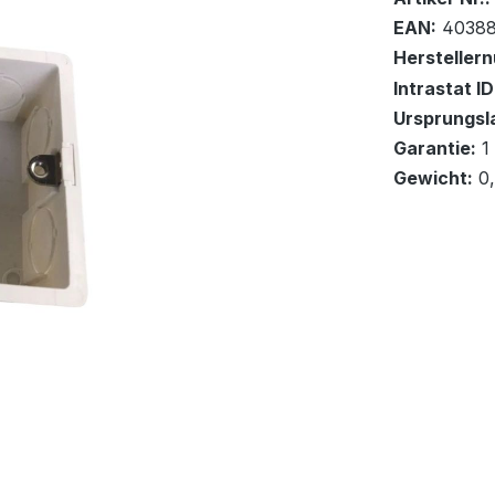
EAN:
40388
Hersteller
Intrastat ID
Ursprungsl
In den Wa
Garantie:
1
Gewicht:
0