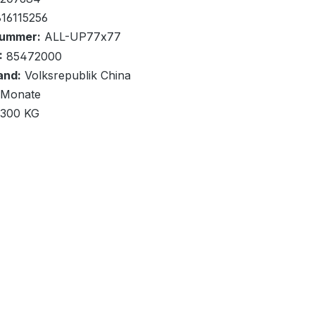
16115256
nummer:
ALL-UP77x77
:
85472000
and:
Volksrepublik China
renkorb
 Monate
,300 KG