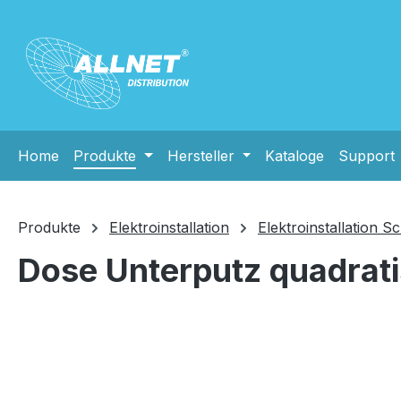
m Hauptinhalt springen
Zur Suche springen
Zur Hauptnavigation springen
Home
Produkte
Hersteller
Kataloge
Support
Produkte
Elektroinstallation
Elektroinstallation 
Dose Unterputz quadra
Bildergalerie überspringen