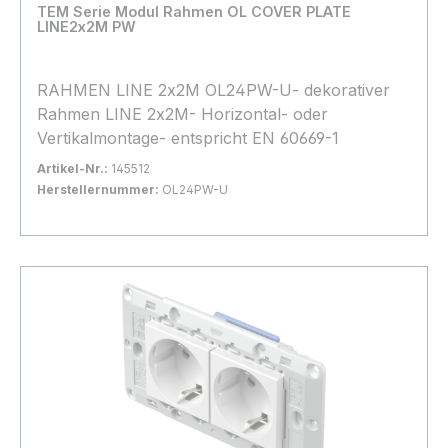
TEM Serie Modul Rahmen OL COVER PLATE
LINE2x2M PW
RAHMEN LINE 2x2M OL24PW-U- dekorativer
Rahmen LINE 2x2M- Horizontal- oder
Vertikalmontage- entspricht EN 60669-1
Artikel-Nr.:
145512
Herstellernummer:
OL24PW-U
Bestand:
Sofort verfügbar, Lieferzeit: 1-2 Tage
3x
In den Warenkorb