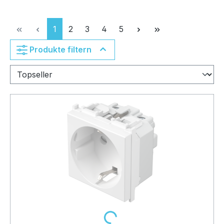
Seite
Seite
Seite
Seite
Seite
1
2
3
4
5
Produkte filtern
Loading...