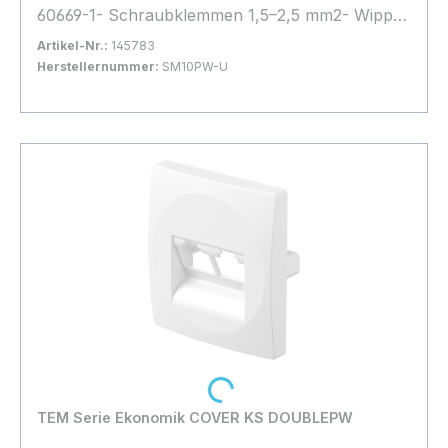
60669-1- Schraubklemmen 1,5–2,5 mm2- Wippe
auswechselbar
Artikel-Nr.:
145783
Herstellernummer:
SM10PW-U
Bestand:
Sofort verfügbar, Lieferzeit: 1-2 Tage
5x
In den Warenkorb
Loading...
TEM Serie Ekonomik COVER KS DOUBLEPW