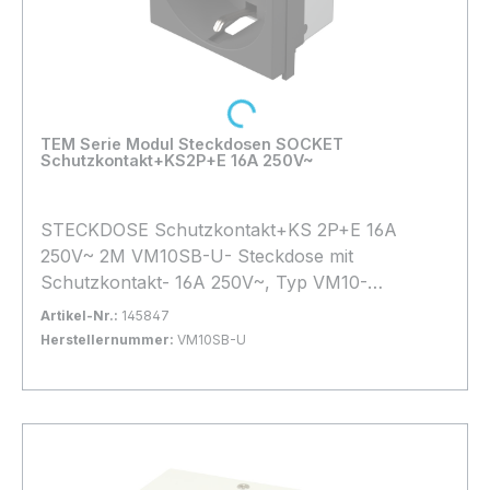
Loading...
TEM Serie Modul Steckdosen SOCKET
Schutzkontakt+KS2P+E 16A 250V~
STECKDOSE Schutzkontakt+KS 2P+E 16A
250V~ 2M VM10SB-U- Steckdose mit
Schutzkontakt- 16A 250V~, Typ VM10-
entspricht IEC 60884-1, CEE7- Schraubklemmen
Artikel-Nr.:
145847
1,5–2,5 mm2- gegen Berührung stromführender
Herstellernummer:
VM10SB-U
Teile geschützt
Bestand:
Sofort verfügbar, Lieferzeit: 1-2 Tage
8x
In den Warenkorb