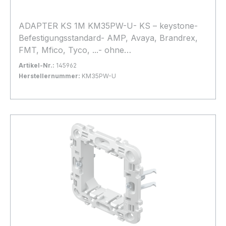
ADAPTER KS 1M KM35PW-U- KS – keystone-
Befestigungsstandard- AMP, Avaya, Brandrex,
FMT, Mfico, Tyco, ...- ohne
Kommunikationsmodul
Artikel-Nr.:
145962
Herstellernummer:
KM35PW-U
Bestand:
Sofort verfügbar, Lieferzeit: 1-2 Tage
10x
In den Warenkorb