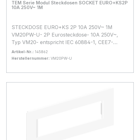
TEM Serie Modul Steckdosen SOCKET EURO+KS2P
10A 250V~ 1M
STECKDOSE EURO+KS 2P 10A 250V~ 1M
VM20PW-U- 2P Eurosteckdose- 10A 250V~,
Typ VM20- entspricht IEC 60884-1, CEE7-
Schraubklemmen 1,5–2,5 mm2- gegen
Artikel-Nr.:
145862
Berührung stromführender Teile geschützt
Herstellernummer:
VM20PW-U
Bestand:
Sofort verfügbar, Lieferzeit: 1-2 Tage
2x
In den Warenkorb