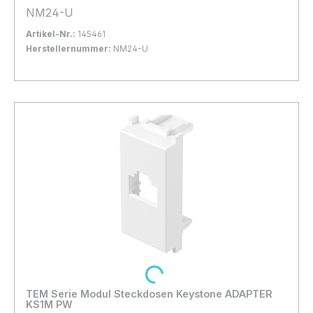
NM24-U
Artikel-Nr.:
145461
Herstellernummer:
NM24-U
Bestand:
Sofort verfügbar, Lieferzeit: 1-2 Tage
28x
In den Warenkorb
Loading...
TEM Serie Modul Steckdosen Keystone ADAPTER
KS1M PW