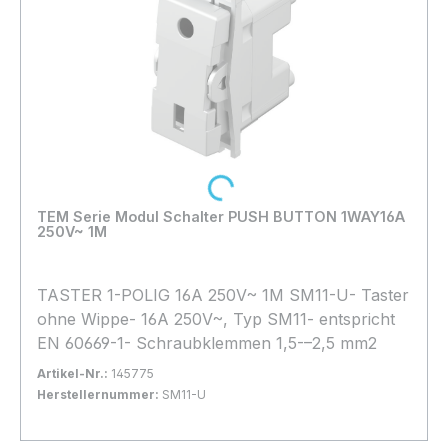
Loading...
TEM Serie Modul Schalter PUSH BUTTON 1WAY16A
250V~ 1M
TASTER 1-POLIG 16A 250V~ 1M SM11-U- Taster
ohne Wippe- 16A 250V~, Typ SM11- entspricht
EN 60669-1- Schraubklemmen 1,5-–2,5 mm2
Artikel-Nr.:
145775
Herstellernummer:
SM11-U
Bestand:
Sofort verfügbar, Lieferzeit: 1-2 Tage
9x
In den Warenkorb