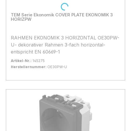
Loading...
TEM Serie Ekonomik COVER PLATE EKONOMIK 3
HORIZPW
RAHMEN EKONOMIK 3 HORIZONTAL OE30PW-
U- dekorativer Rahmen 3-fach horizontal-
entspricht EN 60669-1
Artikel-Nr.:
145275
Herstellernummer:
OE30PW-U
Bestand:
Sofort verfügbar, Lieferzeit: 1-2 Tage
8x
In den Warenkorb