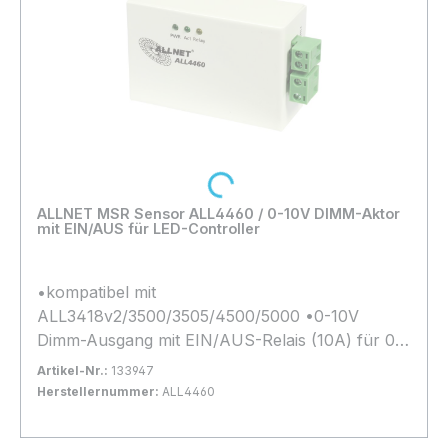
Loading...
ALLNET MSR Sensor ALL4460 / 0-10V DIMM-Aktor
mit EIN/AUS für LED-Controller
•kompatibel mit
ALL3418v2/3500/3505/4500/5000 •0-10V
Dimm-Ausgang mit EIN/AUS-Relais (10A) für 0-
10V Netzteile •Aluminiumgehäuse mit Lasche zur
Artikel-Nr.:
133947
Wandbefestigung •Anschlüsse: 1x RJ45 Eingang
Herstellernummer:
ALL4460
/ 1x RJ45 Ausgang •(nicht mehr kompatibel mit
Bestand:
Sofort verfügbar, Lieferzeit: 1-2 Tage
100+
ALL3000/400x)
In den Warenkorb