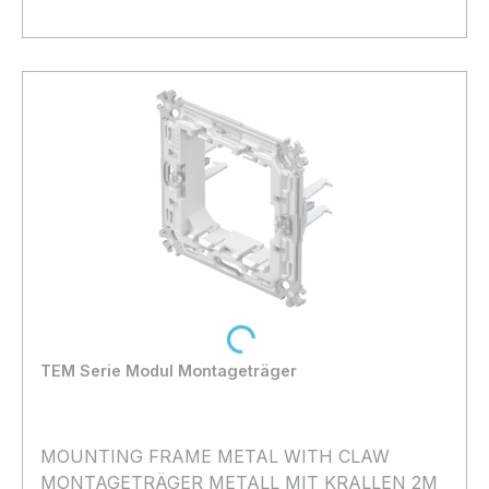
Bestand:
Nicht Lagernd
0x
In den Warenkorb
Loading...
TEM Serie Modul Montageträger
MOUNTING FRAME METAL WITH CLAW
MONTAGETRÄGER METALL MIT KRALLEN 2M