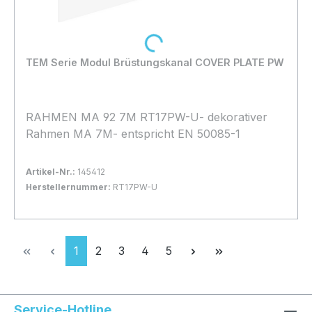
Loading...
TEM Serie Modul Brüstungskanal COVER PLATE PW
RAHMEN MA 92 7M RT17PW-U- dekorativer
Rahmen MA 7M- entspricht EN 50085-1
Artikel-Nr.:
145412
Herstellernummer:
RT17PW-U
Bestand:
Sofort verfügbar, Lieferzeit: 1-2 Tage
11x
In den Warenkorb
Seite
Seite
Seite
Seite
Seite
1
2
3
4
5
Service-Hotline