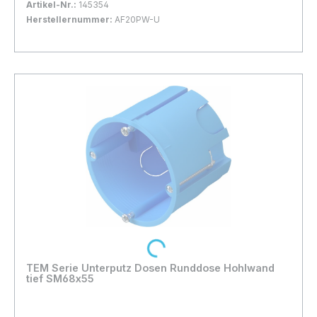
Artikel-Nr.:
145354
Herstellernummer:
AF20PW-U
Bestand:
Sofort verfügbar, Lieferzeit: 1-2 Tage
15x
In den Warenkorb
Loading...
TEM Serie Unterputz Dosen Runddose Hohlwand
tief SM68x55