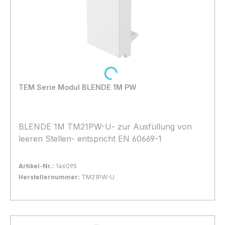
Loading...
TEM Serie Modul BLENDE 1M PW
BLENDE 1M TM21PW-U- zur Ausfüllung von
leeren Stellen- entspricht EN 60669-1
Artikel-Nr.:
146095
Herstellernummer:
TM21PW-U
Bestand:
Sofort verfügbar, Lieferzeit: 1-2 Tage
18x
In den Warenkorb