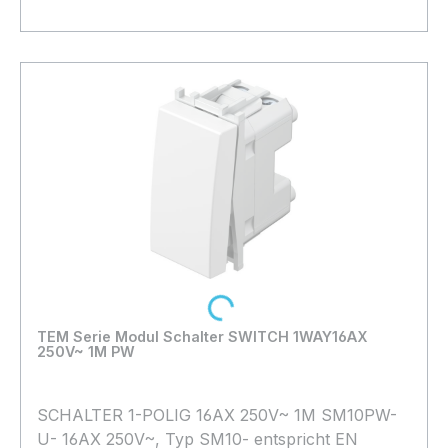
Bestand:
Sofort verfügbar, Lieferzeit: 1-2 Tage
9x
In den Warenkorb
Loading...
TEM Serie Modul Schalter SWITCH 1WAY16AX
250V~ 1M PW
SCHALTER 1-POLIG 16AX 250V~ 1M SM10PW-
U- 16AX 250V~, Typ SM10- entspricht EN