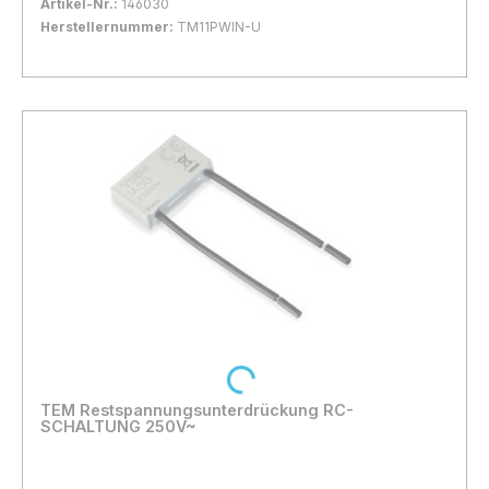
Artikel-Nr.:
146030
Herstellernummer:
TM11PWIN-U
Bestand:
Nicht Lagernd
0x
In den Warenkorb
Loading...
TEM Restspannungsunterdrückung RC-
SCHALTUNG 250V~