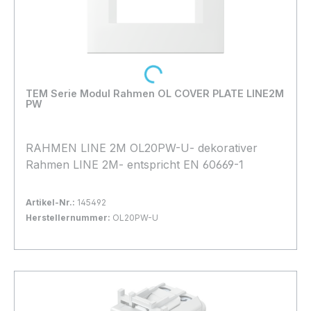
Loading...
TEM Serie Modul Rahmen OL COVER PLATE LINE2M
PW
RAHMEN LINE 2M OL20PW-U- dekorativer
Rahmen LINE 2M- entspricht EN 60669-1
Artikel-Nr.:
145492
Herstellernummer:
OL20PW-U
Bestand:
Sofort verfügbar, Lieferzeit: 1-2 Tage
16x
In den Warenkorb