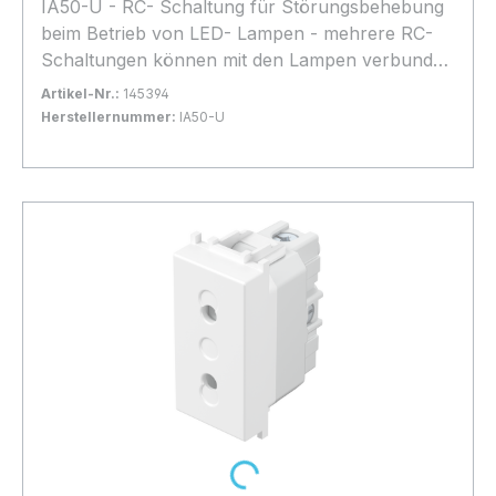
IA50-U - RC- Schaltung für Störungsbehebung
beim Betrieb von LED- Lampen - mehrere RC-
Schaltungen können mit den Lampen verbunden
werden - 0,1 Mikro-Farad , 100 Ohm , 250V~ -
Artikel-Nr.:
145394
vermindert das Blitzen der Lampen im
Herstellernummer:
IA50-U
ausgeschalteten Zustand.
Bestand:
Nicht Lagernd
0x
In den Warenkorb
Loading...