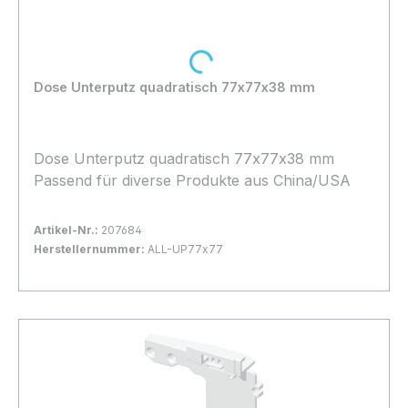
Loading...
Dose Unterputz quadratisch 77x77x38 mm
Dose Unterputz quadratisch 77x77x38 mm
Passend für diverse Produkte aus China/USA
Artikel-Nr.:
207684
Herstellernummer:
ALL-UP77x77
Bestand:
Sofort verfügbar, Lieferzeit: 1-2 Tage
4x
In den Warenkorb