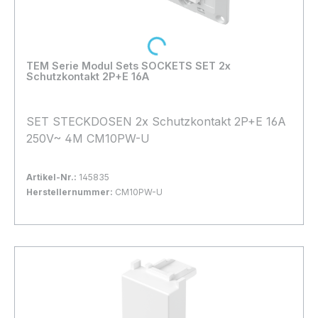
Loading...
TEM Serie Modul Sets SOCKETS SET 2x
Schutzkontakt 2P+E 16A
SET STECKDOSEN 2x Schutzkontakt 2P+E 16A
250V~ 4M CM10PW-U
Artikel-Nr.:
145835
Herstellernummer:
CM10PW-U
Bestand:
Sofort verfügbar, Lieferzeit: 1-2 Tage
8x
In den Warenkorb