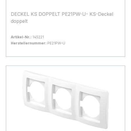
DECKEL KS DOPPELT PE21PW-U- KS-Deckel
doppelt
Artikel-Nr.:
145221
Herstellernummer:
PE21PW-U
Bestand:
Sofort verfügbar, Lieferzeit: 1-2 Tage
7x
In den Warenkorb