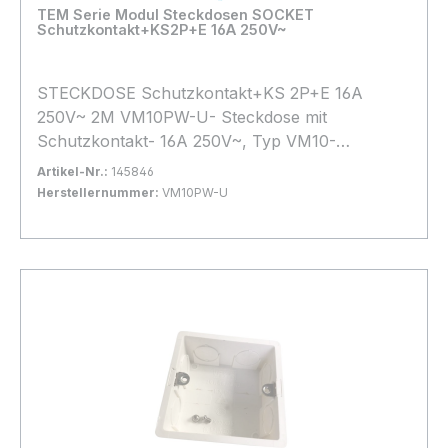
TEM Serie Modul Steckdosen SOCKET
Schutzkontakt+KS2P+E 16A 250V~
STECKDOSE Schutzkontakt+KS 2P+E 16A
250V~ 2M VM10PW-U- Steckdose mit
Schutzkontakt- 16A 250V~, Typ VM10-
entspricht IEC 60884-1, CEE7- Schraubklemmen
Artikel-Nr.:
145846
1,5–2,5 mm2- gegen Berührung stromführender
Herstellernummer:
VM10PW-U
Teile geschützt
Bestand:
Nicht Lagernd
0x
In den Warenkorb