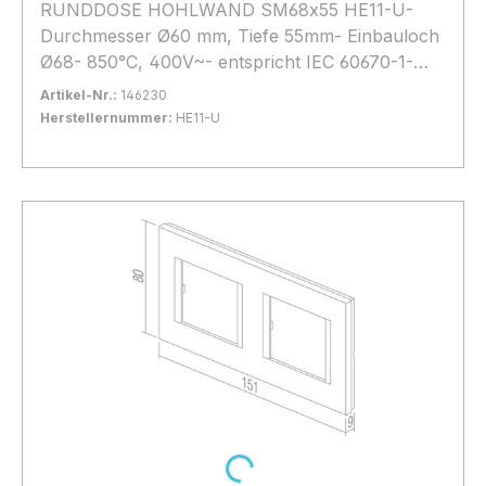
RUNDDOSE HOHLWAND SM68x55 HE11-U-
Durchmesser Ø60 mm, Tiefe 55mm- Einbauloch
Ø68- 850°C, 400V~- entspricht IEC 60670-1-
Montage mit Krallen- ohne Halogen
Artikel-Nr.:
146230
Herstellernummer:
HE11-U
Bestand:
Sofort verfügbar, Lieferzeit: 1-2 Tage
40x
In den Warenkorb
Loading...