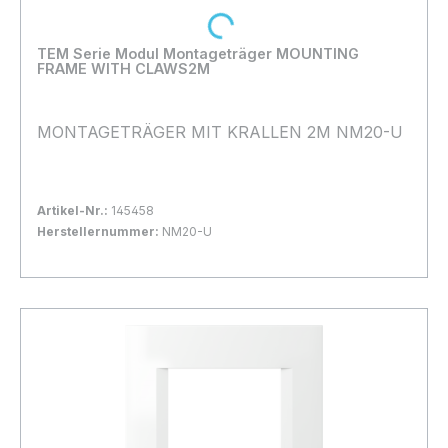
Loading...
TEM Serie Modul Montageträger MOUNTING
FRAME WITH CLAWS2M
MONTAGETRÄGER MIT KRALLEN 2M NM20-U
Artikel-Nr.:
145458
Herstellernummer:
NM20-U
Bestand:
Sofort verfügbar, Lieferzeit: 1-2 Tage
59x
In den Warenkorb