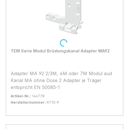
Loading...
TEM Serie Modul Brüstungskanal Adapter MA92
Adapter MA 92 2/3M, 4M oder 7M Modul aud
Kanal MA ohne Dose 2 Adapter je Träger
entspricht EN 50085-1
Artikel-Nr.:
146778
Herstellernummer:
RT10-P
Bestand:
Sofort verfügbar, Lieferzeit: 1-2 Tage
20x
In den Warenkorb