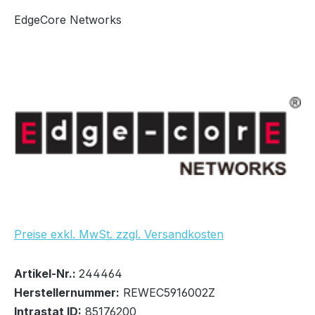
EdgeCore Networks
Bildergalerie überspringen
Preise exkl. MwSt. zzgl. Versandkosten
Bestand:
Sofort verfügbar, Lieferzeit: 1-5 Tage
100+
Artikel-Nr.:
244464
Herstellernummer:
REWEC5916002Z
Intrastat ID:
85176200