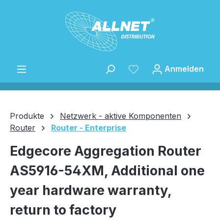
Zum Hauptinhalt springen
Anmelden
Produkte
Netzwerk - aktive Komponenten
Router
Router - Enterprise
Speichern
Edgecore Aggregation Router
AS5916-54XM, Additional one
year hardware warranty,
return to factory