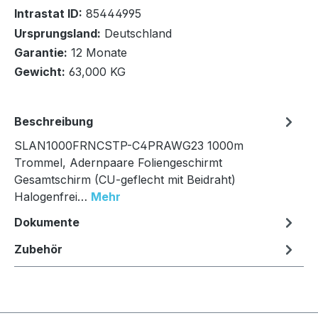
Intrastat ID:
85444995
Lieferung auf Palette
Ursprungsland:
Deutschland
Garantie:
12 Monate
In den Warenkorb
Gewicht:
63,000 KG
Beschreibung
SLAN1000FRNCSTP-C4PRAWG23 1000m
Trommel, Adernpaare Foliengeschirmt
Gesamtschirm (CU-geflecht mit Beidraht)
Halogenfrei…
Mehr
Dokumente
Zubehör