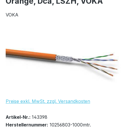
Orange, Dca, LSZH, VOKA
VOKA
Bildergalerie überspringen
Preise exkl. MwSt. zzgl. Versandkosten
Bestand:
Nicht Lagernd
0x
Artikel-Nr.:
143398
Herstellernummer:
10256803-1000mtr.