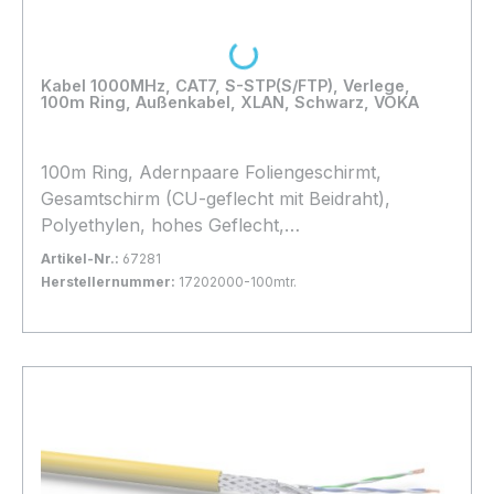
Loading...
Kabel 1000MHz, CAT7, S-STP(S/FTP), Verlege,
100m Ring, Außenkabel, XLAN, Schwarz, VOKA
100m Ring, Adernpaare Foliengeschirmt,
Gesamtschirm (CU-geflecht mit Beidraht),
Polyethylen, hohes Geflecht,
Außendurchmesser 9,4mm, Leiterdurchmesser
Artikel-Nr.:
67281
0,57mm blank,
Herstellernummer:
17202000-100mtr.
Bestand:
Sofort verfügbar, Lieferzeit: 1-2 Tage
3x
In den Warenkorb