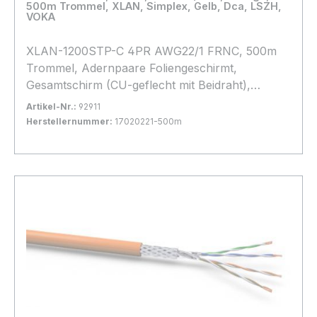
500m Trommel, XLAN, Simplex, Gelb, Dca, LSZH,
VOKA
XLAN-1200STP-C 4PR AWG22/1 FRNC, 500m
Trommel, Adernpaare Foliengeschirmt,
Gesamtschirm (CU-geflecht mit Beidraht),
Halogenfrei, * Gelb *, hohes Geflecht, d=
Artikel-Nr.:
92911
8,3mm, Brandlast: Dca
Herstellernummer:
17020221-500m
Bestand:
Nicht Lagernd
0x
In den Warenkorb
Lieferung auf Palette