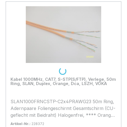
Lieferung auf Palette
Loading...
Kabel 1000MHz, CAT7, S-STP(S/FTP), Verlege, 50m
Ring, SLAN, Duplex, Orange, Dca, LSZH, VOKA
SLAN1000FRNCSTP-C2x4PRAWG23 50m Ring,
Adernpaare Foliengeschirmt Gesamtschirm (CU-
geflecht mit Beidraht) Halogenfrei, **** Orange
**, light Variante 40%Geflecht, Brandlast Dca,
Artikel-Nr.:
228372