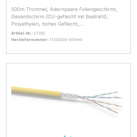
500m Trommel, Adernpaare Foliengeschirmt,
Gesamtschirm (CU-geflecht mit Beidraht),
Polyethylen, hohes Geflecht,
Außendurchmesser 9,4mm, Leiterdurchmesser
Artikel-Nr.:
67282
0,57mm blank,
Herstellernummer:
17202000-500mtr.
Bestand:
Nicht Lagernd
0x
In den Warenkorb
Lieferung auf Palette