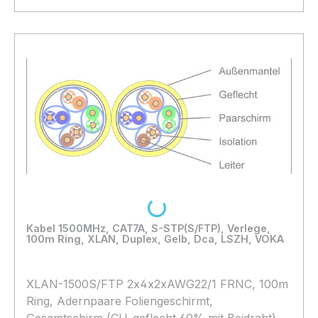
In den Warenkorb
Loading...
Kabel 1500MHz, CAT7A, S-STP(S/FTP), Verlege,
100m Ring, XLAN, Duplex, Gelb, Dca, LSZH, VOKA
XLAN-1500S/FTP 2x4x2xAWG22/1 FRNC, 100m
Ring, Adernpaare Foliengeschirmt,
Gesamtschirm (CU-geflecht 60% mit Beidraht),