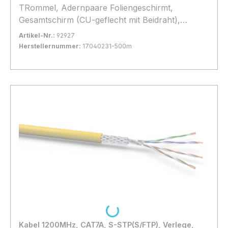
TRommel, Adernpaare Foliengeschirmt,
Gesamtschirm (CU-geflecht mit Beidraht),
Halogenfrei, * Gelb *, hohes Geflecht, d=
Artikel-Nr.:
92927
2x8,4mm, Brandlast: Dca,
Herstellernummer:
17040231-500m
Bestand:
Sofort verfügbar, Lieferzeit: 1-2 Tage
2x
In den Warenkorb
Lieferung auf Palette
Loading...
Kabel 1200MHz, CAT7A, S-STP(S/FTP), Verlege,