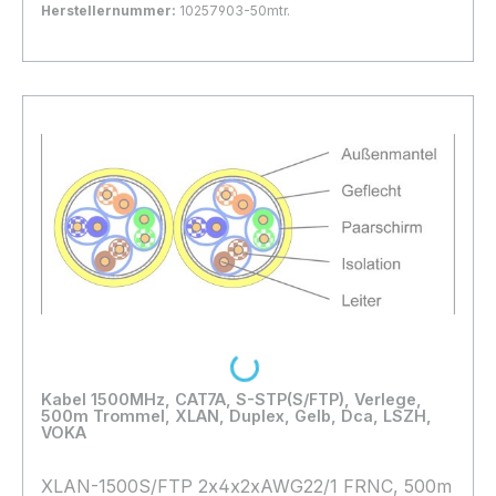
Herstellernummer:
10257903-50mtr.
Bestand:
Sofort verfügbar, Lieferzeit: 1-2 Tage
1x
In den Warenkorb
Loading...
Kabel 1500MHz, CAT7A, S-STP(S/FTP), Verlege,
500m Trommel, XLAN, Duplex, Gelb, Dca, LSZH,
VOKA
XLAN-1500S/FTP 2x4x2xAWG22/1 FRNC, 500m