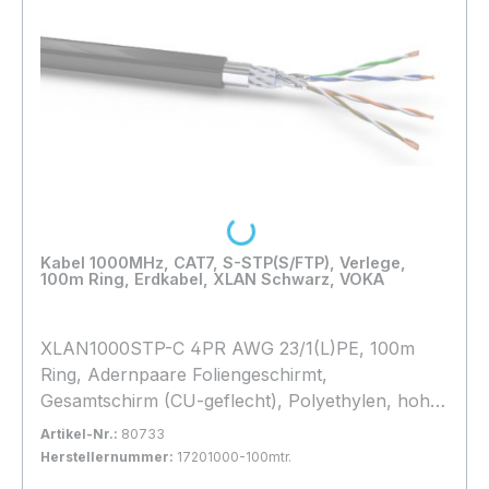
Loading...
Kabel 1000MHz, CAT7, S-STP(S/FTP), Verlege,
100m Ring, Erdkabel, XLAN Schwarz, VOKA
XLAN1000STP-C 4PR AWG 23/1(L)PE, 100m
Ring, Adernpaare Foliengeschirmt,
Gesamtschirm (CU-geflecht), Polyethylen, hohes
Geflecht, Außendurchmesser 9,9mm, Water
Artikel-Nr.:
80733
Proof,
Herstellernummer:
17201000-100mtr.
Bestand:
Sofort verfügbar, Lieferzeit: 1-2 Tage
4x