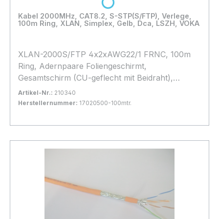
Loading...
Kabel 2000MHz, CAT8.2, S-STP(S/FTP), Verlege,
100m Ring, XLAN, Simplex, Gelb, Dca, LSZH, VOKA
XLAN-2000S/FTP 4x2xAWG22/1 FRNC, 100m
Ring, Adernpaare Foliengeschirmt,
Gesamtschirm (CU-geflecht mit Beidraht),
Halogenfrei, * Gelb *, hohes Geflecht, d=
Artikel-Nr.:
210340
8,3mm, Brandlast: Dca
Herstellernummer:
17020500-100mtr.
Bestand:
Nicht Lagernd
0x
In den Warenkorb