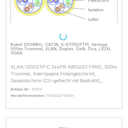
Loading...
Kabel 1200MHz, CAT7A, S-STP(S/FTP), Verlege,
500m Trommel, XLAN, Duplex, Gelb, Dca, LSZH,
VOKA
XLAN-1200STP-C 2x4PR AWG22/1 FRNC, 500m
Trommel, Adernpaare Foliengeschirmt,
Gesamtschirm (CU-geflecht mit Beidraht),
Halogenfrei, * Gelb *, hohes Geflecht, d=
Artikel-Nr.:
92923
2x8,3mm, Beandlast: Dca,
Herstellernummer:
17040221-500m
Bestand:
Nicht Lagernd
0x
In den Warenkorb
Lieferung auf Palette