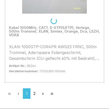
Loading...
Kabel 1000MHz, CAT7, S-STP(S/FTP), Verlege,
500m Trommel, XLAN, Simlex, Orange, Dca, LSZH,
VOKA
XLAN-1000STP-COR4PR AWG23 FRNC, 500m
Trommel, Adernpaare Foliengeschirmt,
Gesamtschirm (CU-geflecht 60% mit Beidraht),
Halogenfrei, **** Orange **, hohes Geflecht,
Artikel-Nr.:
85264
Brandklasse: Dca,
Herstellernummer:
17020350-500mtr.
Bestand:
Nicht Lagernd
0x
In den Warenkorb
Lieferung auf Palette
Seite
Seite
1
2