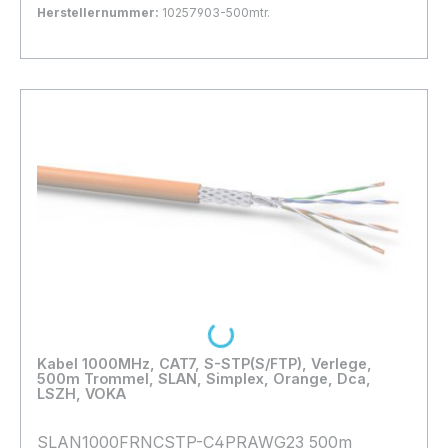
40%Geflecht, Brandlast Dca,
Herstellernummer:
10257903-500mtr.
B600xT420xH600mm
Bestand:
Sofort verfügbar, Lieferzeit: 1-2 Tage
5x
In den Warenkorb
Lieferung auf Palette
Loading...
Kabel 1000MHz, CAT7, S-STP(S/FTP), Verlege,
500m Trommel, SLAN, Simplex, Orange, Dca,
LSZH, VOKA
SLAN1000FRNCSTP-C4PRAWG23 500m