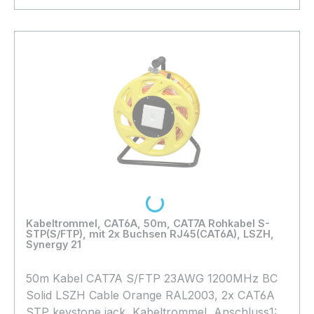
23AWG 1200MHz BC Solid LSZH orange Mantel:
In den Warenkorb
Low smoke(IEC 61034) Halogen free(IEC 60754-
2) Flame retardant?IEC60332-1-2) Cable
OD:7.7±0.3mm
Loading...
Kabeltrommel, CAT6A, 50m, CAT7A Rohkabel S-
STP(S/FTP), mit 2x Buchsen RJ45(CAT6A), LSZH,
Synergy 21
50m Kabel CAT7A S/FTP 23AWG 1200MHz BC
Solid LSZH Cable Orange RAL2003, 2x CAT6A
STP keystone jack, Kabeltrommel, Anschluss1: