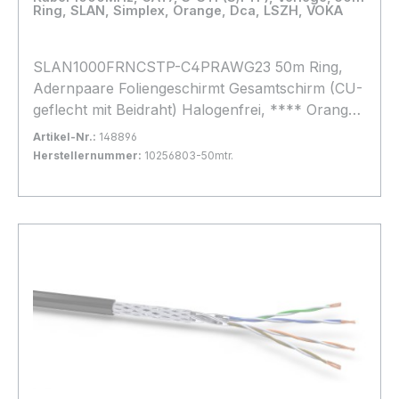
Ring, SLAN, Simplex, Orange, Dca, LSZH, VOKA
SLAN1000FRNCSTP-C4PRAWG23 50m Ring,
Adernpaare Foliengeschirmt Gesamtschirm (CU-
geflecht mit Beidraht) Halogenfrei, **** Orange
**, light Variante 40%Geflecht, Brandlast Dca
Artikel-Nr.:
148896
Herstellernummer:
10256803-50mtr.
Bestand:
Sofort verfügbar, Lieferzeit: 1-2 Tage
9x
In den Warenkorb