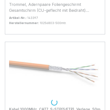
Trommel, Adernpaare Foliengeschirmt
Gesamtschirm (CU-geflecht mit Beidraht)
Halogenfrei, **** Orange **, light Variante
Artikel-Nr.:
143397
40%Geflecht, Brandlast Dca,
Herstellernummer:
10256803-500mtr.
Bestand:
Sofort verfügbar, Lieferzeit: 1-2 Tage
5x
In den Warenkorb
Lieferung auf Palette
Loading...
Kabel 1000MHz, CAT7, S-STP(S/FTP), Verlege, 50m