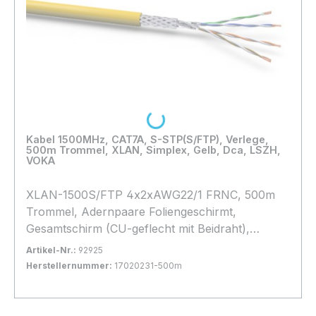
Loading...
Kabel 1500MHz, CAT7A, S-STP(S/FTP), Verlege,
500m Trommel, XLAN, Simplex, Gelb, Dca, LSZH,
VOKA
XLAN-1500S/FTP 4x2xAWG22/1 FRNC, 500m
Trommel, Adernpaare Foliengeschirmt,
Gesamtschirm (CU-geflecht mit Beidraht),
Halogenfrei, * Gelb *, hohes Geflecht, d=
Artikel-Nr.:
92925
8,4mm, Brandlast: Dca,
Herstellernummer:
17020231-500m
Bestand:
Nicht Lagernd
0x
In den Warenkorb