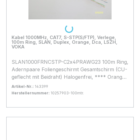
Loading...
Kabel 1000MHz, CAT7, S-STP(S/FTP), Verlege,
100m Ring, SLAN, Duplex, Orange, Dca, LSZH,
VOKA
SLAN1000FRNCSTP-C2x4PRAWG23 100m Ring,
Adernpaare Foliengeschirmt Gesamtschirm (CU-
geflecht mit Beidraht) Halogenfrei, **** Orange
**, light Variante 40%Geflecht, Brandlast Dca,
Artikel-Nr.:
143399
Herstellernummer:
10257903-100mtr.
Bestand:
Sofort verfügbar, Lieferzeit: 1-2 Tage
13x
In den Warenkorb