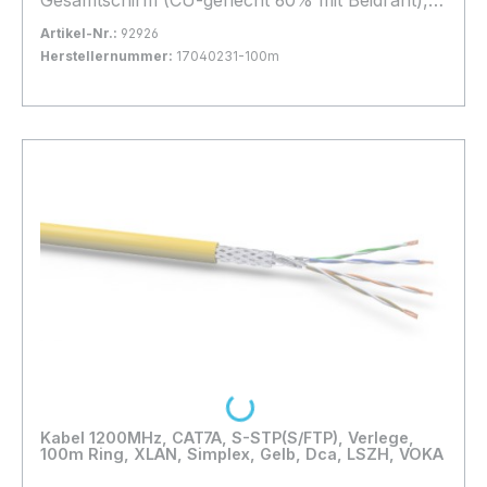
Halogenfrei, * Gelb *, hohes Geflecht, d=
Artikel-Nr.:
92926
2x8,4mm, Beandlast: Dca,
Herstellernummer:
17040231-100m
Bestand:
Nicht Lagernd
0x
In den Warenkorb
Loading...
Kabel 1200MHz, CAT7A, S-STP(S/FTP), Verlege,
100m Ring, XLAN, Simplex, Gelb, Dca, LSZH, VOKA