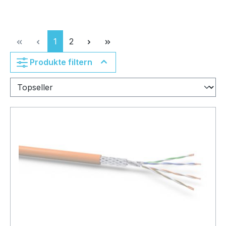
Seite
Seite
1
2
Produkte filtern