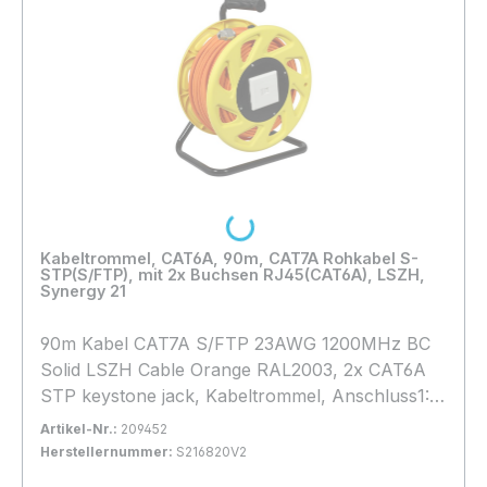
Loading...
Kabeltrommel, CAT6A, 90m, CAT7A Rohkabel S-
STP(S/FTP), mit 2x Buchsen RJ45(CAT6A), LSZH,
Synergy 21
90m Kabel CAT7A S/FTP 23AWG 1200MHz BC
Solid LSZH Cable Orange RAL2003, 2x CAT6A
STP keystone jack, Kabeltrommel, Anschluss1:
CAT6A Keystone Jack(Buchse) Anschluss2:
Artikel-Nr.:
209452
CAT6A Faceplate Keystone Jack(Buchse) mit
Herstellernummer:
S216820V2
Staubschutz Kabel: S/FTP PIMF CAT7A S/FTP
Bestand:
Sofort verfügbar, Lieferzeit: 1-2 Tage
16x