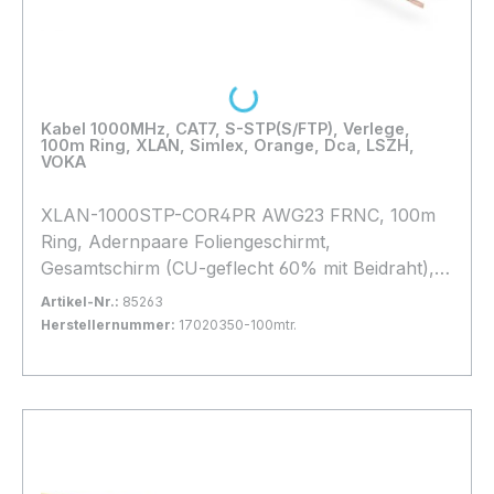
Loading...
Kabel 1000MHz, CAT7, S-STP(S/FTP), Verlege,
100m Ring, XLAN, Simlex, Orange, Dca, LSZH,
VOKA
XLAN-1000STP-COR4PR AWG23 FRNC, 100m
Ring, Adernpaare Foliengeschirmt,
Gesamtschirm (CU-geflecht 60% mit Beidraht),
Halogenfrei, **** Orange **, hohes Geflecht,
Artikel-Nr.:
85263
Brandklasse: Dca,
Herstellernummer:
17020350-100mtr.
Bestand:
Nicht Lagernd
0x
In den Warenkorb