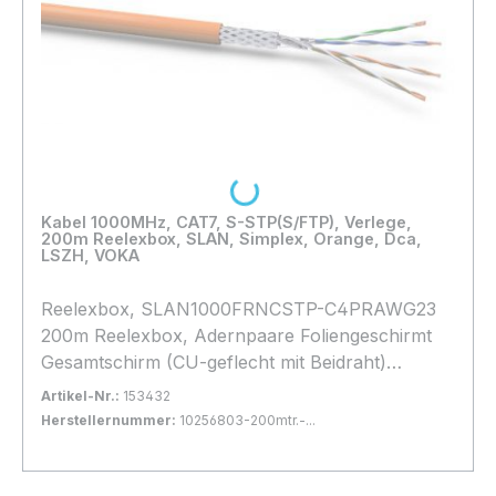
Loading...
Kabel 1000MHz, CAT7, S-STP(S/FTP), Verlege,
200m Reelexbox, SLAN, Simplex, Orange, Dca,
LSZH, VOKA
Reelexbox, SLAN1000FRNCSTP-C4PRAWG23
200m Reelexbox, Adernpaare Foliengeschirmt
Gesamtschirm (CU-geflecht mit Beidraht)
Halogenfrei, **** Orange **, light Variante
Artikel-Nr.:
153432
40%Geflecht, Brandlast Dca
Herstellernummer:
10256803-200mtr.-...
Bestand:
Sofort verfügbar, Lieferzeit: 1-2 Tage
4x
In den Warenkorb