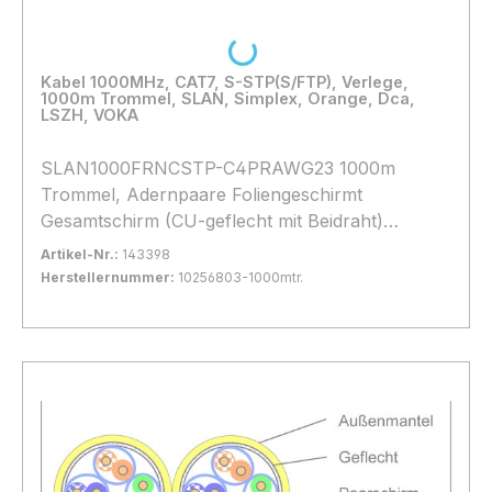
Loading...
Kabel 1000MHz, CAT7, S-STP(S/FTP), Verlege,
1000m Trommel, SLAN, Simplex, Orange, Dca,
LSZH, VOKA
SLAN1000FRNCSTP-C4PRAWG23 1000m
Trommel, Adernpaare Foliengeschirmt
Gesamtschirm (CU-geflecht mit Beidraht)
Halogenfrei, **** Orange **, light Variante
Artikel-Nr.:
143398
40%Geflecht, Brandlast Dca
Herstellernummer:
10256803-1000mtr.
Bestand:
Nicht Lagernd
0x
In den Warenkorb
Lieferung auf Palette