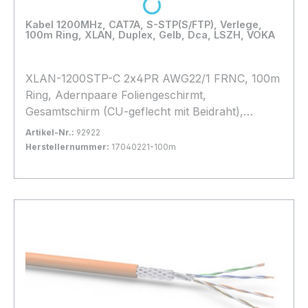
Loading...
Kabel 1200MHz, CAT7A, S-STP(S/FTP), Verlege,
100m Ring, XLAN, Duplex, Gelb, Dca, LSZH, VOKA
XLAN-1200STP-C 2x4PR AWG22/1 FRNC, 100m
Ring, Adernpaare Foliengeschirmt,
Gesamtschirm (CU-geflecht mit Beidraht),
Halogenfrei, * Gelb *, hohes Geflecht, d=
Artikel-Nr.:
92922
2x8,3mm, Brandlast: Dca,
Herstellernummer:
17040221-100m
Bestand:
Nicht Lagernd
0x
In den Warenkorb