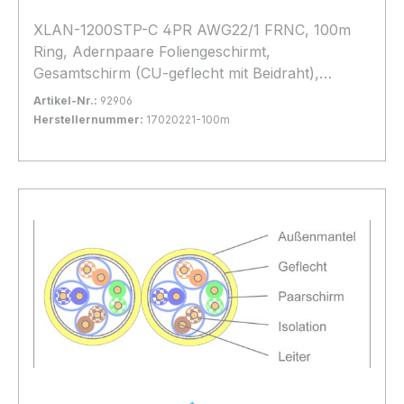
XLAN-1200STP-C 4PR AWG22/1 FRNC, 100m
Ring, Adernpaare Foliengeschirmt,
Gesamtschirm (CU-geflecht mit Beidraht),
Halogenfrei, * Gelb *, hohes Geflecht, d=
Artikel-Nr.:
92906
8,3mm, Brandlast: Dca
Herstellernummer:
17020221-100m
Bestand:
Nicht Lagernd
0x
In den Warenkorb