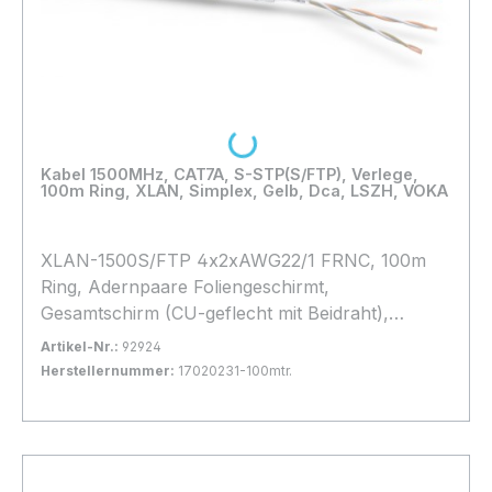
Loading...
Kabel 1500MHz, CAT7A, S-STP(S/FTP), Verlege,
100m Ring, XLAN, Simplex, Gelb, Dca, LSZH, VOKA
XLAN-1500S/FTP 4x2xAWG22/1 FRNC, 100m
Ring, Adernpaare Foliengeschirmt,
Gesamtschirm (CU-geflecht mit Beidraht),
Halogenfrei, * Gelb *, hohes Geflecht, d=
Artikel-Nr.:
92924
8,4mm, Brandlast: Dca
Herstellernummer:
17020231-100mtr.
Bestand:
Nicht Lagernd
0x
In den Warenkorb