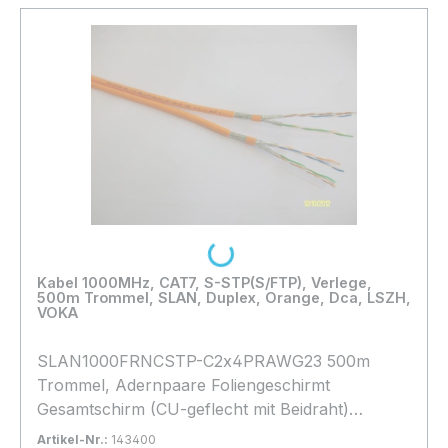
Loading...
Kabel 1000MHz, CAT7, S-STP(S/FTP), Verlege,
500m Trommel, SLAN, Duplex, Orange, Dca, LSZH,
VOKA
SLAN1000FRNCSTP-C2x4PRAWG23 500m
Trommel, Adernpaare Foliengeschirmt
Gesamtschirm (CU-geflecht mit Beidraht)
Halogenfrei, **** Orange **, light Variante
Artikel-Nr.:
143400