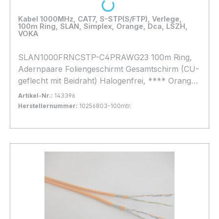
Loading...
Kabel 1000MHz, CAT7, S-STP(S/FTP), Verlege,
100m Ring, SLAN, Simplex, Orange, Dca, LSZH,
VOKA
SLAN1000FRNCSTP-C4PRAWG23 100m Ring,
Adernpaare Foliengeschirmt Gesamtschirm (CU-
geflecht mit Beidraht) Halogenfrei, **** Orange
**, light Variante 40%Geflecht, Brandlast Dca
Artikel-Nr.:
143396
Herstellernummer:
10256803-100mtr.
Bestand:
Sofort verfügbar, Lieferzeit: 1-2 Tage
7x
In den Warenkorb