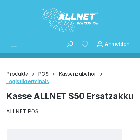
Zum Hauptinhalt springen
Anmelden
Produkte
POS
Kassenzubehör
Logistikterminals
Speichern
Kasse ALLNET S50 Ersatzakku
ALLNET POS
Bildergalerie überspringen