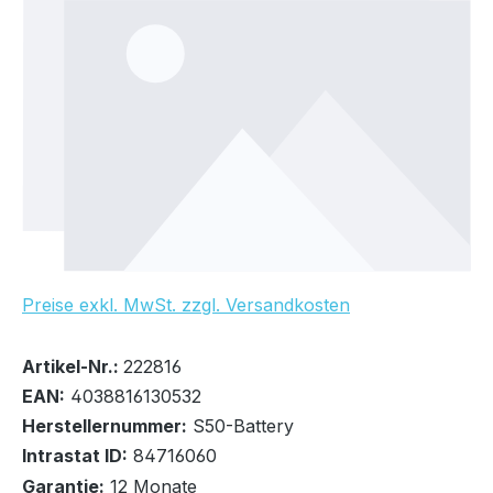
Preise exkl. MwSt. zzgl. Versandkosten
Bestand:
Sofort verfügbar, Lieferzeit: 2-3 Tage
1x
Artikel-Nr.:
222816
EAN:
4038816130532
Herstellernummer:
S50-Battery
Intrastat ID:
84716060
Garantie:
12 Monate