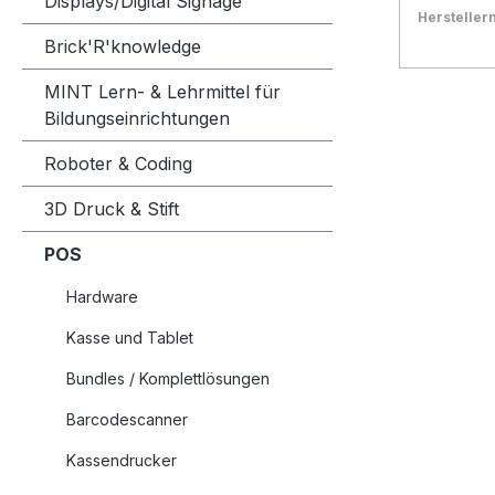
Displays/Digital Signage
Herstelle
Bestand:
Sofort ve
1x
Brick'R'knowledge
In den
MINT Lern- & Lehrmittel für
Bildungseinrichtungen
Roboter & Coding
3D Druck & Stift
POS
Hardware
Kasse und Tablet
Bundles / Komplettlösungen
Barcodescanner
Kassendrucker