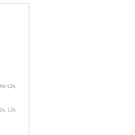
.
für L2s,
2s, L2s