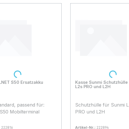
Loading...
Loading..
LNET S50 Ersatzakku
Kasse Sunmi Schutzhülle 
L2s PRO und L2H
andard, passend für:
Schutzhülle für Sunmi L
50 Mobilterminal
PRO und L2H
:
222816
Artikel-Nr.:
222894