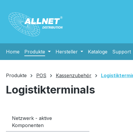
m Hauptinhalt springen
Zur Suche springen
Zur Hauptnavigation springen
Home
Produkte
Hersteller
Kataloge
Support
Produkte
POS
Kassenzubehör
Logistiktermi
Logistikterminals
Netzwerk - aktive
Komponenten