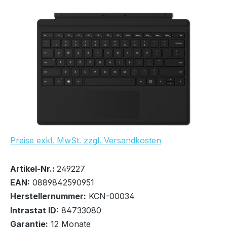
Bildergalerie überspringen
Preise exkl. MwSt. zzgl. Versandkosten
Bestand:
Nicht Lagernd
0x
Artikel-Nr.:
249227
EAN:
0889842590951
Herstellernummer:
KCN-00034
Intrastat ID:
84733080
Garantie:
12 Monate