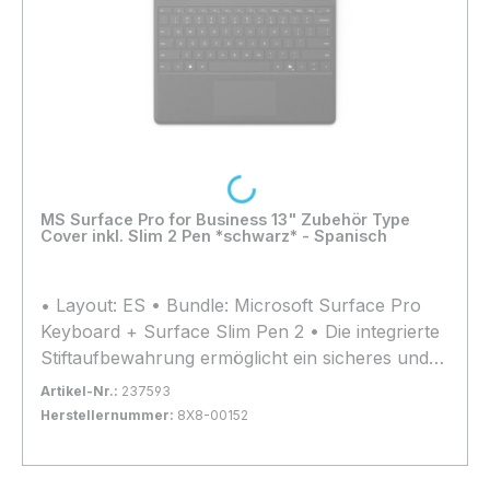
Loading...
MS Surface Pro for Business 13" Zubehör Type
Cover inkl. Slim 2 Pen *schwarz* - Spanisch
• Layout: ES • Bundle: Microsoft Surface Pro
Keyboard + Surface Slim Pen 2 • Die integrierte
Stiftaufbewahrung ermöglicht ein sicheres und
einfaches Aufladen • Kompatibilität: Surface Pro
Artikel-Nr.:
237593
12, Surface Pro 11, Surface Pro 10, Surface Pro
Herstellernummer:
8X8-00152
9, Surface Pro 8
Bestand:
Nicht Lagernd
0x
In den Warenkorb