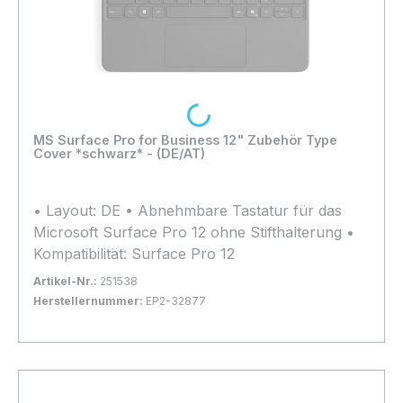
Loading...
MS Surface Pro for Business 12" Zubehör Type
Cover *schwarz* - (DE/AT)
• Layout: DE • Abnehmbare Tastatur für das
Microsoft Surface Pro 12 ohne Stifthalterung •
Kompatibilität: Surface Pro 12
Artikel-Nr.:
251538
Herstellernummer:
EP2-32877
Bestand:
Nicht Lagernd
0x
In den Warenkorb