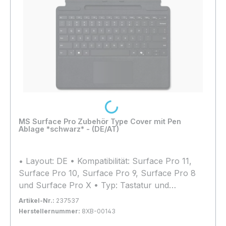
Loading...
MS Surface Pro Zubehör Type Cover mit Pen
Ablage *schwarz* - (DE/AT)
• Layout: DE • Kompatibilität: Surface Pro 11,
Surface Pro 10, Surface Pro 9, Surface Pro 8
und Surface Pro X • Typ: Tastatur und
Schutzhülle
Artikel-Nr.:
237537
Herstellernummer:
8XB-00143
Bestand:
Nicht Lagernd
0x