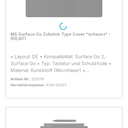
Loading...
MS Surface Go Zubehör Type Cover *schwarz* -
(DE/AT)
• Layout: DE • Kompatibilität: Surface Go 2,
Surface Go • Typ: Tastatur und Schutzhülle •
Material: Kunststoff (Microfaser) •
Abmessungen: 248x190x4.6mm • Gewicht: 245g
Artikel-Nr.:
220178
Herstellernummer:
KCN-00027
Bestand:
Sofort verfügbar, Lieferzeit: 1-2 Tage
11x
In den Warenkorb