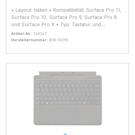
• Layout: Italien • Kompatibilität: Surface Pro 11,
Surface Pro 10, Surface Pro 9, Surface Pro 8
und Surface Pro X • Typ: Tastatur und
Schutzhülle
Artikel-Nr.:
249247
Herstellernummer:
8XB-00195
Bestand:
Nicht Lagernd
0x
In den Warenkorb