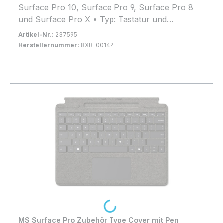
Surface Pro 10, Surface Pro 9, Surface Pro 8
und Surface Pro X • Typ: Tastatur und
Schutzhülle
Artikel-Nr.:
237595
Herstellernummer:
8XB-00142
Bestand:
Nicht Lagernd
0x
In den Warenkorb
Loading...
MS Surface Pro Zubehör Type Cover mit Pen