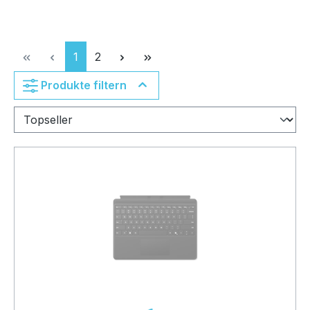
Seite
Seite
1
2
Produkte filtern