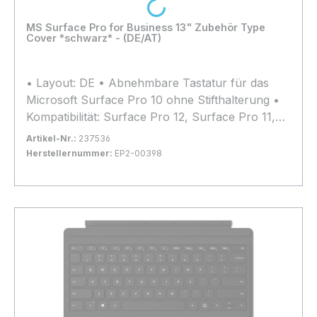
Loading...
MS Surface Pro for Business 13" Zubehör Type
Cover *schwarz* - (DE/AT)
• Layout: DE • Abnehmbare Tastatur für das
Microsoft Surface Pro 10 ohne Stifthalterung •
Kompatibilität: Surface Pro 12, Surface Pro 11,
Surface Pro 10, Surface Pro 9, Surface Pro 8
Artikel-Nr.:
237536
und Surface Pro X
Herstellernummer:
EP2-00398
Bestand:
Nicht Lagernd
0x
In den Warenkorb