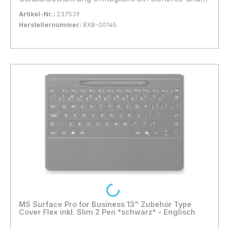
einfaches Aufladen • Kompatibilität: Surface Pro
Artikel-Nr.:
237539
12, Surface Pro 11, Surface Pro 10, Surface Pro
Herstellernummer:
8X8-00145
9, Surface Pro 8
Bestand:
Nicht Lagernd
0x
In den Warenkorb
Loading...
MS Surface Pro for Business 13" Zubehör Type
Cover Flex inkl. Slim 2 Pen *schwarz* - Englisch