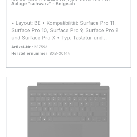
Ablage *schwarz* - Belgisch
• Layout: BE • Kompatibilität: Surface Pro 11,
Surface Pro 10, Surface Pro 9, Surface Pro 8
und Surface Pro X • Typ: Tastatur und
Schutzhülle
Artikel-Nr.:
237596
Herstellernummer:
8XB-00144
Bestand:
Nicht Lagernd
0x
In den Warenkorb