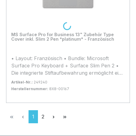
Loading...
MS Surface Pro for Business 13" Zubehör Type
Cover inkl. Slim 2 Pen *platinum* - Französisch
• Layout: Französisch • Bundle: Microsoft
Surface Pro Keyboard + Surface Slim Pen 2 •
Die integrierte Stiftaufbewahrung ermöglicht ein
sicheres und einfaches Aufladen • Kompatibilität:
Artikel-Nr.:
249240
Surface Pro 12, Surface Pro 11, Surface Pro 10,
Herstellernummer:
8X8-00167
Surface Pro 9, Surface Pro 8
Bestand:
Nicht Lagernd
0x
In den Warenkorb
Seite
Seite
1
2