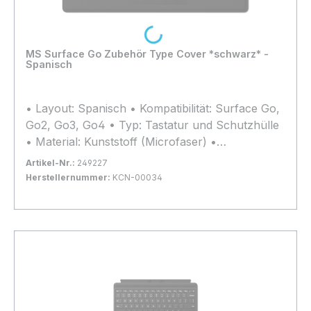
Loading...
MS Surface Go Zubehör Type Cover *schwarz* -
Spanisch
• Layout: Spanisch • Kompatibilität: Surface Go,
Go2, Go3, Go4 • Typ: Tastatur und Schutzhülle
• Material: Kunststoff (Microfaser) •
Abmessungen: 248x190x4.6mm • Gewicht: 245g
Artikel-Nr.:
249227
Herstellernummer:
KCN-00034
Bestand:
Nicht Lagernd
0x
In den Warenkorb