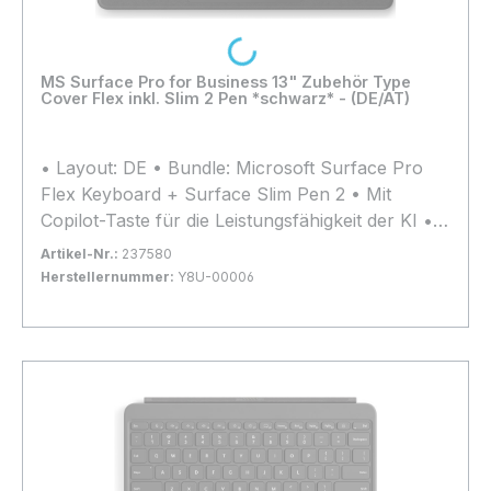
Loading...
MS Surface Pro for Business 13" Zubehör Type
Cover Flex inkl. Slim 2 Pen *schwarz* - (DE/AT)
• Layout: DE • Bundle: Microsoft Surface Pro
Flex Keyboard + Surface Slim Pen 2 • Mit
Copilot-Taste für die Leistungsfähigkeit der KI •
Die integrierte Stiftaufbewahrung ermöglicht ein
Artikel-Nr.:
237580
sicheres und einfaches Aufladen • Kompatibilität:
Herstellernummer:
Y8U-00006
Surface Pro 12, Surface Pro 11, Surface Pro 10,
Bestand:
Nicht Lagernd
0x
Surface Pro 9, Surface Pro 8
In den Warenkorb