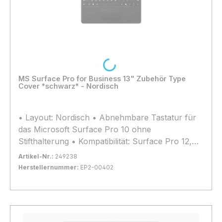
Loading...
MS Surface Pro for Business 13" Zubehör Type
Cover *schwarz* - Nordisch
• Layout: Nordisch • Abnehmbare Tastatur für
das Microsoft Surface Pro 10 ohne
Stifthalterung • Kompatibilität: Surface Pro 12,
Surface Pro 11, Surface Pro 10, Surface Pro 9,
Artikel-Nr.:
249238
Surface Pro 8 und Surface Pro X
Herstellernummer:
EP2-00402
Bestand:
Nicht Lagernd
0x
In den Warenkorb