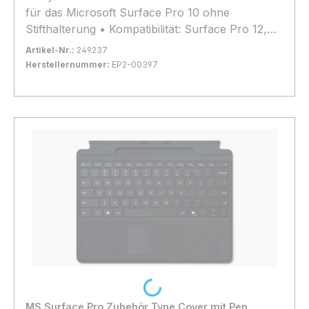
für das Microsoft Surface Pro 10 ohne
Stifthalterung • Kompatibilität: Surface Pro 12,
Surface Pro 11, Surface Pro 10, Surface Pro 9,
Artikel-Nr.:
249237
Surface Pro 8 und Surface Pro X
Herstellernummer:
EP2-00397
Bestand:
Nicht Lagernd
0x
In den Warenkorb
Loading...
MS Surface Pro Zubehör Type Cover mit Pen