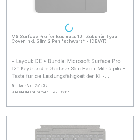
Loading...
MS Surface Pro for Business 12" Zubehör Type
Cover inkl. Slim 2 Pen *schwarz* - (DE/AT)
• Layout: DE • Bundle: Microsoft Surface Pro
12" Keyboard + Surface Slim Pen • Mit Copilot-
Taste für die Leistungsfähigkeit der KI •
Kompatible Geräte: Microsoft Surface Pro 12"
Artikel-Nr.:
251539
Herstellernummer:
EP2-33114
Bestand:
Nicht Lagernd
0x
In den Warenkorb