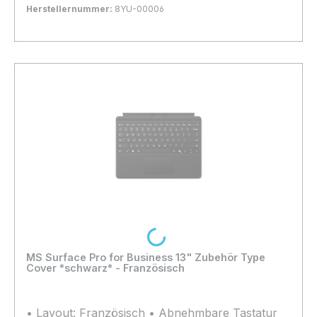
Herstellernummer:
8YU-00006
Bestand:
Nicht Lagernd
0x
In den Warenkorb
Loading...
MS Surface Pro for Business 13" Zubehör Type
Cover *schwarz* - Französisch
• Layout: Französisch • Abnehmbare Tastatur