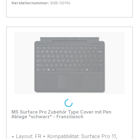
Herstellernummer:
8XB-00194
Bestand:
Nicht Lagernd
0x
In den Warenkorb
Loading...
MS Surface Pro Zubehör Type Cover mit Pen
Ablage *schwarz* - Französisch
• Layout: FR • Kompatibilität: Surface Pro 11,