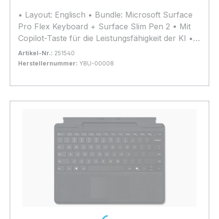
• Layout: Englisch • Bundle: Microsoft Surface
Pro Flex Keyboard + Surface Slim Pen 2 • Mit
Copilot-Taste für die Leistungsfähigkeit der KI •
Die integrierte Stiftaufbewahrung ermöglicht ein
Artikel-Nr.:
251540
sicheres und einfaches Aufladen • Kompatibilität:
Herstellernummer:
Y8U-00008
Surface Pro 12, Surface Pro 11, Surface Pro 10,
Bestand:
Nicht Lagernd
0x
Surface Pro 9, Surface Pro 8
In den Warenkorb