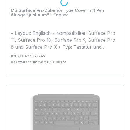
Loading...
MS Surface Pro Zubehör Type Cover mit Pen
Ablage *platinum* - Englisc
• Layout: Englisch • Kompatibilität: Surface Pro
11, Surface Pro 10, Surface Pro 9, Surface Pro
8 und Surface Pro X • Typ: Tastatur und
Schutzhülle
Artikel-Nr.:
249245
Herstellernummer:
8XB-00192
Bestand:
Nicht Lagernd
0x
In den Warenkorb