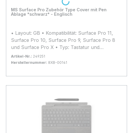
Loading...
MS Surface Pro Zubehör Type Cover mit Pen
Ablage *schwarz* - Englisch
• Layout: GB • Kompatibilität: Surface Pro 11,
Surface Pro 10, Surface Pro 9, Surface Pro 8
und Surface Pro X • Typ: Tastatur und
Schutzhülle
Artikel-Nr.:
249251
Herstellernummer:
8XB-00141
Bestand:
Nicht Lagernd
0x
In den Warenkorb