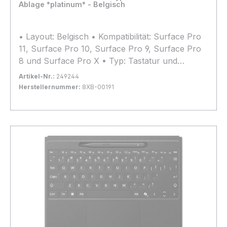
Ablage *platinum* - Belgisch
• Layout: Belgisch • Kompatibilität: Surface Pro
11, Surface Pro 10, Surface Pro 9, Surface Pro
8 und Surface Pro X • Typ: Tastatur und
Schutzhülle
Artikel-Nr.:
249244
Herstellernummer:
8XB-00191
Bestand:
Nicht Lagernd
0x
In den Warenkorb