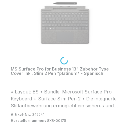
Loading...
MS Surface Pro for Business 13" Zubehör Type
Cover inkl. Slim 2 Pen *platinum* - Spanisch
• Layout: ES • Bundle: Microsoft Surface Pro
Keyboard + Surface Slim Pen 2 • Die integrierte
Stiftaufbewahrung ermöglicht ein sicheres und
einfaches Aufladen • Kompatibilität: Surface Pro
Artikel-Nr.:
249241
12, Surface Pro 11, Surface Pro 10, Surface Pro
Herstellernummer:
8X8-00175
9, Surface Pro 8
Bestand:
Nicht Lagernd
0x