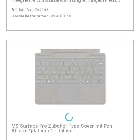
sicheres und einfaches Aufladen • Kompatibilität:
Artikel-Nr.:
249243
Surface Pro 12, Surface Pro 11, Surface Pro 10,
Herstellernummer:
8X8-00149
Surface Pro 9, Surface Pro 8
Bestand:
Nicht Lagernd
0x
In den Warenkorb
Loading...
MS Surface Pro Zubehör Type Cover mit Pen
Ablage *platinum* - Italien