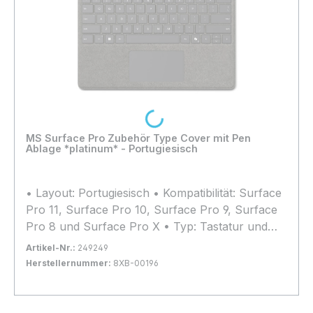
Loading...
MS Surface Pro Zubehör Type Cover mit Pen
Ablage *platinum* - Portugiesisch
• Layout: Portugiesisch • Kompatibilität: Surface
Pro 11, Surface Pro 10, Surface Pro 9, Surface
Pro 8 und Surface Pro X • Typ: Tastatur und
Schutzhülle
Artikel-Nr.:
249249
Herstellernummer:
8XB-00196
Bestand:
Nicht Lagernd
0x
In den Warenkorb