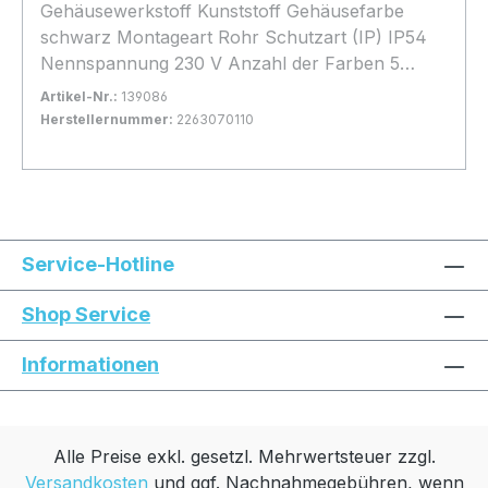
Gehäusewerkstoff Kunststoff Gehäusefarbe
schwarz Montageart Rohr Schutzart (IP) IP54
Nennspannung 230 V Anzahl der Farben 5
Anzahl der Modi 3 Spannungsart AC Gewicht Kg
Artikel-Nr.:
139086
0.30
Herstellernummer:
2263070110
Bestand:
Nicht Lagernd
0x
In den Warenkorb
Service-Hotline
Shop Service
Informationen
Alle Preise exkl. gesetzl. Mehrwertsteuer zzgl.
Versandkosten
und ggf. Nachnahmegebühren, wenn