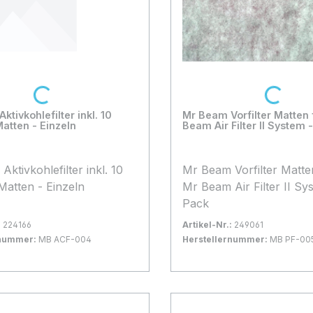
Loading...
Loading...
tivkohlefilter inkl. 10
Mr Beam Vorfilter Matten 
Matten - Einzeln
Beam Air Filter II System 
ktivkohlefilter inkl. 10
Mr Beam Vorfilter Matte
 Matten - Einzeln
Mr Beam Air Filter II Sy
Pack
:
224166
Artikel-Nr.:
249061
rnummer:
MB ACF-004
Herstellernummer:
MB PF-00
gernd
Bestand:
Nicht Lagernd
0x
 Warenkorb
In den Warenkorb