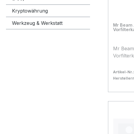
Kryptowährung
Werkzeug & Werkstatt
Mr Beam Ai
Vorfilter
Mr Beam A
Vorfilter
Artikel-Nr.
Herstelle
Bestand:
Nicht La
0x
In den