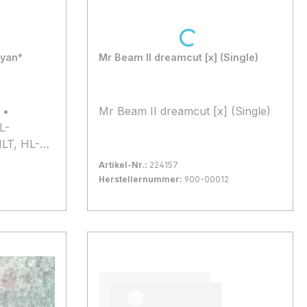
Loading...
cyan*
Mr Beam II dreamcut [x] (Single)
 •
Mr Beam II dreamcut [x] (Single)
L-
LT, HL-
N, MFC-
Artikel-Nr.:
224157
DCP-9045
Herstellernummer:
900-00012
Bestand:
Nicht Lagernd
0x
In den Warenkorb