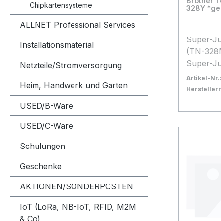
Brother 
Chipkartensysteme
328Y *ge
ALLNET Professional Services
Super-Ju
Installationsmaterial
(TN-328M) (Art.-Nr.: 
Super-Ju
Netzteile/Stromversorgung
TN-328Y 
Artikel-Nr.
Heim, Handwerk und Garten
ISO/IEC 
Herstelle
Bestand:
Nicht La
0x
USED/B-Ware
In den
USED/C-Ware
Schulungen
Geschenke
AKTIONEN/SONDERPOSTEN
IoT (LoRa, NB-IoT, RFID, M2M
& Co)