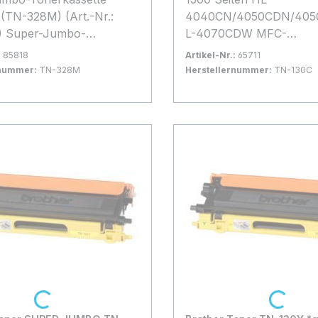
328M) (Art.-Nr.:
4040CN/4050CDN/405
bo-
L-4070CDW MFC-
ssette Magenta TN-328M
9440CN/9450CDN/98
:
85818
Artikel-Nr.:
65711
eiten nach ISO/IEC 19798)
DCP-9040/9042/9045
rnummer:
TN-328M
Herstellernummer:
TN-130C
gernd
Bestand:
Nicht Lagernd
0x
 Warenkorb
In den Warenkorb
Loading...
Loading...