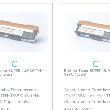
Loading...
Loading...
Toner SUPER JUMBO TN-
Brother Toner SUPER JU
chwarz*
328C *cyan*
umbo-Tonerkassette
Super-Jumbo-Tonerkass
-328BK) (Art.-Nr.:
(TN-328BK) (Art.-Nr.: TN328C)
mbo-
Super-Jumbo-Tonerkass
ssette Schwarz TN-328BK
TN-328C (6.000 Seiten 
:
85816
Artikel-Nr.:
85817