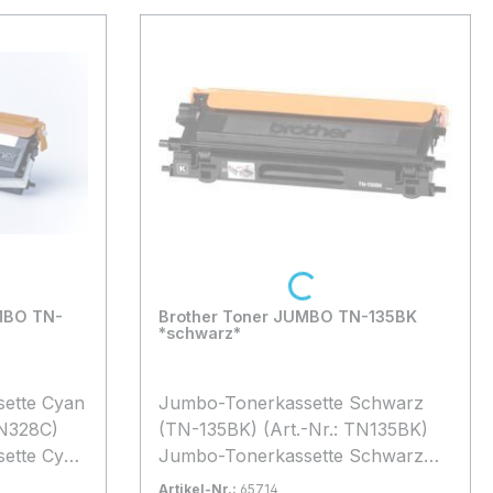
Loading...
MBO TN-
Brother Toner JUMBO TN-135BK
*schwarz*
ette Cyan
Jumbo-Tonerkassette Schwarz
(TN-135BK) (Art.-Nr.: TN135BK)
ette Cyan
Jumbo-Tonerkassette Schwarz
nach
TN-135BK (5.000 Seiten bei 5%
Artikel-Nr.:
65714