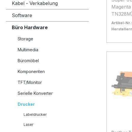
Kabel - Verkabelung
Magenta (TN-
TN328M) Super-Jum
Software
Tonerka
Artikel-Nr.
Büro Hardware
(6.000 S
Herstelle
Bestand:
Nicht La
0x
Storage
In den
Multimedia
Büromöbel
Komponenten
TFT/Monitor
Serielle Konverter
Drucker
Labeldrucker
Laser