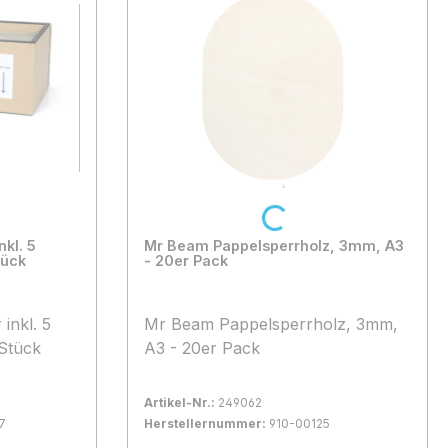
Loading...
nkl. 5
Mr Beam Pappelsperrholz, 3mm, A3
tück
- 20er Pack
inkl. 5
Mr Beam Pappelsperrholz, 3mm,
 Stück
A3 - 20er Pack
Artikel-Nr.:
249062
7
Herstellernummer:
910-00125
Bestand:
Nicht Lagernd
0x