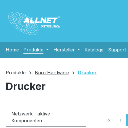
m Hauptinhalt springen
Zur Suche springen
Zur Hauptnavigation springen
Home
Produkte
Hersteller
Kataloge
Support
Produkte
Büro Hardware
Drucker
Drucker
Netzwerk - aktive
Komponenten