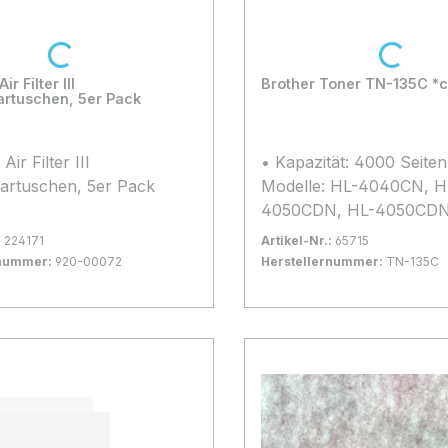
Loading...
Loading...
r Filter III
Brother Toner TN-135C *
kartuschen, 5er Pack
ir Filter III
• Kapazität: 4000 Seiten
kartuschen, 5er Pack
Modelle: HL-4040CN, H
4050CDN, HL-4050CDN
4070CDW, MFC-9440C
:
224171
Artikel-Nr.:
65715
9840CDW, DCP-9040, 
rnummer:
920-00072
Herstellernummer:
TN-135C
gernd
Bestand:
Nicht Lagernd
0x
 Warenkorb
In den Warenkorb