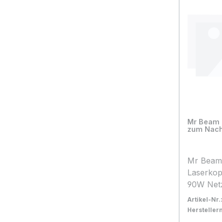
Mr Beam I
zum Nachr
Mr Beam 
Laserkop
90W Netz
Artikel-Nr.
Herstelle
Bestand:
Nicht La
0x