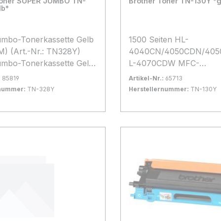
Toner SUPER JUMBO TN-
Brother Toner TN-130Y *g
lb*
mbo-Tonerkassette Gelb
1500 Seiten HL-
TN328Y)
4040CN/4050CDN/405
mbo-Tonerkassette Gelb
L-4070CDW MFC-
(6.000 Seiten nach
9440CN/9450CDN/98
:
85819
Artikel-Nr.:
65713
19798)
DCP-9040/9042/9045
rnummer:
TN-328Y
Herstellernummer:
TN-130Y
gernd
Bestand:
Nicht Lagernd
0x
 Warenkorb
In den Warenkorb