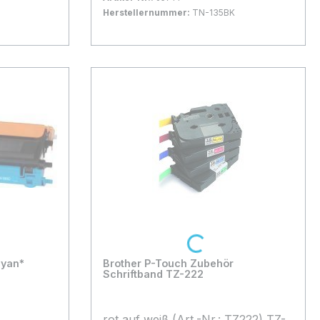
Deckung)
Herstellernummer:
TN-135BK
Bestand:
Nicht Lagernd
0x
In den Warenkorb
Loading...
cyan*
Brother P-Touch Zubehör
Schriftband TZ-222
rot auf weiß (Art.-Nr.: TZ222) TZ-