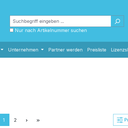
Nur nach Artikelnummer suchen
Unternehmen
Partner werden
Preisliste
Lizenz
Seite
Seite
P
1
2