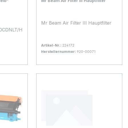
elb*
Mr Beam Air Filter III Hauptfilter
Mr Beam Air Filter III Hauptfilter
0CDNLT/H
40CDW
Artikel-Nr.:
224172
Herstellernummer:
920-00071
Bestand:
Nicht Lagernd
0x
In den Warenkorb