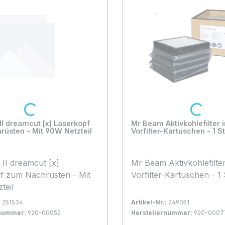
Loading...
Loading...
I dreamcut [x] Laserkopf
Mr Beam Aktivkohlefilter i
üsten - Mit 90W Netzteil
Vorfilter-Kartuschen - 1 S
II dreamcut [x]
Mr Beam Aktivkohlefilter 
f zum Nachrüsten - Mit
Vorfilter-Kartuschen - 1
teil
:
251534
Artikel-Nr.:
249051
rnummer:
920-00052
Herstellernummer:
920-0007
gernd
Bestand:
Nicht Lagernd
0x