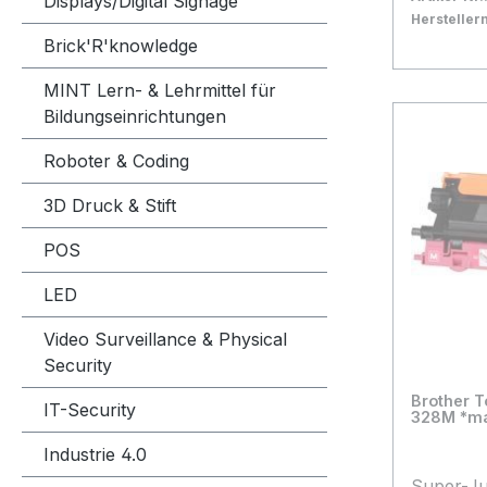
Displays/Digital Signage
(6.000 S
Herstelle
Bestand:
Nicht La
0x
Brick'R'knowledge
In den
MINT Lern- & Lehrmittel für
Bildungseinrichtungen
Roboter & Coding
3D Druck & Stift
POS
LED
Video Surveillance & Physical
Security
Brother 
IT-Security
328M *m
Industrie 4.0
Super-J