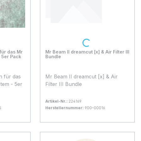
Loading...
für das Mr
Mr Beam II dreamcut [x] & Air Filter III
- 5er Pack
Bundle
n für das
Mr Beam II dreamcut [x] & Air
stem - 5er
Filter III Bundle
Artikel-Nr.:
224169
5
Herstellernummer:
900-00016
Bestand:
Nicht Lagernd
0x
In den Warenkorb