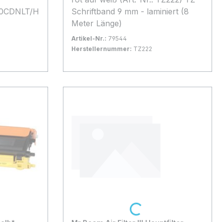
0CDNLT/H
Schriftband 9 mm - laminiert (8
Meter Länge)
40CDW
Artikel-Nr.:
79544
Herstellernummer:
TZ222
Bestand:
Nicht Lagernd
0x
In den Warenkorb
Loading...