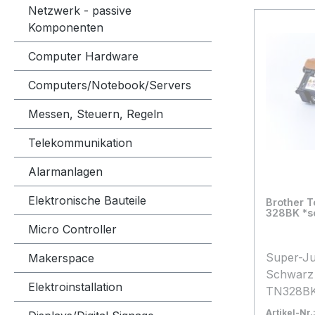
Netzwerk - passive
Komponenten
Computer Hardware
Computers/Notebook/Servers
Messen, Steuern, Regeln
Telekommunikation
Alarmanlagen
Elektronische Bauteile
Brother 
328BK *s
Micro Controller
Super-J
Makerspace
Schwarz (TN
Elektroinstallation
TN328BK) Super-Ju
Tonerka
Artikel-Nr.