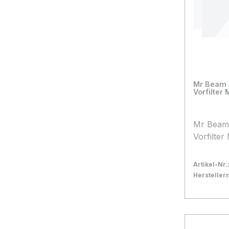
Mr Beam Ak
Vorfilter 
Mr Beam A
Vorfilter
Artikel-Nr.
Herstelle
Bestand:
Nicht La
0x
In den