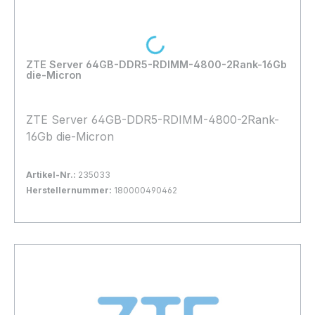
Loading...
ZTE Server 64GB-DDR5-RDIMM-4800-2Rank-16Gb
die-Micron
ZTE Server 64GB-DDR5-RDIMM-4800-2Rank-
16Gb die-Micron
Artikel-Nr.:
235033
Herstellernummer:
180000490462
Bestand:
Nicht Lagernd
0x
In den Warenkorb