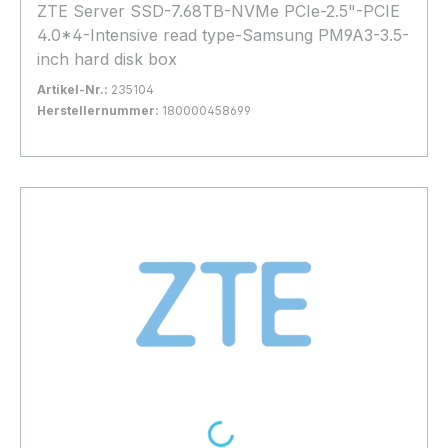
ZTE Server SSD-7.68TB-NVMe PCIe-2.5"-PCIE
4.0*4-Intensive read type-Samsung PM9A3-3.5-
inch hard disk box
Artikel-Nr.:
235104
Herstellernummer:
180000458699
Bestand:
Nicht Lagernd
0x
In den Warenkorb