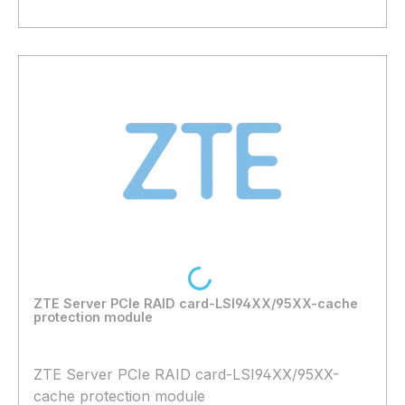
Bestand:
Nicht Lagernd
0x
In den Warenkorb
Loading...
ZTE Server PCIe RAID card-LSI94XX/95XX-cache
protection module
ZTE Server PCIe RAID card-LSI94XX/95XX-
cache protection module