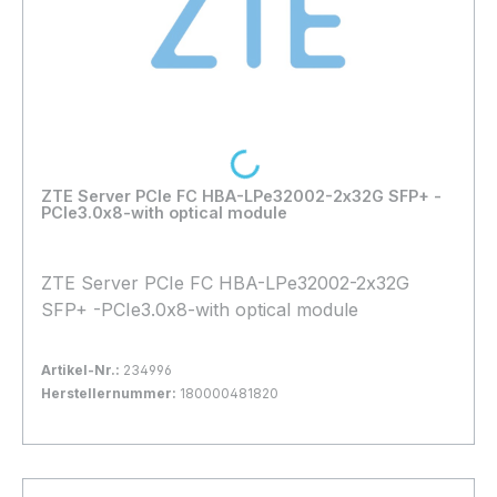
Loading...
ZTE Server PCIe FC HBA-LPe32002-2x32G SFP+ -
PCIe3.0x8-with optical module
ZTE Server PCIe FC HBA-LPe32002-2x32G
SFP+ -PCIe3.0x8-with optical module
Artikel-Nr.:
234996
Herstellernummer:
180000481820
Bestand:
Nicht Lagernd
0x
In den Warenkorb