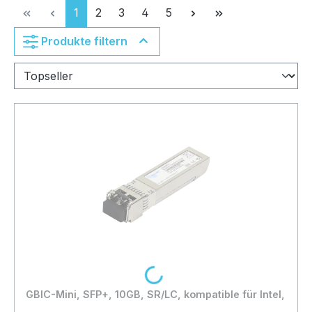
Seite
Seite
Seite
Seite
Seite
1
2
3
4
5
Produkte filtern
Loading...
GBIC-Mini, SFP+, 10GB, SR/LC, kompatible für Intel,