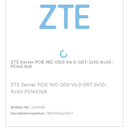
Loading...
ZTE Server PCIE NIC-I350-V4.0-GRT-2x1G-RJ45-
PCIe3.0x8
ZTE Server PCIE NIC-I350-V4.0-GRT-2x1G-
RJ45-PCIe3.0x8
Artikel-Nr.:
234985
Herstellernummer:
180000464837
Bestand:
Nicht Lagernd
0x
In den Warenkorb