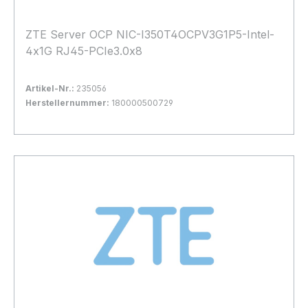
ZTE Server OCP NIC-I350T4OCPV3G1P5-Intel-
4x1G RJ45-PCIe3.0x8
Artikel-Nr.:
235056
Herstellernummer:
180000500729
Bestand:
Nicht Lagernd
0x
In den Warenkorb