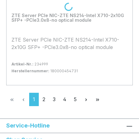
Loading...
ZTE Server PCIe NIC-ZTE NS214-Intel X710-2x10G
SFP+ -PCIe3.0x8-no optical module
ZTE Server PCIe NIC-ZTE NS214-Intel X710-
2x10G SFP+ -PCIe3.0x8-no optical module
Artikel-Nr.:
234999
Herstellernummer:
180000454731
Bestand:
Nicht Lagernd
0x
In den Warenkorb
Seite
Seite
Seite
Seite
Seite
1
2
3
4
5
Service-Hotline