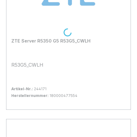
Loading...
ZTE Server R5350 G5 R53G5_CWLH
R53G5_CWLH
Artikel-Nr.:
244171
Herstellernummer:
180000477554
Bestand:
Nicht Lagernd
0x
In den Warenkorb