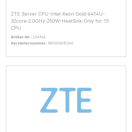
ZTE Server CPU-Intel-Xeon Gold-6414U-
32core-2.0GHz-250W-HeatSink-Only for 1S
CPU
Artikel-Nr.:
234966
Herstellernummer:
180000515360
Bestand:
Nicht Lagernd
0x
In den Warenkorb