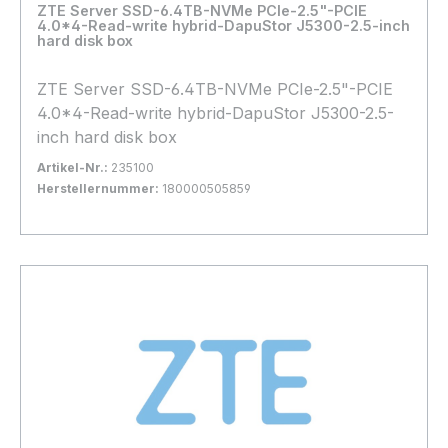
Loading...
ZTE Server SSD-6.4TB-NVMe PCIe-2.5"-PCIE
4.0*4-Read-write hybrid-DapuStor J5300-2.5-inch
hard disk box
ZTE Server SSD-6.4TB-NVMe PCIe-2.5"-PCIE
4.0*4-Read-write hybrid-DapuStor J5300-2.5-
inch hard disk box
Artikel-Nr.:
235100
Herstellernummer:
180000505859
Bestand:
Nicht Lagernd
0x
In den Warenkorb