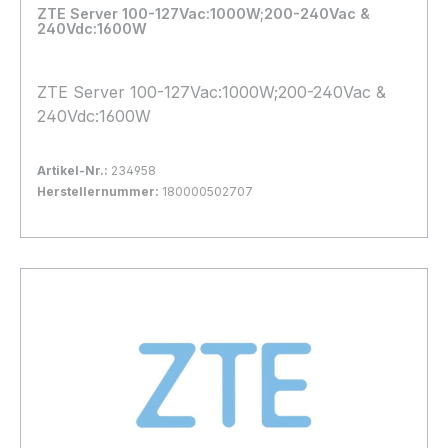
Loading...
ZTE Server 100-127Vac:1000W;200-240Vac &
240Vdc:1600W
ZTE Server 100-127Vac:1000W;200-240Vac &
240Vdc:1600W
Artikel-Nr.:
234958
Herstellernummer:
180000502707
Bestand:
Nicht Lagernd
0x
In den Warenkorb