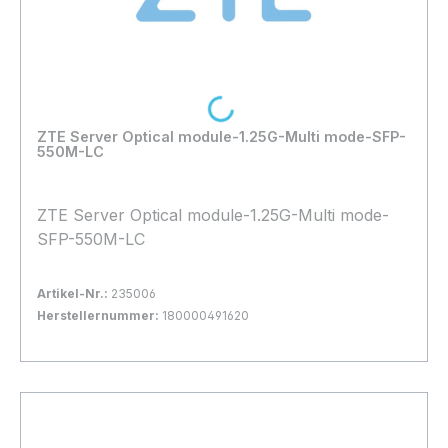
Loading...
ZTE Server Optical module-1.25G-Multi mode-SFP-
550M-LC
ZTE Server Optical module-1.25G-Multi mode-
SFP-550M-LC
Artikel-Nr.:
235006
Herstellernummer:
180000491620
Bestand:
Nicht Lagernd
0x
In den Warenkorb