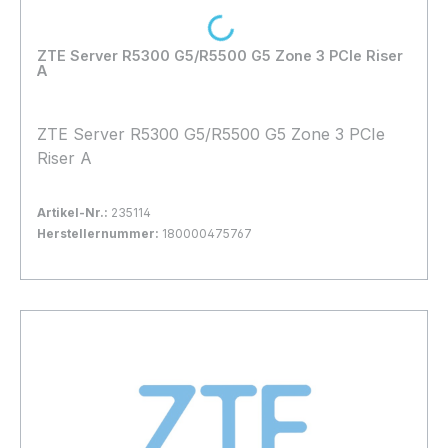
Loading...
ZTE Server R5300 G5/R5500 G5 Zone 3 PCIe Riser
A
ZTE Server R5300 G5/R5500 G5 Zone 3 PCIe
Riser A
Artikel-Nr.:
235114
Herstellernummer:
180000475767
Bestand:
Nicht Lagernd
0x
In den Warenkorb