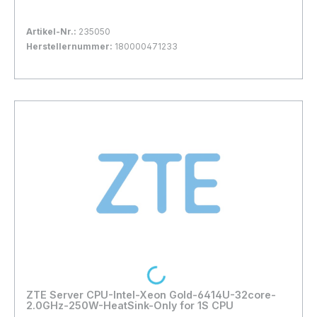
Artikel-Nr.:
235050
Herstellernummer:
180000471233
Bestand:
Nicht Lagernd
0x
In den Warenkorb
Loading...
ZTE Server CPU-Intel-Xeon Gold-6414U-32core-
2.0GHz-250W-HeatSink-Only for 1S CPU