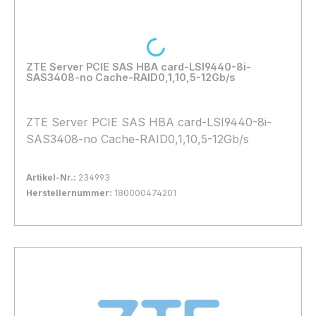
Loading...
ZTE Server PCIE SAS HBA card-LSI9440-8i-
SAS3408-no Cache-RAID0,1,10,5-12Gb/s
ZTE Server PCIE SAS HBA card-LSI9440-8i-
SAS3408-no Cache-RAID0,1,10,5-12Gb/s
Artikel-Nr.:
234993
Herstellernummer:
180000474201
Bestand:
Nicht Lagernd
0x
In den Warenkorb