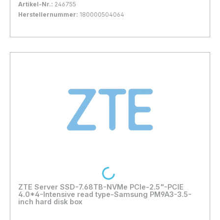
Artikel-Nr.:
246755
Herstellernummer:
180000504064
Bestand:
Nicht Lagernd
0x
In den Warenkorb
Loading...
ZTE Server SSD-7.68TB-NVMe PCIe-2.5"-PCIE
4.0*4-Intensive read type-Samsung PM9A3-3.5-
inch hard disk box