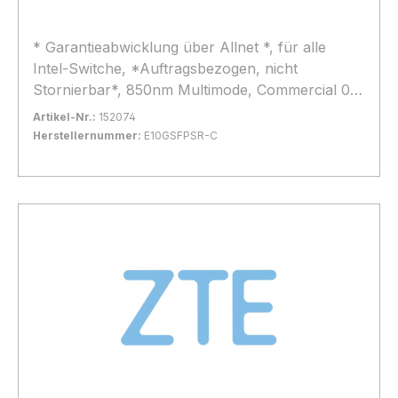
* Garantieabwicklung über Allnet *, für alle
Intel-Switche, *Auftragsbezogen, nicht
Stornierbar*, 850nm Multimode, Commercial 0-
+70Grad, Max. Kabellängen bei 50/125µm
Artikel-Nr.:
152074
MultiMode Kabel. OM2 80m, OM3 300m, OM4
Herstellernummer:
E10GSFPSR-C
500m
Bestand:
Sofort verfügbar, Lieferzeit: 1-2 Tage
12x
In den Warenkorb