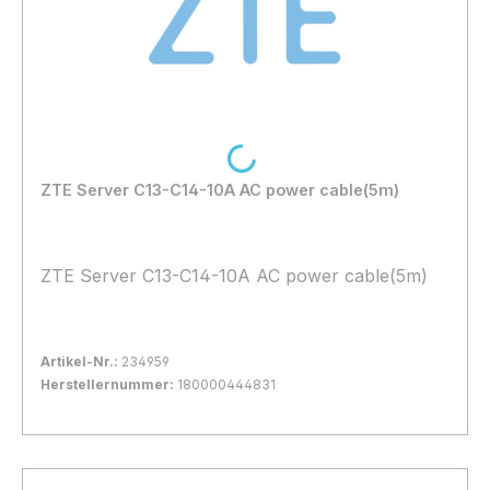
Loading...
ZTE Server C13-C14-10A AC power cable(5m)
ZTE Server C13-C14-10A AC power cable(5m)
Artikel-Nr.:
234959
Herstellernummer:
180000444831
Bestand:
Nicht Lagernd
0x
In den Warenkorb