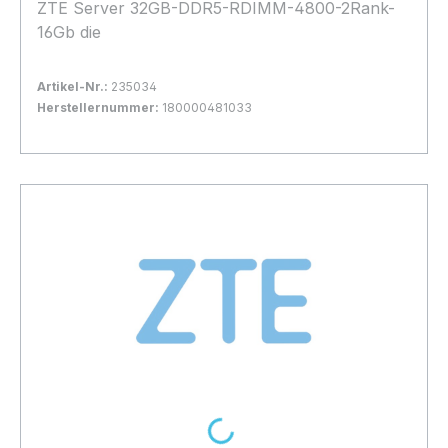
ZTE Server 32GB-DDR5-RDIMM-4800-2Rank-
16Gb die
Artikel-Nr.:
235034
Herstellernummer:
180000481033
Bestand:
Nicht Lagernd
0x
In den Warenkorb