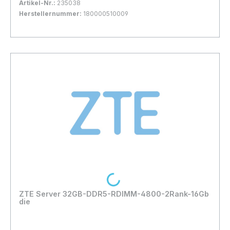
Artikel-Nr.:
235038
Herstellernummer:
180000510009
Bestand:
Nicht Lagernd
0x
In den Warenkorb
Loading...
ZTE Server 32GB-DDR5-RDIMM-4800-2Rank-16Gb
die