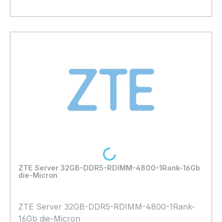
Bestand:
Nicht Lagernd
0x
In den Warenkorb
Loading...
ZTE Server 32GB-DDR5-RDIMM-4800-1Rank-16Gb
die-Micron
ZTE Server 32GB-DDR5-RDIMM-4800-1Rank-
16Gb die-Micron