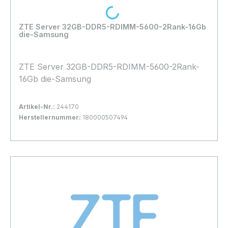
Loading...
ZTE Server 32GB-DDR5-RDIMM-5600-2Rank-16Gb
die-Samsung
ZTE Server 32GB-DDR5-RDIMM-5600-2Rank-
16Gb die-Samsung
Artikel-Nr.:
244170
Herstellernummer:
180000507494
Bestand:
Nicht Lagernd
0x
In den Warenkorb