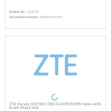
Artikel-Nr.:
234974
Herstellernummer:
180000494096
Bestand:
Nicht Lagernd
0x
In den Warenkorb
Loading...
ZTE Server OCP NIC-I350T4OCPV3G1P5-Intel-4x1G
RJ45-PCIe3.0x8