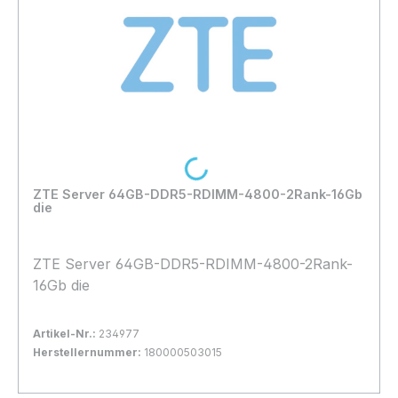
Loading...
ZTE Server 64GB-DDR5-RDIMM-4800-2Rank-16Gb
die
ZTE Server 64GB-DDR5-RDIMM-4800-2Rank-
16Gb die
Artikel-Nr.:
234977
Herstellernummer:
180000503015
Bestand:
Nicht Lagernd
0x
In den Warenkorb