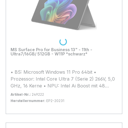
Loading...
MS Surface Pro for Business 13" - 11th -
Ultra7/16GB/ 512GB - W11P *schwarz*
• BS: Microsoft Windows 11 Pro 64bit •
Prozessor: Intel Core Ultra 7 (Serie 2) 266V, 5,0
GHz, 16 Kerne • NPU: Intel Ai Boost mit 48
TOPs • Arbeitsspeicher: 16GB LPDDR5x (nicht
Artikel-Nr.:
249222
erweiterbar) • Grafik: Intel Arc Graphics •
Herstellernummer:
EP2-20231
Kapazität: 512 GB SSD M.2 PCIe 4.0 x4 (2230) •
Bestand:
Nicht Lagernd
0x
Display: 13", 2880x1920, Multi-Touch, Matt,
In den Warenkorb
120Hz-Display, 600 cd/m² • Anschlüsse: 2x
Thunderbolt 4.0 • Webcam: 1440p Quad-HD-