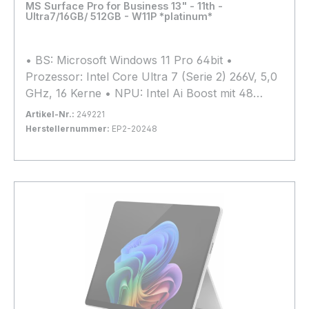
Loading...
MS Surface Pro for Business 13" - 11th -
Ultra7/16GB/ 512GB - W11P *platinum*
• BS: Microsoft Windows 11 Pro 64bit •
Prozessor: Intel Core Ultra 7 (Serie 2) 266V, 5,0
GHz, 16 Kerne • NPU: Intel Ai Boost mit 48
TOPs • Arbeitsspeicher: 16GB LPDDR5x (nicht
Artikel-Nr.:
249221
erweiterbar) • Grafik: Intel Arc Graphics •
Herstellernummer:
EP2-20248
Kapazität: 512 GB SSD M.2 PCIe 4.0 x4 (2230) •
Bestand:
Nicht Lagernd
0x
Display: 13", 2880x1920, Multi-Touch, Matt,
In den Warenkorb
120Hz-Display, 600 cd/m² • Anschlüsse: 2x
Thunderbolt 4.0 • Webcam: 1440p Quad-HD-
Kamera vorne, 10 Megapixel (hinten) • Extras:
Wi-Fi 7, Bluetooth 5.4