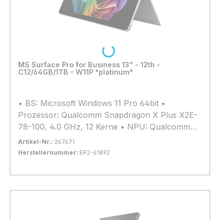
Loading...
MS Surface Pro for Business 13" - 12th -
C12/64GB/1TB - W11P *platinum*
• BS: Microsoft Windows 11 Pro 64bit •
Prozessor: Qualcomm Snapdragon X Plus X2E-
78-100, 4.0 GHz, 12 Kerne • NPU: Qualcomm®
Hexagon™ mit 80 TOPs • Arbeitsspeicher: 64GB
Artikel-Nr.:
267671
LPDDR5x (nicht erweiterbar) • Grafik:
Herstellernummer:
EP2-61892
Qualcomm Adreno X2-90 (iGPU) • Kapazität:
Bestand:
Nicht Lagernd
0x
1TB SSD M.2 PCIe 4.0 x4 (2230) • Display: 13",
In den Warenkorb
2880x1920, Multi-Touch, Matt, 120Hz-Display,
600 cd/m² • Anschlüsse: 2x Thunderbolt 4.0 •
Webcam: 1440p Quad-HD-Kamera vorne, 10