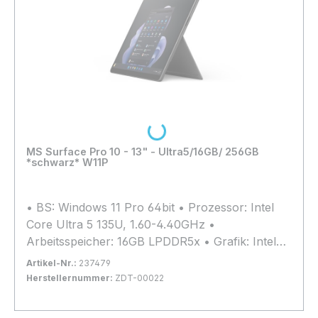
Megapixel (hinten) • Extras: Wi-Fi 7, Bluetooth
5.4
Loading...
MS Surface Pro 10 - 13" - Ultra5/16GB/ 256GB
*schwarz* W11P
• BS: Windows 11 Pro 64bit • Prozessor: Intel
Core Ultra 5 135U, 1.60-4.40GHz •
Arbeitsspeicher: 16GB LPDDR5x • Grafik: Intel
Graphics (iGPU) • Kapazität: 256GB SSD
Artikel-Nr.:
237479
(NVMe) • Display: 13", 2880x1920, Multi-Touch,
Herstellernummer:
ZDT-00022
Digitizer, 120Hz-Display, Glas • Anschlüsse: 2x
Bestand:
Nicht Lagernd
0x
Thunderbolt 4 • Webcam: 5 Megapixel, IR
In den Warenkorb