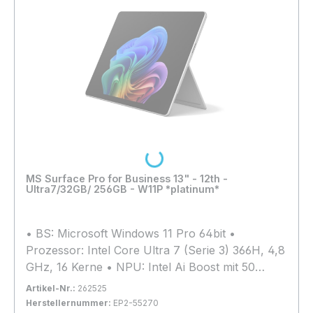
Kamera vorne, 10 Megapixel (hinten) • Extras:
Wi-Fi 7, Bluetooth 5.4
Loading...
MS Surface Pro for Business 13" - 12th -
Ultra7/32GB/ 256GB - W11P *platinum*
• BS: Microsoft Windows 11 Pro 64bit •
Prozessor: Intel Core Ultra 7 (Serie 3) 366H, 4,8
GHz, 16 Kerne • NPU: Intel Ai Boost mit 50
TOPs • Arbeitsspeicher: 32GB LPDDR5x (nicht
Artikel-Nr.:
262525
erweiterbar) • Grafik: Intel Graphics 4 Xe3 •
Herstellernummer:
EP2-55270