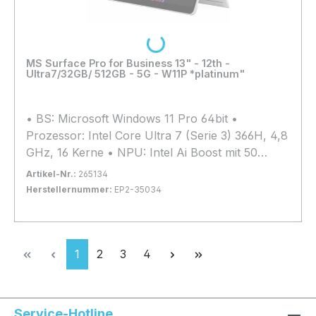
Loading...
MS Surface Pro for Business 13" - 12th -
Ultra7/32GB/ 512GB - 5G - W11P *platinum"
• BS: Microsoft Windows 11 Pro 64bit •
Prozessor: Intel Core Ultra 7 (Serie 3) 366H, 4,8
GHz, 16 Kerne • NPU: Intel Ai Boost mit 50
TOPs • Arbeitsspeicher: 32GB LPDDR5x (nicht
Artikel-Nr.:
265134
erweiterbar) • Grafik: Intel Graphics 4 Xe3 •
Herstellernummer:
EP2-35034
Kapazität: 512 GB SSD M.2 PCIe 4.0 x4 (2230) •
Bestand:
Nicht Lagernd
0x
Display: 13", 2880x1920, Multi-Touch, Matt,
In den Warenkorb
120Hz-Display, 600 cd/m² • Anschlüsse: 2x
Seite
Seite
Seite
Seite
1
2
3
4
Thunderbolt 4.0 • Webcam: 1440p Quad-HD-
Kamera vorne, 10 Megapixel (hinten) • Extras:
Wi-Fi 7, Bluetooth 5.4, 5G 1x SIM-Slot (Nano-
SIM)
Service-Hotline