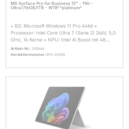
Loading...
MS Surface Pro for Business 13" - 11th -
Ultra7/16GB/1TB - W11P *platinum*
• BS: Microsoft Windows 11 Pro 64bit •
Prozessor: Intel Core Ultra 7 (Serie 2) 266V, 5,0
GHz, 16 Kerne • NPU: Intel Ai Boost mit 48
TOPs • Arbeitsspeicher: 16GB LPDDR5x (nicht
Artikel-Nr.:
245666
erweiterbar) • Grafik: Intel Arc Graphics •
Herstellernummer:
EP2-20265
Kapazität: 1TB SSD M.2 PCIe 4.0 x4 (2230) •
Bestand:
Nicht Lagernd
0x
Display: 13", 2880x1920, Multi-Touch, Matt,
In den Warenkorb
120Hz-Display, 600 cd/m² • Anschlüsse: 2x
Thunderbolt 4.0 • Webcam: 1440p Quad-HD-
Kamera vorne, 10 Megapixel (hinten) • Extras:
Wi-Fi 7, Bluetooth 5.4