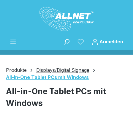
Zum Hauptinhalt springen
Anmelden
Produkte
Displays/Digital Signage
All-in-One Tablet PCs mit Windows
Speichern
All-in-One Tablet PCs mit
Windows