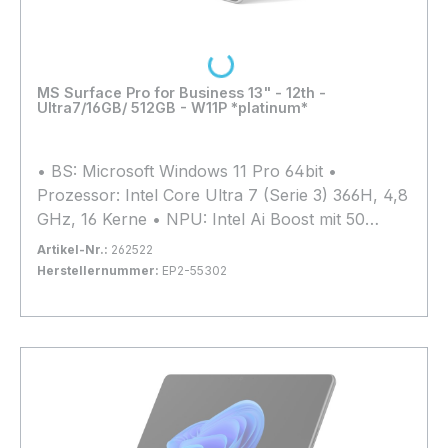
Loading...
MS Surface Pro for Business 13" - 12th -
Ultra7/16GB/ 512GB - W11P *platinum*
• BS: Microsoft Windows 11 Pro 64bit •
Prozessor: Intel Core Ultra 7 (Serie 3) 366H, 4,8
GHz, 16 Kerne • NPU: Intel Ai Boost mit 50
TOPs • Arbeitsspeicher: 16GB LPDDR5x (nicht
Artikel-Nr.:
262522
erweiterbar) • Grafik: Intel Graphics 4 Xe3 •
Herstellernummer:
EP2-55302
Kapazität: 512 GB SSD M.2 PCIe 4.0 x4 (2230) •
Bestand:
Nicht Lagernd
0x
Display: 13", 2880x1920, Multi-Touch, Matt,
In den Warenkorb
120Hz-Display, 600 cd/m² • Anschlüsse: 2x
Thunderbolt 4.0 • Webcam: 1440p Quad-HD-
Kamera vorne, 10 Megapixel (hinten) • Extras:
Wi-Fi 7, Bluetooth 5.4