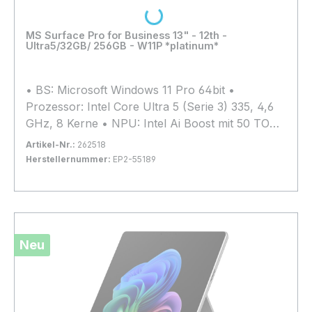
Loading...
MS Surface Pro for Business 13" - 12th -
Ultra5/32GB/ 256GB - W11P *platinum*
• BS: Microsoft Windows 11 Pro 64bit •
Prozessor: Intel Core Ultra 5 (Serie 3) 335, 4,6
GHz, 8 Kerne • NPU: Intel Ai Boost mit 50 TOPs
• Arbeitsspeicher: 32GB LPDDR5x (nicht
Artikel-Nr.:
262518
erweiterbar) • Grafik: Intel Graphics 4 Xe3 •
Herstellernummer:
EP2-55189
Kapazität: 256 GB SSD M.2 PCIe 4.0 x4 (2230) •
Bestand:
Nicht Lagernd
0x
Display: 13", 2880x1920, Multi-Touch, Matt,
In den Warenkorb
120Hz-Display, 600 cd/m² • Anschlüsse: 2x
Thunderbolt 4.0 • Webcam: 1440p Quad-HD-
Kamera vorne, 10 Megapixel (hinten) • Extras:
Neu
Wi-Fi 7, Bluetooth 5.4