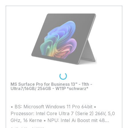
(vorne), 10 Megapixel, AF (hinten) •
Akkulaufzeit (bis zu): 19 Stunden • Extras: Wi-Fi
6E, Bluetooth 5.3, NFC
Loading...
MS Surface Pro for Business 13" - 11th -
Ultra7/16GB/ 256GB - W11P *schwarz*
• BS: Microsoft Windows 11 Pro 64bit •
Prozessor: Intel Core Ultra 7 (Serie 2) 266V, 5,0
GHz, 16 Kerne • NPU: Intel Ai Boost mit 48
TOPs • Arbeitsspeicher: 16GB LPDDR5x (nicht