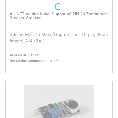
Loading...
ALLNET 4duino Kabel Dupont 40 PIN 20 Zentimeter
Stecker-Stecker
4duino Male to Male (Dupont Line, 40 pin, 20cm
length) A-4 (B4)
Artikel-Nr.:
112007
Herstellernummer:
ALL-A-4B4
Bestand:
Sofort verfügbar, Lieferzeit: 1-2 Tage
100+
In den Warenkorb