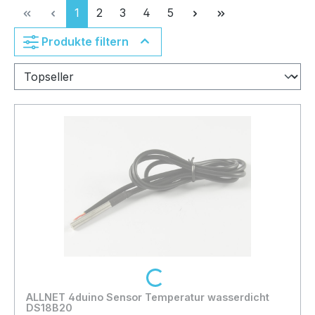
Seite
Seite
Seite
Seite
Seite
1
2
3
4
5
Produkte filtern
Loading...
ALLNET 4duino Sensor Temperatur wasserdicht
DS18B20