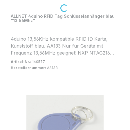
Loading...
ALLNET 4duino RFID Tag Schlüsselanhänger blau
"13,56Mhz"
4duino 13,56KHz kompatible RFID ID Karte,
Kunststoff blau. AA133 Nur für Geräte mit
Frequenz 13,56MHz geeignet! NXP NTAG216
Mifare Classic 1k ISO 14443-3A
Artikel-Nr.:
140577
Herstellernummer:
AA133
Bestand:
Sofort verfügbar, Lieferzeit: 1-2 Tage
100+
In den Warenkorb