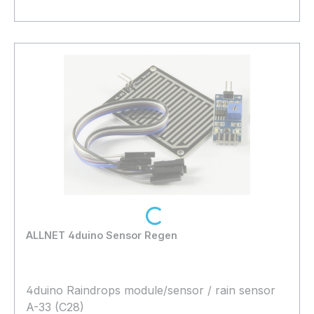
Bestand:
Sofort verfügbar, Lieferzeit: 1-2 Tage
13x
In den Warenkorb
Loading...
ALLNET 4duino Sensor Regen
4duino Raindrops module/sensor / rain sensor
A-33 (C28)