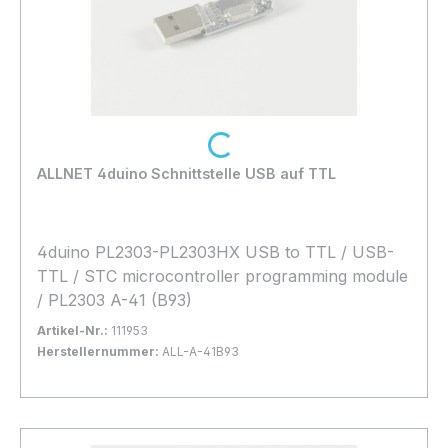
Loading...
ALLNET 4duino Schnittstelle USB auf TTL
4duino PL2303-PL2303HX USB to TTL / USB-
TTL / STC microcontroller programming module
/ PL2303 A-41 (B93)
Artikel-Nr.:
111953
Herstellernummer:
ALL-A-41B93
Bestand:
Sofort verfügbar, Lieferzeit: 1-2 Tage
10x
In den Warenkorb