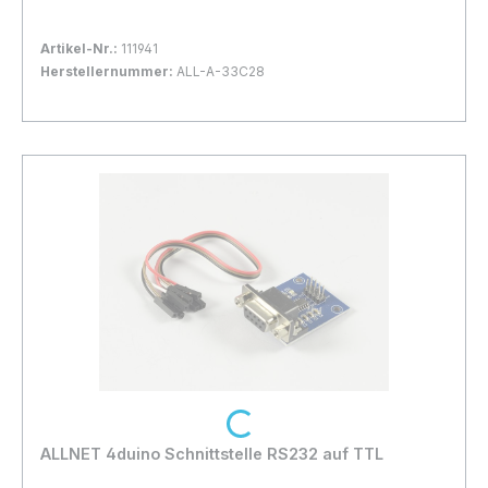
Artikel-Nr.:
111941
Herstellernummer:
ALL-A-33C28
Bestand:
Sofort verfügbar, Lieferzeit: 1-2 Tage
2x
In den Warenkorb
Loading...
ALLNET 4duino Schnittstelle RS232 auf TTL