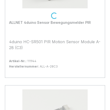
Loading...
ALLNET 4duino Sensor Bewegungsmelder PIR
4duino HC-SR501 PIR Motion Sensor Module A-
28 (C3)
Artikel-Nr.:
111944
Herstellernummer:
ALL-A-28C3
Bestand:
Sofort verfügbar, Lieferzeit: 1-2 Tage
1x
In den Warenkorb