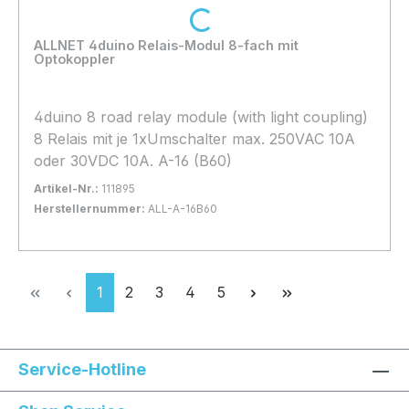
Loading...
ALLNET 4duino Relais-Modul 8-fach mit
Optokoppler
4duino 8 road relay module (with light coupling)
8 Relais mit je 1xUmschalter max. 250VAC 10A
oder 30VDC 10A. A-16 (B60)
Artikel-Nr.:
111895
Herstellernummer:
ALL-A-16B60
Bestand:
Nicht Lagernd
0x
In den Warenkorb
Seite
Seite
Seite
Seite
Seite
1
2
3
4
5
Service-Hotline