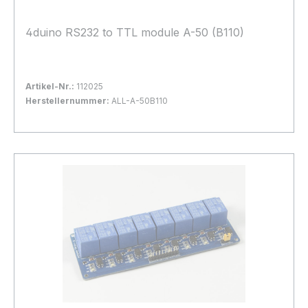
4duino RS232 to TTL module A-50 (B110)
Artikel-Nr.:
112025
Herstellernummer:
ALL-A-50B110
Bestand:
Sofort verfügbar, Lieferzeit: 1-2 Tage
20x
In den Warenkorb