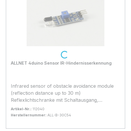
Loading...
ALLNET 4duino Sensor IR-Hindernisserkennung
Infrared sensor of obstacle avoidance module
(reflection distance up to 30 m)
Reflexlichtschranke mit Schaltausgang,
Empfindlichkeit/Schaltschwelle mit Poti
Artikel-Nr.:
112040
einstellbar. B-30 (C54)
Herstellernummer:
ALL-B-30C54
Bestand:
Sofort verfügbar, Lieferzeit: 1-2 Tage
70x
In den Warenkorb