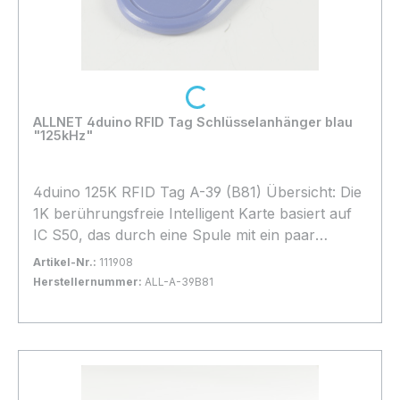
Loading...
ALLNET 4duino RFID Tag Schlüsselanhänger blau
"125kHz"
4duino 125K RFID Tag A-39 (B81) Übersicht: Die
1K berührungsfreie Intelligent Karte basiert auf
IC S50, das durch eine Spule mit ein paar
Wicklungen verbunden, in Kunststoff
Artikel-Nr.:
111908
eingelassen ist und auf diese Weise eine passive,
Herstellernummer:
ALL-A-39B81
berührungsfreie Intelligent Karte möglich macht.
Bestand:
Sofort verfügbar, Lieferzeit: 1-2 Tage
100+
Die Austauschschicht ist mit dem ISO/IEC14443A
In den Warenkorb
Standard Teil 2 und 3 kompatibel. Die
kontaktlose Datenübermittlung und
Energielieferung machen kein