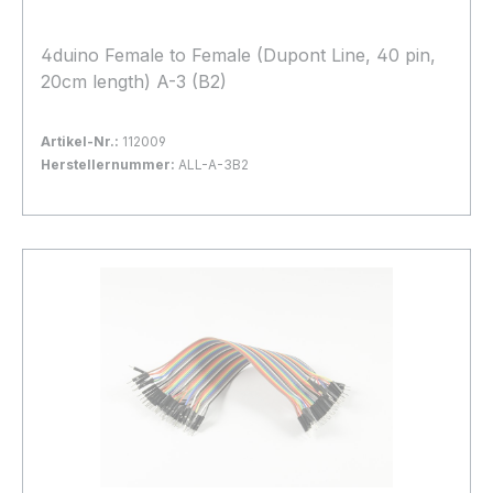
4duino Female to Female (Dupont Line, 40 pin,
20cm length) A-3 (B2)
Artikel-Nr.:
112009
Herstellernummer:
ALL-A-3B2
Bestand:
Sofort verfügbar, Lieferzeit: 1-2 Tage
8x
In den Warenkorb