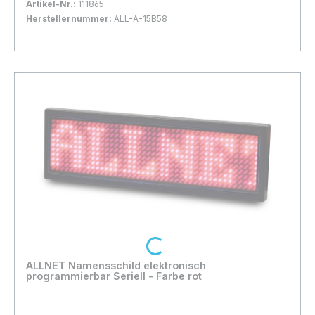
Artikel-Nr.:
111865
Herstellernummer:
ALL-A-15B58
Bestand:
Nicht Lagernd
0x
In den Warenkorb
Loading...
ALLNET Namensschild elektronisch
programmierbar Seriell - Farbe rot