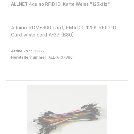
ALLNET 4duino RFID ID-Karte Weiss "125kHz"
4duino RDM6300 card, EM4100 125K RFID ID
Card white card A-37 (B80)
Artikel-Nr.:
112299
Herstellernummer:
ALL-A-37B80
Bestand:
Sofort verfügbar, Lieferzeit: 1-2 Tage
100+
In den Warenkorb