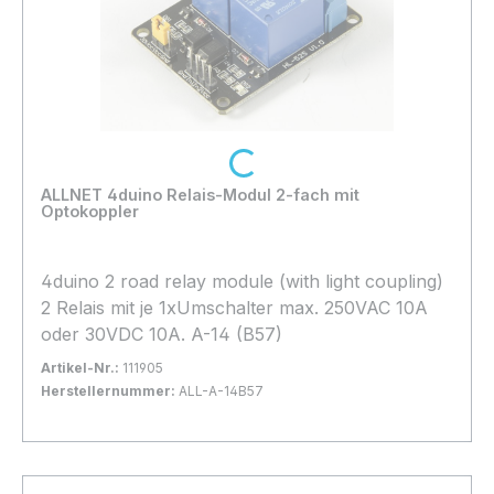
Loading...
ALLNET 4duino Relais-Modul 2-fach mit
Optokoppler
4duino 2 road relay module (with light coupling)
2 Relais mit je 1xUmschalter max. 250VAC 10A
oder 30VDC 10A. A-14 (B57)
Artikel-Nr.:
111905
Herstellernummer:
ALL-A-14B57
Bestand:
Sofort verfügbar, Lieferzeit: 1-2 Tage
10x
In den Warenkorb