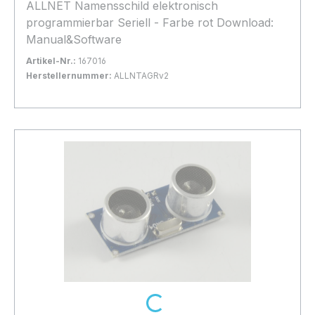
ALLNET Namensschild elektronisch
programmierbar Seriell - Farbe rot Download:
Manual&Software
Artikel-Nr.:
167016
Herstellernummer:
ALLNTAGRv2
Bestand:
Sofort verfügbar, Lieferzeit: 1-2 Tage
100+
In den Warenkorb
Loading...