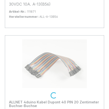
30VDC 10A. A-13(B56)
Artikel-Nr.:
111871
Herstellernummer:
ALL-A-13B56
Bestand:
Sofort verfügbar, Lieferzeit: 1-2 Tage
8x
In den Warenkorb
Loading...
ALLNET 4duino Kabel Dupont 40 PIN 20 Zentimeter
Buchse-Buchse