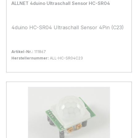
ALLNET 4duino Ultraschall Sensor HC-SR04
4duino HC-SR04 Ultraschall Sensor 4Pin (C23)
Artikel-Nr.:
111867
Herstellernummer:
ALL-HC-SR04C23
Bestand:
Nicht Lagernd
0x
In den Warenkorb