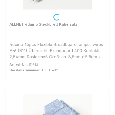
Loading...
ALLNET 4duino Steckbrett Kabelsatz
4duino 65pcs Flexible Breadboard jumper wires
A-6 (B11) Übersicht: Breadboard 400 Kontakte
2,54mm Rastermaß Groß: ca. 8,5cm x 5,5cm x
0,85cm Doppelklebeband auf der Rückseite
Artikel-Nr.:
111932
mehrere Boards können zusammenstecken
Herstellernummer:
ALL-A-6B11
Lieferumfang:1 x Breadboard 400 Pins
Bestand:
Nicht Lagernd
0x
In den Warenkorb