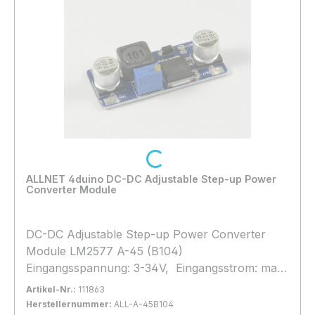
Loading...
ALLNET 4duino DC-DC Adjustable Step-up Power
Converter Module
DC-DC Adjustable Step-up Power Converter
Module LM2577 A-45 (B104)
Eingangsspannung: 3-34V, Eingangsstrom: max.
3A Ausgangsspannung: 4-35V, Ausgangsstrom
Artikel-Nr.:
111863
max. 2,5A
Herstellernummer:
ALL-A-45B104