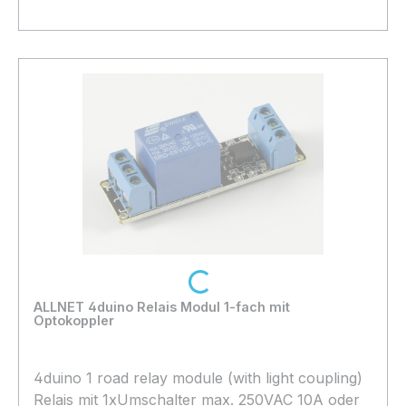
Bestand:
Sofort verfügbar, Lieferzeit: 1-2 Tage
100+
In den Warenkorb
Loading...
ALLNET 4duino Relais Modul 1-fach mit
Optokoppler
4duino 1 road relay module (with light coupling)
Relais mit 1xUmschalter max. 250VAC 10A oder