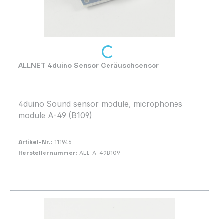
Loading...
ALLNET 4duino Sensor Geräuschsensor
4duino Sound sensor module, microphones
module A-49 (B109)
Artikel-Nr.:
111946
Herstellernummer:
ALL-A-49B109
Bestand:
Sofort verfügbar, Lieferzeit: 1-2 Tage
100+
In den Warenkorb