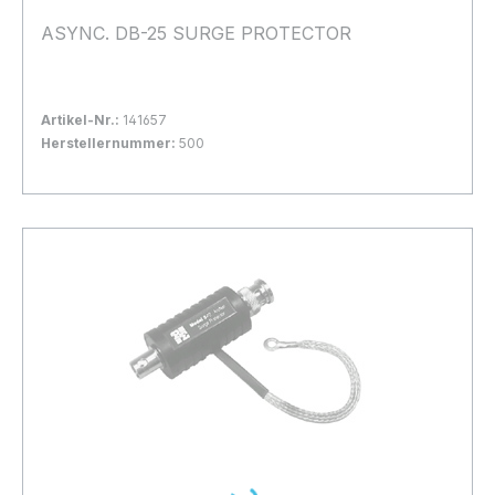
ASYNC. DB-25 SURGE PROTECTOR
Artikel-Nr.:
141657
Herstellernummer:
500
Bestand:
Nicht Lagernd
0x
In den Warenkorb