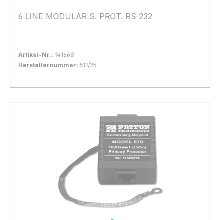
6 LINE MODULAR S. PROT. RS-232
Artikel-Nr.:
141668
Herstellernummer:
511/25
Bestand:
Nicht Lagernd
0x
In den Warenkorb