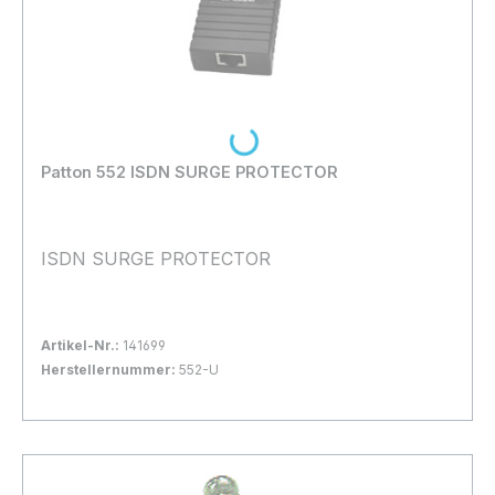
Loading...
Patton 552 ISDN SURGE PROTECTOR
ISDN SURGE PROTECTOR
Artikel-Nr.:
141699
Herstellernummer:
552-U
Bestand:
Nicht Lagernd
0x
In den Warenkorb