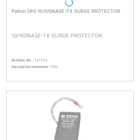
Loading...
Patton 580 10/100BASE-TX SURGE PROTECTOR
10/100BASE-TX SURGE PROTECTOR
Artikel-Nr.:
141704
Herstellernummer:
580
Bestand:
Nicht Lagernd
0x
In den Warenkorb