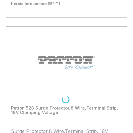
Herstellernummer:
552-T1
Bestand:
Nicht Lagernd
0x
In den Warenkorb
Loading...
Patton 528 Surge Protector,8 Wire,Terminal Strip,
18V Clamping Voltage
Surge Protector,8 Wire,Terminal Strip, 18V