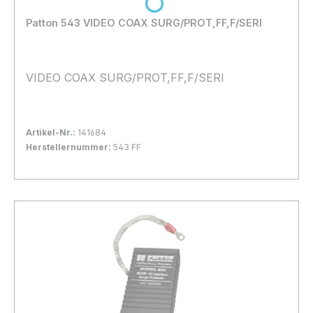
Loading...
Patton 543 VIDEO COAX SURG/PROT,FF,F/SERI
VIDEO COAX SURG/PROT,FF,F/SERI
Artikel-Nr.:
141684
Herstellernummer:
543 FF
Bestand:
Nicht Lagernd
0x
In den Warenkorb