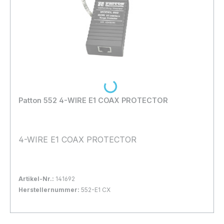
Loading...
Patton 552 4-WIRE E1 COAX PROTECTOR
4-WIRE E1 COAX PROTECTOR
Artikel-Nr.:
141692
Herstellernummer:
552-E1 CX
Bestand:
Nicht Lagernd
0x
In den Warenkorb