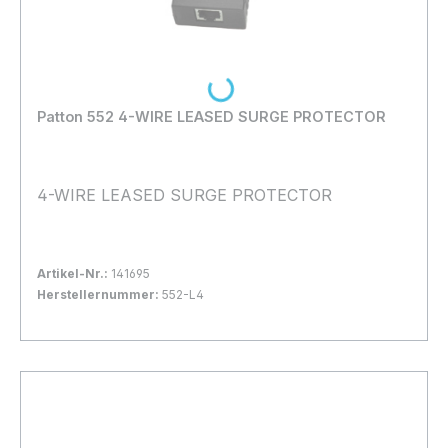
Loading...
Patton 552 4-WIRE LEASED SURGE PROTECTOR
4-WIRE LEASED SURGE PROTECTOR
Artikel-Nr.:
141695
Herstellernummer:
552-L4
Bestand:
Nicht Lagernd
0x
In den Warenkorb