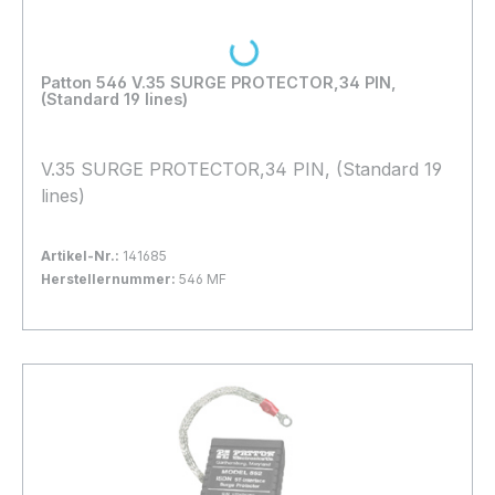
Loading...
Patton 546 V.35 SURGE PROTECTOR,34 PIN,
(Standard 19 lines)
V.35 SURGE PROTECTOR,34 PIN, (Standard 19
lines)
Artikel-Nr.:
141685
Herstellernummer:
546 MF
Bestand:
Nicht Lagernd
0x
In den Warenkorb