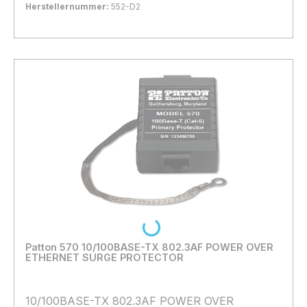
Herstellernummer:
552-D2
Bestand:
Nicht Lagernd
0x
In den Warenkorb
Loading...
Patton 570 10/100BASE-TX 802.3AF POWER OVER
ETHERNET SURGE PROTECTOR
10/100BASE-TX 802.3AF POWER OVER