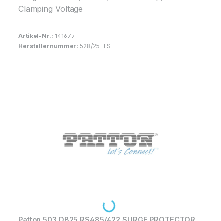
Clamping Voltage
Artikel-Nr.:
141677
Herstellernummer:
528/25-TS
Bestand:
Nicht Lagernd
0x
In den Warenkorb
Loading...
Patton 503 DB25 RS485/422 SURGE PROTECTOR