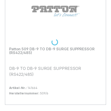
Loading...
Patton 509 DB-9 TO DB-9 SURGE SUPPRESSOR
(RS422/485)
DB-9 TO DB-9 SURGE SUPPRESSOR
(RS422/485)
Artikel-Nr.:
141664
Herstellernummer:
509/6
Bestand:
Nicht Lagernd
0x
In den Warenkorb