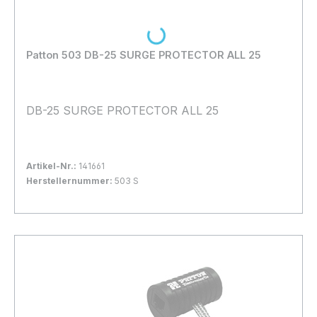
Loading...
Patton 503 DB-25 SURGE PROTECTOR ALL 25
DB-25 SURGE PROTECTOR ALL 25
Artikel-Nr.:
141661
Herstellernummer:
503 S
Bestand:
Nicht Lagernd
0x
In den Warenkorb