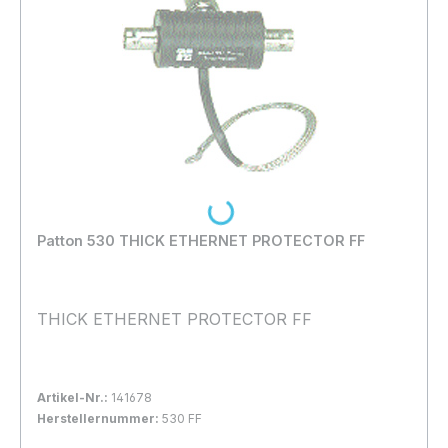
Loading...
Patton 530 THICK ETHERNET PROTECTOR FF
THICK ETHERNET PROTECTOR FF
Artikel-Nr.:
141678
Herstellernummer:
530 FF
Bestand:
Nicht Lagernd
0x