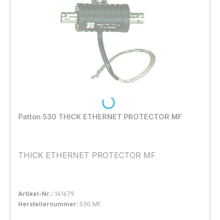
Loading...
Patton 530 THICK ETHERNET PROTECTOR MF
THICK ETHERNET PROTECTOR MF
Artikel-Nr.:
141679
Herstellernummer:
530 MF
Bestand:
Nicht Lagernd
0x