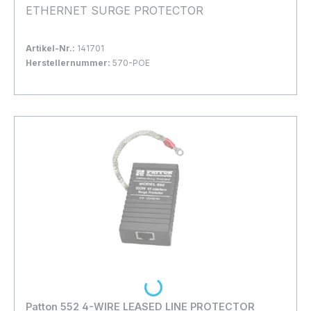
ETHERNET SURGE PROTECTOR
Artikel-Nr.:
141701
Herstellernummer:
570-POE
Bestand:
Nicht Lagernd
0x
In den Warenkorb
Loading...
Patton 552 4-WIRE LEASED LINE PROTECTOR