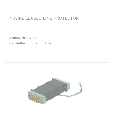
4-WIRE LEASED LINE PROTECTOR
Artikel-Nr.:
141688
Herstellernummer:
552-D4
Bestand:
Nicht Lagernd
0x
In den Warenkorb