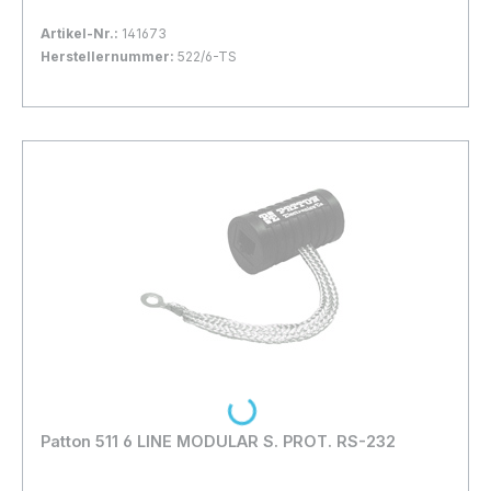
Artikel-Nr.:
141673
Herstellernummer:
522/6-TS
Bestand:
Nicht Lagernd
0x
In den Warenkorb
Loading...
Patton 511 6 LINE MODULAR S. PROT. RS-232