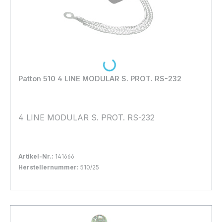
Loading...
Patton 510 4 LINE MODULAR S. PROT. RS-232
4 LINE MODULAR S. PROT. RS-232
Artikel-Nr.:
141666
Herstellernummer:
510/25
Bestand:
Nicht Lagernd
0x
In den Warenkorb