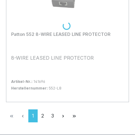
Loading...
Patton 552 8-WIRE LEASED LINE PROTECTOR
8-WIRE LEASED LINE PROTECTOR
Artikel-Nr.:
141696
Herstellernummer:
552-L8
Bestand:
Nicht Lagernd
0x
In den Warenkorb
Seite
Seite
Seite
1
2
3