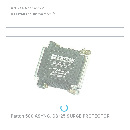
Artikel-Nr.:
141672
Herstellernummer:
515/6
Bestand:
Nicht Lagernd
0x
In den Warenkorb
Loading...
Patton 500 ASYNC. DB-25 SURGE PROTECTOR