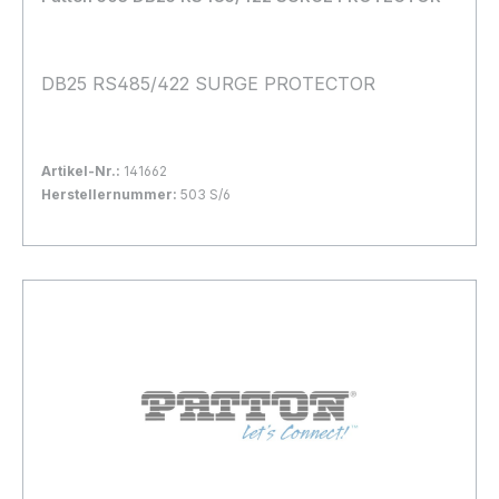
DB25 RS485/422 SURGE PROTECTOR
Artikel-Nr.:
141662
Herstellernummer:
503 S/6
Bestand:
Nicht Lagernd
0x
In den Warenkorb