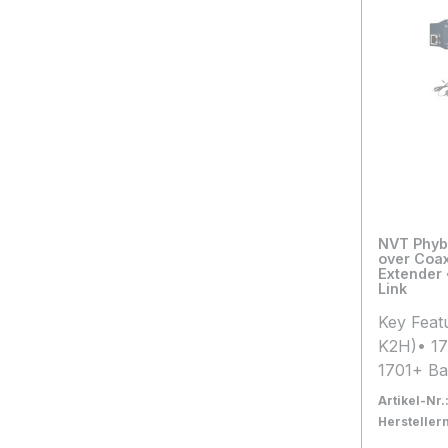
Maßgebli
Daten des
NVT Phybr
over Coax
Extender 
Link
Key Feat
K2H)• 17
1701+ Ba
Watts)• 
Artikel-Nr.
BNCA• 1
Herstelle
BNCT - 5
Bestand:
Nicht La
0x