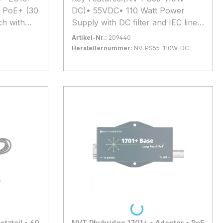
h PoE+ (30
DC)• 55VDC• 110 Watt Power
h with
Supply with DC filter and IEC line
 Supply -
cord. Use with NV-EC-04 & NV-
Artikel-Nr.:
209440
Alle
FLX-04 in Railway & Subway
Herstellernummer:
NV-PS55-110W-DC
sieren auf
applications.*Alle
Bestand:
Nicht Lagernd
0x
erungen
Produktinformationen basieren auf
In den Warenkorb
n.
Herstellerangaben. Änderungen
hnischen
und Irrtümer vorbehalten.
Maßgeblich sind die technischen
Daten des Herstellers.
Loading...
tzteil • 60
NVT Phybridge 1701+ • Adapter • PoE