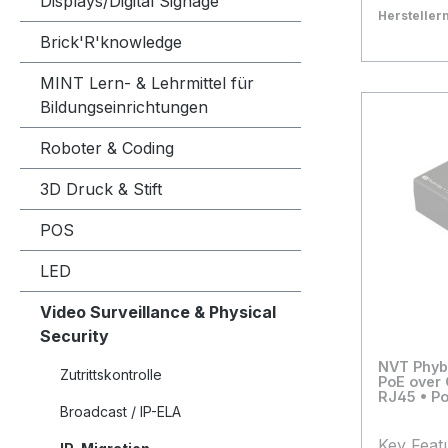
Displays/Digital Signage
50121-4 
Herstelle
unit - 5 
Bestand:
Nicht La
0x
Brick'R'knowledge
Produkti
In den
MINT Lern- & Lehrmittel für
Herstell
Bildungseinrichtungen
und Irrt
Maßgebli
Roboter & Coding
Daten des
3D Druck & Stift
POS
LED
Video Surveillance & Physical
Security
NVT Phyb
Zutrittskontrolle
PoE over 
RJ45 • P
Broadcast / IP-ELA
Key Feat