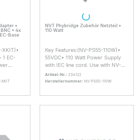
Loading...
dapter •
NVT Phybridge Zubehör Netzteil •
 BNC • 4x
110 Watt
 EC-Base
4-XKIT)•
Key Features:(NV-PS55-110W)•
• 1 EC-
55VDC• 110 Watt Power Supply
wer
with IEC line cord. Use with NV-
EC-04• NV-FLX-04• NV-PL-08.
Artikel-Nr.:
234122
[replaces NV-PL-08-PWR & NV-
-XKIT
Herstellernummer:
NV-PS55-110W
sieren auf
EC-100-PWR]*Alle
Bestand:
Nicht Lagernd
0x
erungen
Produktinformationen basieren auf
In den Warenkorb
n.
Herstellerangaben. Änderungen
hnischen
und Irrtümer vorbehalten.
Maßgeblich sind die technischen
Daten des Herstellers.