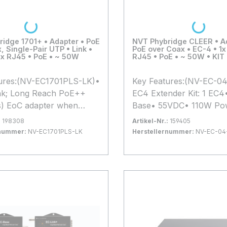
Loading...
Loading...
idge 1701+ • Adapter • PoE
NVT Phybridge CLEER • A
, Single-Pair UTP • Link •
PoE over Coax • EC-4 • 1x
1x RJ45 • PoE • ~ 50W
RJ45 • PoE • ~ 50W • KIT
ures:(NV-EC1701PLS-LK)•
Key Features:(NV-EC-0
nk; Long Reach PoE++
EC4 Extender Kit: 1 EC4
s) EoC adapter when
Base• 55VDC• 110W Po
ith NV-EC1701PLS-BSE•
Supply - 5 YR warranty
:
198308
Artikel-Nr.:
159405
er option. In series
included*Alle
rnummer:
NV-EC1701PLS-LK
Herstellernummer:
NV-EC-04
 up to four 1701+ Link
Produktinformationen ba
gernd
Bestand:
Nicht Lagernd
0x
ired to a single 1701+
Herstellerangaben. Änd
 Warenkorb
In den Warenkorb
n be used with UTP with
und Irrtümer vorbehalte
 NV-BNCA.5 YR warranty
Maßgeblich sind die tec
Alle
Daten des Herstellers.
nformationen basieren auf
erangaben. Änderungen
ümer vorbehalten.