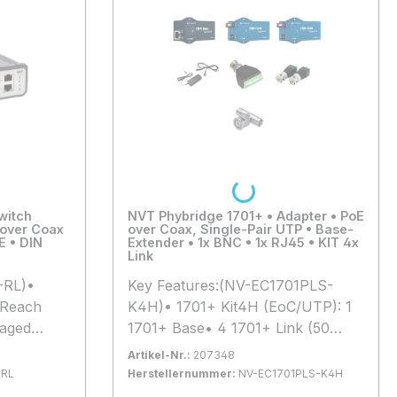
erungen
n.
hnischen
Loading...
witch
NVT Phybridge 1701+ • Adapter • PoE
over Coax
over Coax, Single-Pair UTP • Base-
E • DIN
Extender • 1x BNC • 1x RJ45 • KIT 4x
Link
-RL)•
Key Features:(NV-EC1701PLS-
 Reach
K4H)• 1701+ Kit4H (EoC/UTP): 1
aged
1701+ Base• 4 1701+ Link (50
 Watt
Watts)• 1 NV-PS55-110W• 1 NV-
Artikel-Nr.:
207348
lter and
BNCA• 2 NV-BNCA-2• 1 NV-
-RL
Herstellernummer:
NV-EC1701PLS-K4H
 50121-4
EC4BNC - 5 YR warranty
Bestand:
Nicht Lagernd
0x