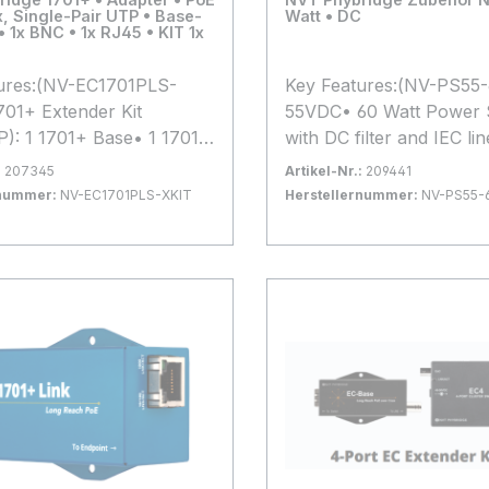
, Single-Pair UTP • Base-
Watt • DC
• 1x BNC • 1x RJ45 • KIT 1x
ures:(NV-EC1701PLS-
Key Features:(NV-PS55
701+ Extender Kit
55VDC• 60 Watt Power 
): 1 1701+ Base• 1 1701+
with DC filter and IEC lin
 Watts)• 1 NV-PS55-60W•
Use with NV-ECLK-PLS 
:
207345
Artikel-Nr.:
209441
A-2P - 5 YR warranty
FLXLK in Railway & Su
rnummer:
NV-EC1701PLS-XKIT
Herstellernummer:
NV-PS55-
Alle
applications.*Alle
rfügbar, Lieferzeit: 1-2 Tage
Bestand:
Nicht Lagernd
0x
nformationen basieren auf
Produktinformationen ba
 Warenkorb
In den Warenkorb
erangaben. Änderungen
Herstellerangaben. Änd
ümer vorbehalten.
und Irrtümer vorbehalte
ch sind die technischen
Maßgeblich sind die tec
 Herstellers.
Daten des Herstellers.