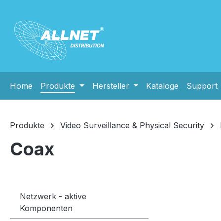
m Hauptinhalt springen
Zur Suche springen
Zur Hauptnavigation springen
Home
Produkte
Hersteller
Kataloge
Support
Produkte
Video Surveillance & Physical Security
Coax
Netzwerk - aktive
Komponenten