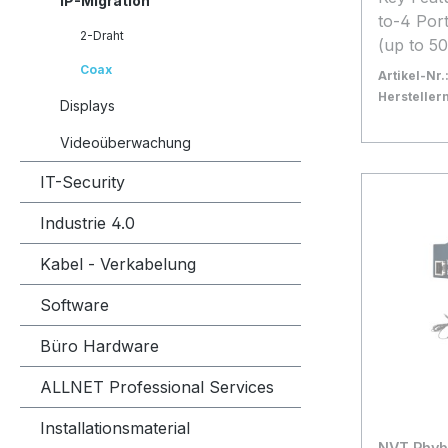
IP-Migration
to-4 Por
2-Draht
(up to 50
power op
Coax
Artikel-Nr.
(Railway
Herstelle
Displays
included*
Bestand:
Sofort ve
5x
Produkti
Videoüberwachung
In den
Herstell
IT-Security
und Irrt
Maßgebli
Industrie 4.0
Daten des
Kabel - Verkabelung
Software
Büro Hardware
ALLNET Professional Services
Installationsmaterial
NVT Phybr