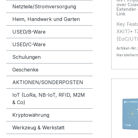
over Coax
Netzteile/Stromversorgung
Extender 
Link
Heim, Handwerk und Garten
Key Feat
XKIT)• 1
USED/B-Ware
(EoC/UTP
USED/C-Ware
Link (50
Artikel-Nr.
1 NV-BNC
Herstelle
Schulungen
included*
Bestand:
Sofort ve
1x
Produkti
Geschenke
In den
Herstell
AKTIONEN/SONDERPOSTEN
und Irrt
Maßgebli
IoT (LoRa, NB-IoT, RFID, M2M
Daten des
& Co)
Kryptowährung
Werkzeug & Werkstatt