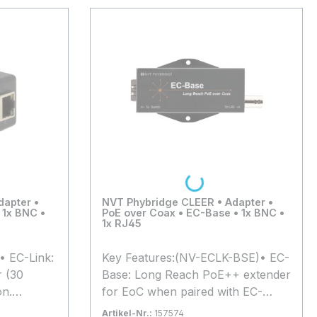
Loading...
dapter •
NVT Phybridge CLEER • Adapter •
 1x BNC •
PoE over Coax • EC-Base • 1x BNC •
1x RJ45
• EC-Link:
Key Features:(NV-ECLK-BSE)• EC-
 (30
Base: Long Reach PoE++ extender
on.
for EoC when paired with EC-
Meets EN
Link+ (50 Watts) or EC-Link (30
Artikel-Nr.:
157574