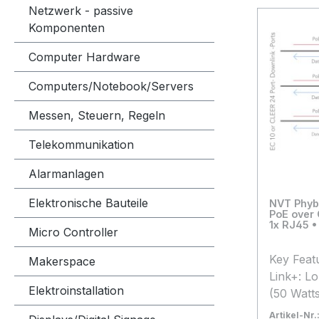
Netzwerk - passive
Komponenten
Computer Hardware
Computers/Notebook/Servers
Messen, Steuern, Regeln
Telekommunikation
Alarmanlagen
Elektronische Bauteile
NVT Phyb
PoE over 
1x RJ45 •
Micro Controller
Key Feat
Makerspace
Link+: L
Elektroinstallation
(50 Watts
Supports
Artikel-Nr.