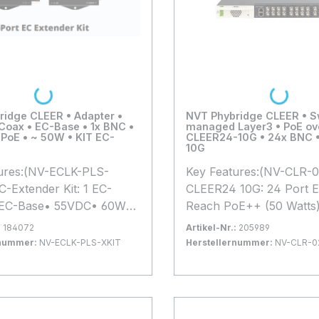
ch sind die technischen
 Herstellers.
Loading...
Loading...
ridge CLEER • Adapter •
NVT Phybridge CLEER • Sw
Coax • EC-Base • 1x BNC •
managed Layer3 • PoE ov
 PoE • ~ 50W • KIT EC-
CLEER24-10G • 24x BNC •
10G
ures:(NV-ECLK-PLS-
Key Features:(NV-CLR-
C-Extender Kit: 1 EC-
CLEER24 10G: 24 Port 
1 EC-Base• 55VDC• 60W
Reach PoE++ (50 Watts
pply. Supports IEEE
Switch with 110 VDC & 
:
184072
Artikel-Nr.:
205989
- 5 YR warranty
000 Watt Power Supply.
rnummer:
NV-ECLK-PLS-XKIT
Herstellernummer:
NV-CLR-0
Alle
IEEE 802.1X. Meets EN 
gernd
Bestand:
Nicht Lagernd
0x
nformationen basieren auf
(Railway/Subway) - 2 Y
 Warenkorb
In den Warenkorb
erangaben. Änderungen
included*Alle
ümer vorbehalten.
Produktinformationen ba