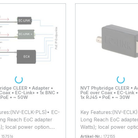
Loading...
Loading...
ridge CLEER • Adapter •
NVT Phybridge CLEER • A
Coax • EC-Link+ • 1x BNC •
PoE over Coax • EC-Link •
 PoE • ~ 50W
1x RJ45 • PoE • ~ 30W
ures:(NV-ECLK-PLS)• EC-
Key Features:(NV-ECLK)
ong Reach EoC adapter
Long Reach EoC adapter
); local power option.
Watts); local power opti
 IEEE 802.1x. Meets EN
Supports IEEE 802.1x. 
:
157516
Artikel-Nr.:
172155