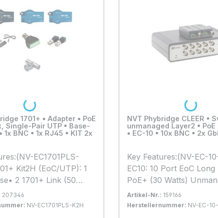
ch sind die technischen
Herstellerangaben. Änd
 Herstellers.
und Irrtümer vorbehalte
Maßgeblich sind die tec
Daten des Herstellers.
Loading...
Loading...
idge 1701+ • Adapter • PoE
NVT Phybridge CLEER • S
, Single-Pair UTP • Base-
unmanaged Layer2 • PoE 
• 1x BNC • 1x RJ45 • KIT 2x
• EC-10 • 10x BNC • 2x Gb
ures:(NV-EC1701PLS-
Key Features:(NV-EC-10
01+ Kit2H (EoC/UTP): 1
EC10: 10 Port EoC Long
se• 2 1701+ Link (50
PoE+ (30 Watts) Unman
1 NV-PS55-110W• 1 NV-
Switch with 55VDC• 190
:
207346
Artikel-Nr.:
159166
 NV-BNCA-2P• 1 NV-
Power Supply with DC fi
rnummer:
NV-EC1701PLS-K2H
Herstellernummer:
NV-EC-10
 YR warranty
IEC line cord. Meets EN
gernd
Bestand:
Nicht Lagernd
0x