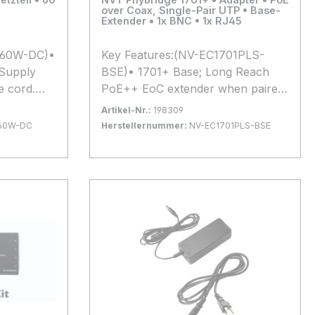
over Coax, Single-Pair UTP • Base-
Extender • 1x BNC • 1x RJ45
-60W-DC)•
Key Features:(NV-EC1701PLS-
Supply
BSE)• 1701+ Base; Long Reach
e cord.
PoE++ EoC extender when paired
& NV-
with NV-EC1701PLS-LK (50
Artikel-Nr.:
198309
bway
Watts)• local power option. Can
60W-DC
Herstellernummer:
NV-EC1701PLS-BSE
be paired with up to four 1701+
Bestand:
Nicht Lagernd
0x
sieren auf
Link. Can be used with UTP with
In den Warenkorb
erungen
adapter NV-BNCA.5 YR warranty
n.
included*Alle
hnischen
Produktinformationen basieren auf
Herstellerangaben. Änderungen
und Irrtümer vorbehalten.
Maßgeblich sind die technischen
Daten des Herstellers.