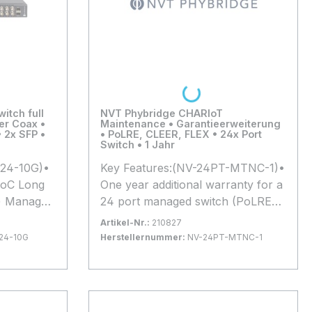
Loading...
itch full
NVT Phybridge CHARIoT
er Coax •
Maintenance • Garantieerweiterung
 2x SFP •
• PoLRE, CLEER, FLEX • 24x Port
Switch • 1 Jahr
024-10G)•
Key Features:(NV-24PT-MTNC-1)•
EoC Long
One year additional warranty for a
) Managed
24 port managed switch (PoLRE•
220VDC 1•
CLEER• FLEX)*Alle
Artikel-Nr.:
210827
 Supports
Produktinformationen basieren auf
24-10G
Herstellernummer:
NV-24PT-MTNC-1
50121-4
Herstellerangaben. Änderungen
Bestand:
Nicht Lagernd
0x
R warranty
und Irrtümer vorbehalten.
In den Warenkorb
Maßgeblich sind die technischen
sieren auf
Daten des Herstellers.