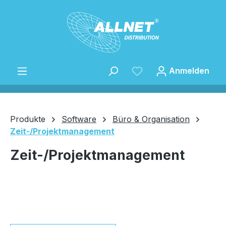
Zum Hauptinhalt springen
Anmelden
Produkte
Software
Büro & Organisation
Zeit-/Projektmanagement
Speichern
Zeit-/Projektmanagement