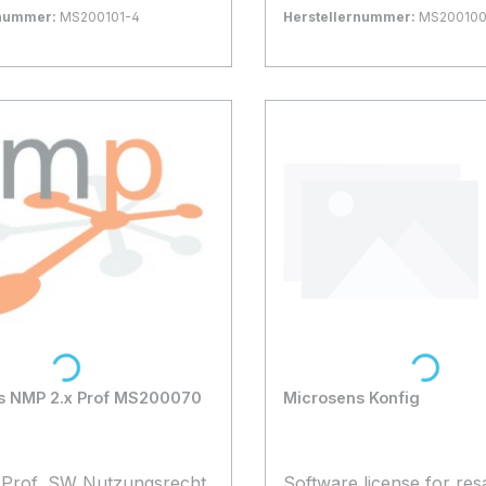
SW auf max. 1 Compute
rnummer:
MS200101-4
Herstellernummer:
MS20010
gernd
Bestand:
Nicht Lagernd
0x
 Warenkorb
In den Warenkorb
Loading...
Loading...
s NMP 2.x Prof MS200070
Microsens Konfig
Prof, SW Nutzungsrecht
Software license for res