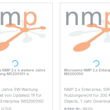
Loading...
Loading...
x 4 weitere Jahre
Microsens NMP 2.x Enterp
ung MS200101-4
MS200100
e Jahre SW-Wartung
NMP 2.x Enterprise, SW
d von Updates) 19 für
Nutzungsrecht für 200 
Enterprise (MS200100)
Objects, 1 Jahr Downlo
Updates Installation der
:
227525
Artikel-Nr.:
188396