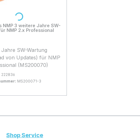
Loading...
s NMP 3 weitere Jahre SW-
ür NMP 2.x Professional
e Jahre SW-Wartung
ad von Updates) für NMP
essional (MS200070)
:
222836
rnummer:
MS200071-3
gernd
 Warenkorb
Shop Service