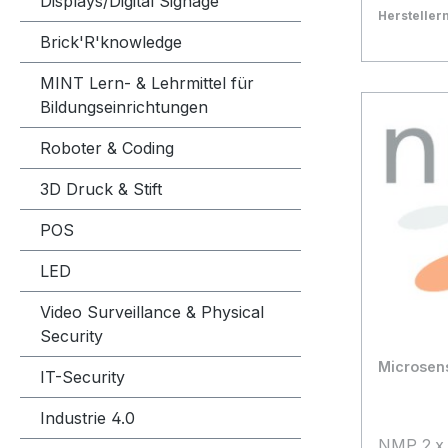
Displays/Digital Signage
Herstelle
Bestand:
Nicht La
0x
Brick'R'knowledge
In den
MINT Lern- & Lehrmittel für
Bildungseinrichtungen
Roboter & Coding
3D Druck & Stift
POS
LED
Video Surveillance & Physical
Security
Microsen
IT-Security
Industrie 4.0
NMP 2.x 