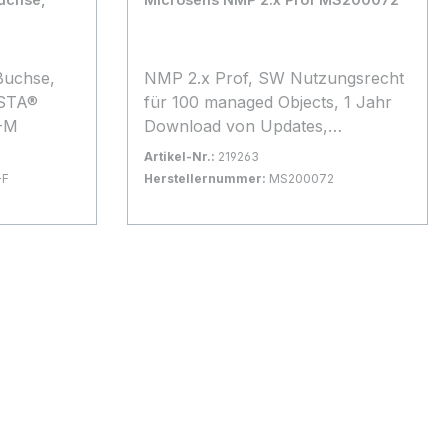
uchse,
NMP 2.x Prof, SW Nutzungsrecht
STA®
für 100 managed Objects, 1 Jahr
1-M
Download von Updates,
Installation auf max. 1 Computer
Artikel-Nr.:
219263
-F
Herstellernummer:
MS200072
Bestand:
Nicht Lagernd
0x
In den Warenkorb