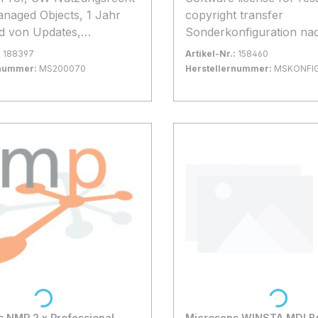
anaged Objects, 1 Jahr
copyright transfer
d von Updates,
Sonderkonfiguration na
ion auf max. 1 Computer
Kundenwunsch
:
188397
Artikel-Nr.:
158460
rnummer:
MS200070
Herstellernummer:
MSKONFI
gernd
Bestand:
Sofort verfügbar, Lieferzeit:
100+
 Warenkorb
In den Warenkorb
Loading...
Loading...
 NMP 2.x Professional
Microsens WINSTA MDI B