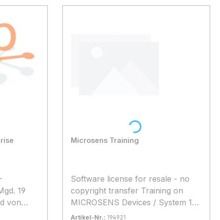
Loading...
rise
Microsens Training
-
Software license for resale - no
Mgd. 19
copyright transfer Training on
ad von
MICROSENS Devices / System 19
 Server-
Individual Schedule
Artikel-Nr.:
194921