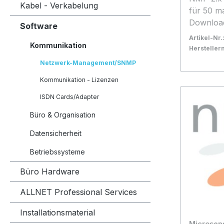
Kabel - Verkabelung
für 50 m
Downloa
Software
Installat
Artikel-Nr.
Kommunikation
Herstelle
Bestand:
Nicht La
0x
Netzwerk-Management/SNMP
In den
Kommunikation - Lizenzen
ISDN Cards/Adapter
Büro & Organisation
Datensicherheit
Betriebssysteme
Büro Hardware
ALLNET Professional Services
Installationsmaterial
Microsens