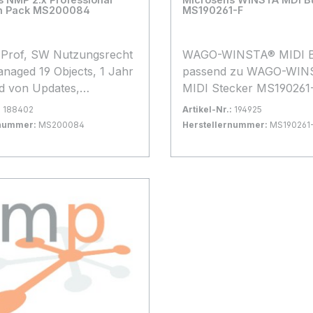
n Pack MS200084
MS190261-F
Prof, SW Nutzungsrecht
WAGO-WINSTA® MIDI B
anaged 19 Objects, 1 Jahr
passend zu WAGO-WIN
d von Updates,
MIDI Stecker MS19026
ion auf max. 1 Computer
:
188402
Artikel-Nr.:
194925
rnummer:
MS200084
Herstellernummer:
MS190261
gernd
Bestand:
Nicht Lagernd
0x
 Warenkorb
In den Warenkorb