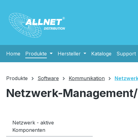
m Hauptinhalt springen
Zur Suche springen
Zur Hauptnavigation springen
Home
Produkte
Hersteller
Kataloge
Support
Produkte
Software
Kommunikation
Netzwer
Netzwerk-Management
Netzwerk - aktive
Komponenten