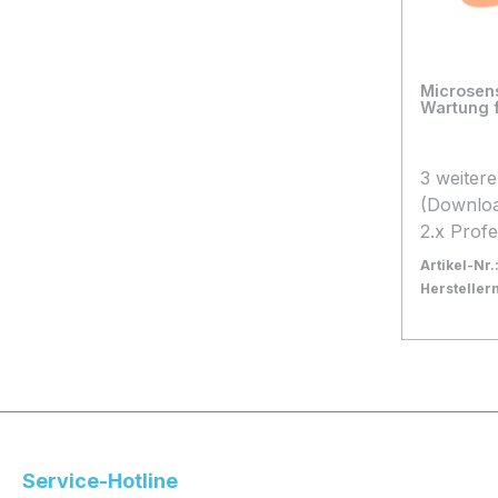
Microsen
Wartung f
3 weiter
(Downlo
2.x Prof
Artikel-Nr.
Herstelle
Bestand:
Nicht La
0x
In den
Service-Hotline