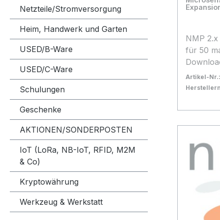
Expansio
Netzteile/Stromversorgung
Heim, Handwerk und Garten
NMP 2.x 
USED/B-Ware
für 50 m
Downloa
USED/C-Ware
Installat
Artikel-Nr.
Herstelle
Schulungen
Bestand:
Nicht La
0x
Geschenke
In den
AKTIONEN/SONDERPOSTEN
IoT (LoRa, NB-IoT, RFID, M2M
& Co)
Kryptowährung
Werkzeug & Werkstatt