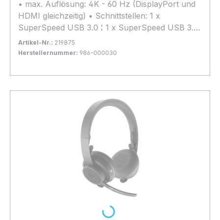
• max. Auflösung: 4K - 60 Hz (DisplayPort und
HDMI gleichzeitig) • Schnittstellen: 1 x
SuperSpeed USB 3.0 ¦ 1 x SuperSpeed USB 3.0
with Fast Charging ¦ 2 x USB-C 3.1 Gen 1 ¦ 1 x
Artikel-Nr.:
219875
Display / Video - DisplayPort ¦ 1 x Display / Video
Herstellernummer:
986-000030
- HDMI - 19-poliger HDMI Typ A ¦ 1 x USB-C
Bestand:
Nicht Lagernd
0x
Upstream mit Spannungsversorgung (100 W) ¦ 1
In den Warenkorb
x USB-C 3.1 Gen 1 with Fast Charging
Loading...