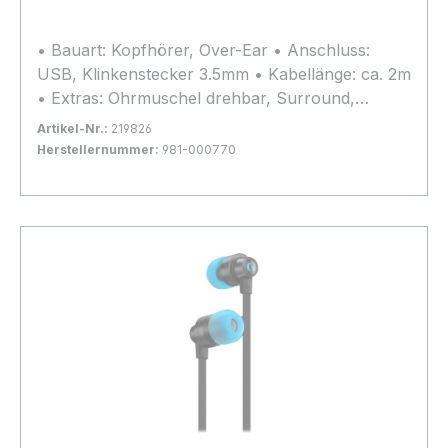
• Bauart: Kopfhörer, Over-Ear • Anschluss:
USB, Klinkenstecker 3.5mm • Kabellänge: ca. 2m
• Extras: Ohrmuschel drehbar, Surround,
Lautstärkeregler
Artikel-Nr.:
219826
Herstellernummer:
981-000770
Bestand:
Nicht Lagernd
0x
In den Warenkorb