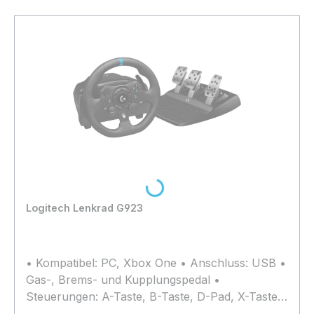
Loading...
Logitech Lenkrad G923
• Kompatibel: PC, Xbox One • Anschluss: USB •
Gas-, Brems- und Kupplungspedal •
Steuerungen: A-Taste, B-Taste, D-Pad, X-Taste,
Y-Taste, Schaltpaddel, Xbox Taste, LSB-Taste,