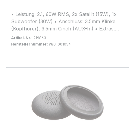
• Leistung: 2.1, 60W RMS, 2x Satellit (15W), 1x
Subwoofer (30W) • Anschluss: 3.5mm Klinke
(Kopfhörer), 3.5mm Cinch (AUX-In) • Extras:
Kabelfernbedienung
Artikel-Nr.:
219863
Herstellernummer:
980-001054
Bestand:
Nicht Lagernd
0x
In den Warenkorb