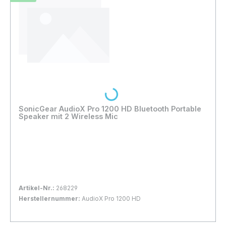
Loading...
SonicGear AudioX Pro 1200 HD Bluetooth Portable
Speaker mit 2 Wireless Mic
Artikel-Nr.:
268229
Herstellernummer:
AudioX Pro 1200 HD
Bestand:
Nicht Lagernd
0x
In den Warenkorb