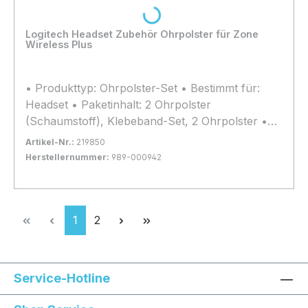
Loading...
Logitech Headset Zubehör Ohrpolster für Zone
Wireless Plus
• Produkttyp: Ohrpolster-Set • Bestimmt für:
Headset • Paketinhalt: 2 Ohrpolster
(Schaumstoff), Klebeband-Set, 2 Ohrpolster •
Breite: 7.04 cm • Tiefe: 7.04 cm • Höhe: 1.64 cm
Artikel-Nr.:
219850
Herstellernummer:
989-000942
Bestand:
Nicht Lagernd
0x
In den Warenkorb
Seite
Seite
1
2
Service-Hotline