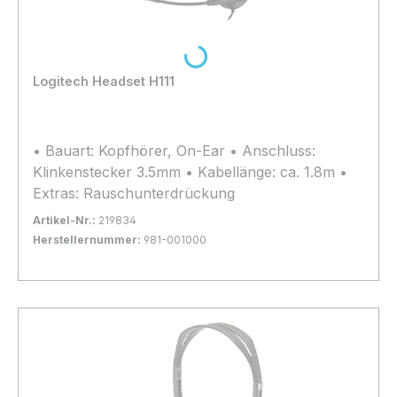
Loading...
Logitech Headset H111
• Bauart: Kopfhörer, On-Ear • Anschluss:
Klinkenstecker 3.5mm • Kabellänge: ca. 1.8m •
Extras: Rauschunterdrückung
Artikel-Nr.:
219834
Herstellernummer:
981-001000
Bestand:
Nicht Lagernd
0x
In den Warenkorb