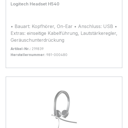
Logitech Headset H540
• Bauart: Kopfhörer, On-Ear • Anschluss: USB •
Extras: einseitige Kabelführung, Lautstärkeregler,
Geräuschunterdrückung
Artikel-Nr.:
219839
Herstellernummer:
981-000480
Bestand:
Nicht Lagernd
0x
In den Warenkorb