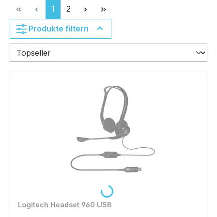
Seite
Seite
1
2
Produkte filtern
Loading...
Logitech Headset 960 USB