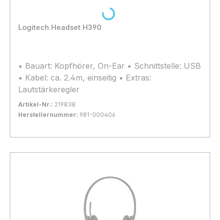
Loading...
Logitech Headset H390
• Bauart: Kopfhörer, On-Ear • Schnittstelle: USB
• Kabel: ca. 2.4m, einseitig • Extras:
Lautstärkeregler
Artikel-Nr.:
219838
Herstellernummer:
981-000406
Bestand:
Sofort verfügbar, Lieferzeit: 1-2 Tage
1x
In den Warenkorb