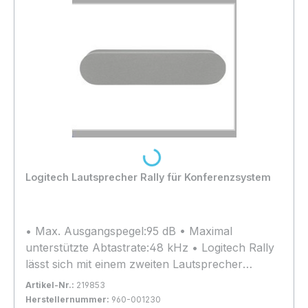
Loading...
Logitech Lautsprecher Rally für Konferenzsystem
• Max. Ausgangspegel:95 dB • Maximal
unterstützte Abtastrate:48 kHz • Logitech Rally
lässt sich mit einem zweiten Lautsprecher
erweitern, um auch große Räume mit klarem
Artikel-Nr.:
219853
Sound zu füllen. Mit den RightSound
Herstellernummer:
960-001230