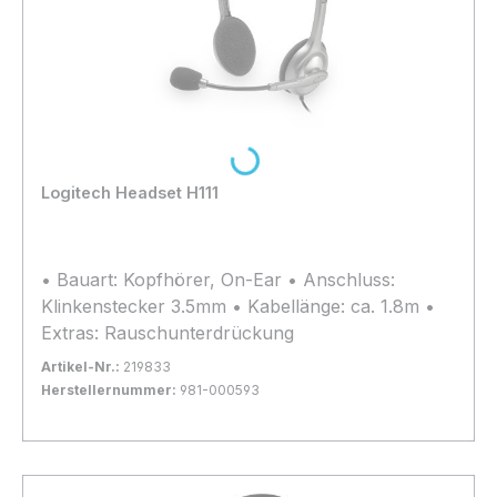
Loading...
Logitech Headset H111
• Bauart: Kopfhörer, On-Ear • Anschluss:
Klinkenstecker 3.5mm • Kabellänge: ca. 1.8m •
Extras: Rauschunterdrückung
Artikel-Nr.:
219833
Herstellernummer:
981-000593
Bestand:
Nicht Lagernd
0x
In den Warenkorb