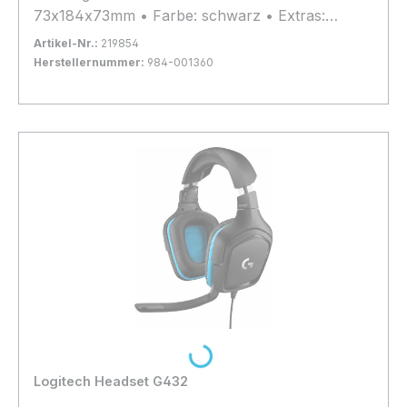
73x184x73mm • Farbe: schwarz • Extras:
spritzwassergeschützt, integriertes Mikrofon
Artikel-Nr.:
219854
Herstellernummer:
984-001360
Bestand:
Nicht Lagernd
0x
In den Warenkorb
Loading...
Logitech Headset G432