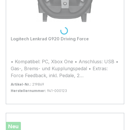
Loading...
Logitech Lenkrad G920 Driving Force
• Kompatibel: PC, Xbox One • Anschluss: USB •
Gas-, Brems- und Kupplungspedal • Extras:
Force Feedback, inkl. Pedale, 2
Vibrationsmotoren • Herstellergarantie: zwei
Artikel-Nr.:
219869
Jahre
Herstellernummer:
941-000123
Bestand:
Nicht Lagernd
0x
In den Warenkorb
Neu