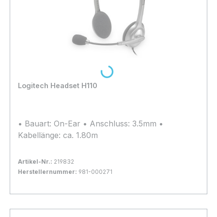
Loading...
Logitech Headset H110
• Bauart: On-Ear • Anschluss: 3.5mm •
Kabellänge: ca. 1.80m
Artikel-Nr.:
219832
Herstellernummer:
981-000271
Bestand:
Nicht Lagernd
0x
In den Warenkorb