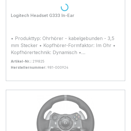
Loading...
Logitech Headset G333 In-Ear
• Produkttyp: Ohrhörer - kabelgebunden - 3,5
mm Stecker • Kopfhörer-Formfaktor: Im Ohr •
Kopfhörertechnik: Dynamisch •
Anschlusstechnik: Kabelgebunden •
Artikel-Nr.:
219825
Soundmodus: Stereo • Frequenzgang: 20 -
Herstellernummer:
981-000924
20000 Hz • Empfindlichkeit: 101.6 dB •
Bestand:
Nicht Lagernd
0x
Impedanz: 24 Ohm • Besonderheiten: Dual
In den Warenkorb
Driver