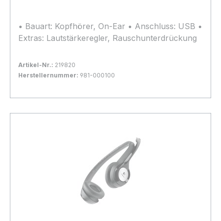
• Bauart: Kopfhörer, On-Ear • Anschluss: USB •
Extras: Lautstärkeregler, Rauschunterdrückung
Artikel-Nr.:
219820
Herstellernummer:
981-000100
Bestand:
Nicht Lagernd
0x
In den Warenkorb