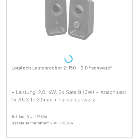
Loading...
Logitech Lautsprecher Z-150 - 2.0 *schwarz*
• Leistung: 2.0, 6W, 2x Satellit (3W) • Anschluss:
1x AUX In 3.5mm • Farbe: schwarz
Artikel-Nr.:
219856
Herstellernummer:
980-000814
Bestand:
Nicht Lagernd
0x
In den Warenkorb