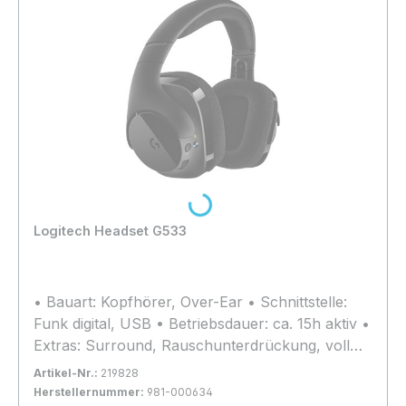
Loading...
Logitech Headset G533
• Bauart: Kopfhörer, Over-Ear • Schnittstelle:
Funk digital, USB • Betriebsdauer: ca. 15h aktiv •
Extras: Surround, Rauschunterdrückung, voll
kabellos
Artikel-Nr.:
219828
Herstellernummer:
981-000634