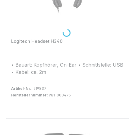
Loading...
Logitech Headset H340
• Bauart: Kopfhörer, On-Ear • Schnittstelle: USB
• Kabel: ca. 2m
Artikel-Nr.:
219837
Herstellernummer:
981-000475
Bestand:
Nicht Lagernd
0x
In den Warenkorb