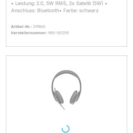
• Leistung: 2.0, 5W RMS, 2x Satellit (5W) •
Anschluss: Bluetooth• Farbe: schwarz
Artikel-Nr.:
219860
Herstellernummer:
980-001295
Bestand:
Nicht Lagernd
0x
In den Warenkorb
Loading...