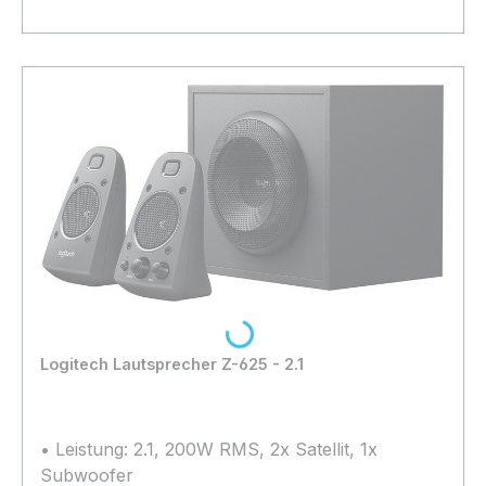
Bestand:
Nicht Lagernd
0x
In den Warenkorb
Loading...
Logitech Lautsprecher Z-625 - 2.1
• Leistung: 2.1, 200W RMS, 2x Satellit, 1x
Subwoofer