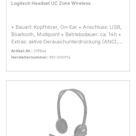
Logitech Headset UC Zone Wireless
• Bauart: Kopfhörer, On-Ear • Anschluss: USB,
Bluetooth, Multipoint • Betriebsdauer: ca. 14h •
Extras: aktive Geräuschunterdrückung (ANC),
faltbar • Herstellergarantie: zwei Jahre
Artikel-Nr.:
219846
Herstellernummer:
981-000914
Bestand:
Nicht Lagernd
0x
In den Warenkorb