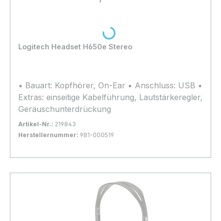
Loading...
Logitech Headset H650e Stereo
• Bauart: Kopfhörer, On-Ear • Anschluss: USB •
Extras: einseitige Kabelführung, Lautstärkeregler,
Geräuschunterdrückung
Artikel-Nr.:
219843
Herstellernummer:
981-000519
Bestand:
Nicht Lagernd
0x
In den Warenkorb