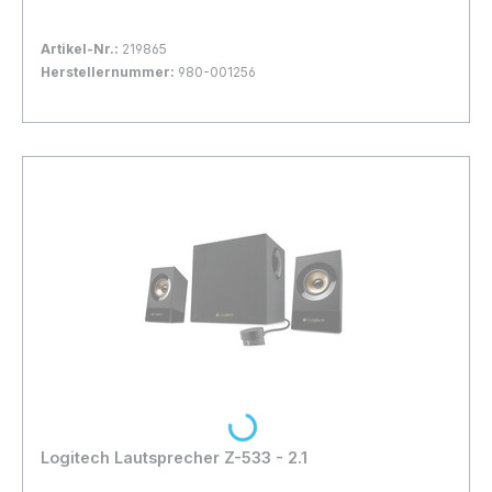
Artikel-Nr.:
219865
Herstellernummer:
980-001256
Bestand:
Nicht Lagernd
0x
In den Warenkorb
Loading...
Logitech Lautsprecher Z-533 - 2.1