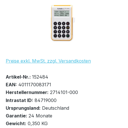
Preise exkl. MwSt. zzgl. Versandkosten
Bestand:
Sofort verfügbar, Lieferzeit: 1-2 Tage
53x
Artikel-Nr.:
152484
EAN:
4011170083171
Herstellernummer:
2714101-000
Intrastat ID:
84719000
Ursprungsland:
Deutschland
In den Warenkorb
Garantie:
24 Monate
Gewicht:
0,350 KG