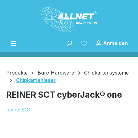
Zum Hauptinhalt springen
Anmelden
Produkte
Büro Hardware
Chipkartensysteme
Chipkartenleser
Speichern
REINER SCT cyberJack® one
ReinerSCT
Bildergalerie überspringen