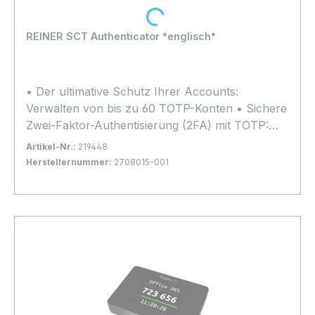
Loading...
gewährleistet. • Der cyberJack® RFID komfort
USB-C unterstützt die AusweisApp2, Open
REINER SCT Authenticator *englisch*
eCard und eIDAS. • Die hochwertige Tastatur
bietet eine sichere PIN-Eingabe für
kontaktbehaftete und kontaktlose Chipkarten.
• Der ultimative Schutz Ihrer Accounts:
Verwalten von bis zu 60 TOTP-Konten • Sichere
Zwei-Faktor-Authentisierung (2FA) mit TOTP:
Wirkungsvoller Schutz vor Identitäts-Diebstahl •
Artikel-Nr.:
219448
Für Smartphone, Tablet, Notebook oder
Herstellernummer:
2708015-001
Desktop • Bei allen führenden Online-
Bestand:
Sofort verfügbar, Lieferzeit: 1-2 Tage
12x
Plattformen sofort nutzbar • Sicherheit aus
In den Warenkorb
Deutschland • engl. Language