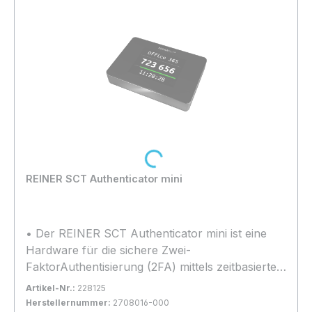
Loading...
REINER SCT Authenticator mini
• Der REINER SCT Authenticator mini ist eine
Hardware für die sichere Zwei-
FaktorAuthentisierung (2FA) mittels zeitbasiertem
Einmalpasswort (TOTP-Code). Der REINER SCT
Artikel-Nr.:
228125
Authenticator mini erkennt durch die eingebaute
Herstellernummer:
2708016-000