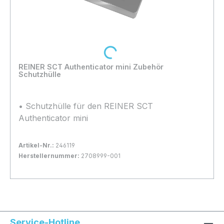
Loading...
REINER SCT Authenticator mini Zubehör
Schutzhülle
• Schutzhülle für den REINER SCT
Authenticator mini
Artikel-Nr.:
246119
Herstellernummer:
2708999-001
Bestand:
Sofort verfügbar, Lieferzeit: 1-2 Tage
4x
In den Warenkorb
Service-Hotline