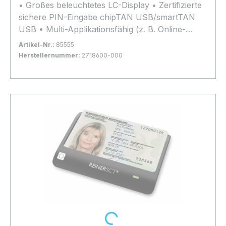
• Großes beleuchtetes LC-Display • Zertifizierte
sichere PIN-Eingabe chipTAN USB/smartTAN
USB • Multi-Applikationsfähig (z. B. Online-
Banking, ELSTER, e-Ticketing) • Updatefähig •
Artikel-Nr.:
85555
DK-SECODER Zulassung • Bestätigung nach
Herstellernummer:
2718600-000
SigG/SigV für kontaktbehaftete Karten • TÜV-IT
Bestand:
Sofort verfügbar, Lieferzeit: 1-2 Tage
56x
und BSI zertifiziert • Integriertes
In den Warenkorb
Sicherheitsmodul nach EAL 4+ • BSI
Qualitätssiegel • Für beA-System (BRAK und
BNotK) • Kostenloser Support • Für Windows,
Mac* und Linux*
Loading...