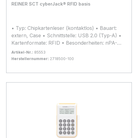
REINER SCT cyberJack® RFID basis
• Typ: Chipkartenleser (kontaktlos) • Bauart:
extern, Case • Schnittstelle: USB 2.0 (Typ-A) •
Kartenformate: RFID • Besonderheiten: nPA-
Unterstützung (eID) • Sicherheitsklasse: 1
Artikel-Nr.:
85553
Herstellernummer:
2718500-100
Bestand:
Sofort verfügbar, Lieferzeit: 1-2 Tage
100+
In den Warenkorb