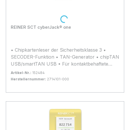
Loading...
REINER SCT cyberJack® one
• Chipkartenleser der Sicherheitsklasse 3 •
SECODER-Funktion • TAN-Generator • chipTAN
USB/smartTAN USB • Für kontaktbehaftete
Chipkarten • Für beA-System (BRAK und
Artikel-Nr.:
152484
BNotK) • Hochwertige und große Gummi-
Herstellernummer:
2714101-000
Tastatur • 4-zeiliges Display für vollständige
Bestand:
Sofort verfügbar, Lieferzeit: 1-2 Tage
53x
IBAN-Anzeige • USB-Anschluss • Keine
In den Warenkorb
Treiberinstallation, dank CCID-Funktion • Mobil
und stationär einsetzbar • Für alle
Betriebssysteme*