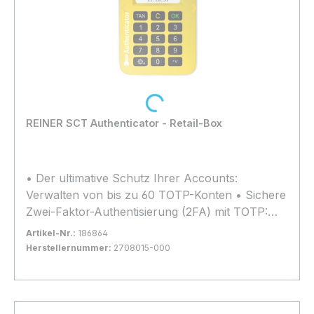
Loading...
REINER SCT Authenticator - Retail-Box
• Der ultimative Schutz Ihrer Accounts:
Verwalten von bis zu 60 TOTP-Konten • Sichere
Zwei-Faktor-Authentisierung (2FA) mit TOTP:
Wirkungsvoller Schutz vor Identitäts-Diebstahl •
Artikel-Nr.:
186864
Für Smartphone, Tablet, Notebook oder
Herstellernummer:
2708015-000
Desktop • Bei allen führenden Online-
Bestand:
Sofort verfügbar, Lieferzeit: 1-2 Tage
10x
Plattformen sofort nutzbar • Sicherheit aus
In den Warenkorb
Deutschland