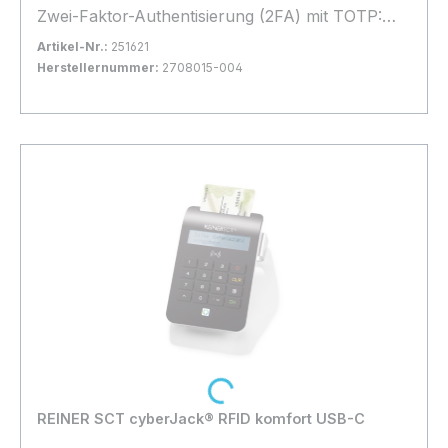
Zwei-Faktor-Authentisierung (2FA) mit TOTP:
Wirkungsvoller Schutz vor Identitäts-Diebstahl •
Artikel-Nr.:
251621
Für Smartphone, Tablet, Notebook oder
Herstellernummer:
2708015-004
Desktop • Bei allen führenden Online-
Bestand:
Sofort verfügbar, Lieferzeit: 1-2 Tage
24x
Plattformen sofort nutzbar • Sicherheit aus
In den Warenkorb
Deutschland
Loading...
REINER SCT cyberJack® RFID komfort USB-C