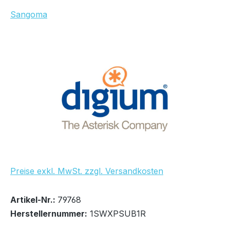
Sangoma
Bildergalerie überspringen
Preise exkl. MwSt. zzgl. Versandkosten
Bestand:
Nicht Lagernd
0x
Artikel-Nr.:
79768
Herstellernummer:
1SWXPSUB1R