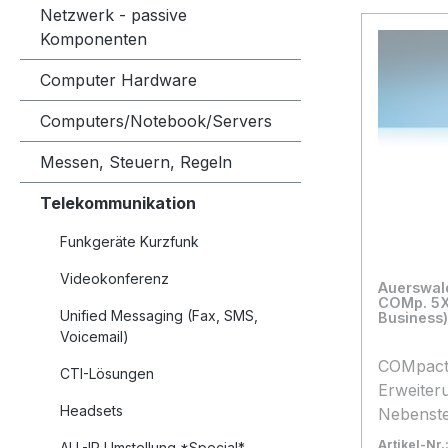
Netzwerk - passive
Komponenten
Computer Hardware
Computers/Notebook/Servers
Messen, Steuern, Regeln
Telekommunikation
Funkgeräte Kurzfunk
Videokonferenz
Auerswal
COMp. 5
Unified Messaging (Fax, SMS,
Business)
Voicemail)
COMpact
CTI-Lösungen
Erweiter
Headsets
Nebenste
und Name
Artikel-Nr.
ALL-IP Umstellung *Special*