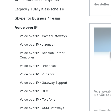
CNIP). F
Herstelle
Legacy / TDM / Klassische TK
Station 
Bestand:
Nicht La
0x
der COMp
In den
Skype for Business / Teams
Voice over IP
Voice over IP - Carrier Gateways
Voice over IP - Lizenzen
Voice over IP - Session Border
Controller
Voice over IP - Broadcast
Voice over IP - Zubehör
Voice over IP - Gateway Support
Voice over IP - DECT
Auerswal
Gehäuse)
Voice over IP - Telefone
Voice over IP - GSM Gateways
Vollmodu