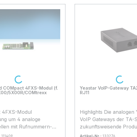
Loading...
Loading...
d COMpact 4FXS-Modul (f.
Yeastar VoIP-Gateway T
X00/5X00R/COMtrexx
RJ11
 4FXS-Modul
Highlights Die analogen Yeastar
ung um 4 analoge
VoIP Gateways der TA-Se
llen mit Rufnummern-
zukunftsweisende Produk
nsanzeige (CLIP und
Legacy-Telefone, Faxge
:
111409
Artikel-Nr.:
133276