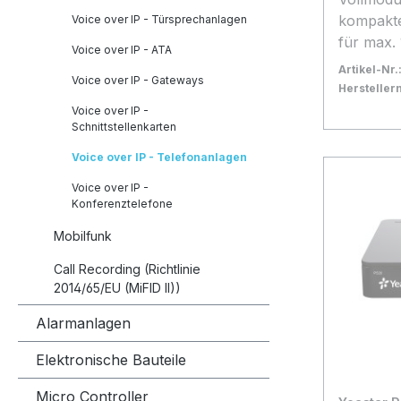
kompakt
Voice over IP - Türsprechanlagen
für max.
Voice over IP - ATA
ISDN, P
Artikel-Nr.
Voice over IP - Gateways
Teilnehm
Herstelle
mit 5 Steckplät
Bestand:
Nicht La
0x
Voice over IP -
Kanäle gl
Schnittstellenkarten
In den
14 als ex
Voice over IP - Telefonanlagen
konfiguri
Voice over IP -
Teilnehm
Konferenztelefone
Analog-T
Systemtel
Mobilfunk
und ISDN
Call Recording (Richtlinie
COMforte
2014/65/EU (MiFID II))
Nebenste
IP, 1400
Alarmanlagen
sowie mo
Elektronische Bauteile
Phones •
2-Draht-
Micro Controller