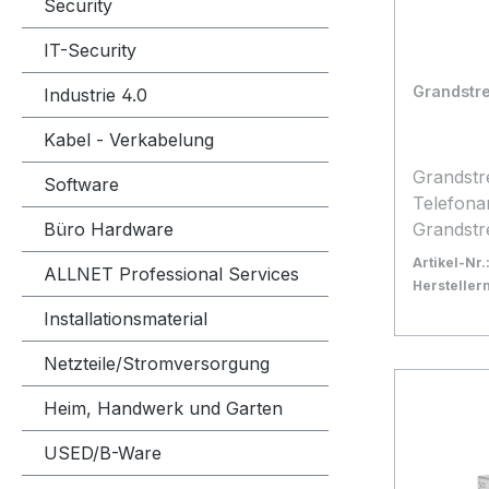
Security
(Check-i
jedem Ort
ist, aber
IT-Security
Desktops
Grandst
Industrie 4.0
eine über
Durch di
Kabel - Verkabelung
Kosten u
Wachstum
Grandst
Software
geringer
Telefonanlage €
weniger 
Grandstr
Büro Hardware
geringer
moderne
Artikel-Nr.
ALLNET Professional Services
unabhäng
Lösung f
Herstelle
eine Ums
die bis 
Bestand:
Sofort ve
40
Installationsmaterial
Telefons
unterstützt. Sie verzic
In den
Neuansch
analoge 
Netzteile/Stromversorgung
Kommuni
sich voll
Heim, Handwerk und Garten
Drittanbi
Kommunikation. In
Telefon
Hauptmerkmale
USED/B-Ware
Collabor
Benutzer 