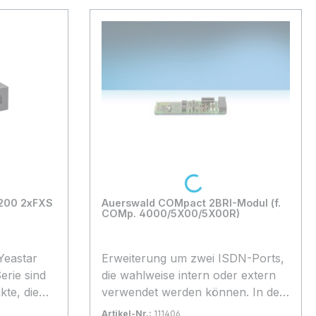
Loading...
A200 2xFXS
Auerswald COMpact 2BRI-Modul (f.
COMp. 4000/5X00/5X00R)
Erweiterung um zwei ISDN-Ports,
rie sind
die wahlweise intern oder extern
te, die
verwendet werden können. In der
räte und
Betriebsart intern kann zwischen
Artikel-Nr.:
111406