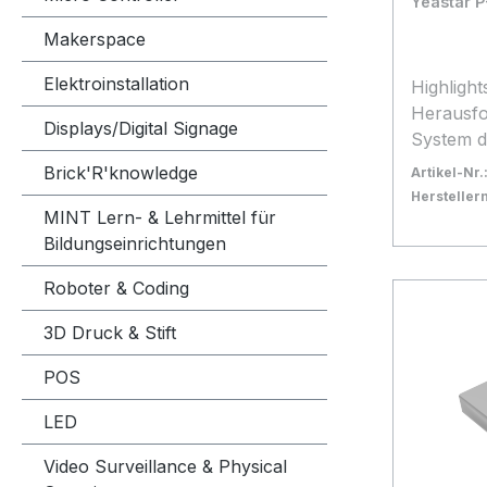
Yeastar P
(UP0 und
– Zentral
Makerspace
Faxsyste
Elektroinstallation
max. 40 
Highlights Yeastar geht
• CTI mi
Herausfo
Displays/Digital Signage
Assist 2 
System d
Anbindun
More"-Pr
Brick'R'knowledge
Artikel-Nr.
B. ESTOS
Unterne
Herstelle
Eigenent
MINT Lern- & Lehrmittel für
unterbre
Bestand:
Sofort ve
62
Automatis
Bildungseinrichtungen
Kommunika
In den
parallel 
einem vo
Roboter & Coding
Integrati
ermöglich
Gebäudea
Telefonan
3D Druck & Stift
KNX/EIB 
KMUs visu
Volle Sy
Anrufma
POS
Analog- 
Videokom
LED
Türsprec
Call-Cent
Adressbü
Communi
Video Surveillance & Physical
Mehrfirm
Konnektiv