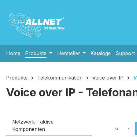
m Hauptinhalt springen
Zur Suche springen
Zur Hauptnavigation springen
Home
Produkte
Hersteller
Kataloge
Support
Produkte
Telekommunikation
Voice over IP
V
Voice over IP - Telefona
Netzwerk - aktive
Komponenten