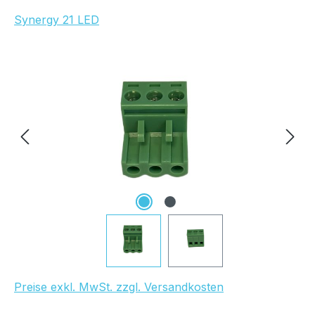
Synergy 21 LED
Bildergalerie überspringen
UVP Netto: 1,49 €
Preise exkl. MwSt. zzgl. Versandkosten