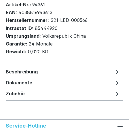
Bestand:
Sofort verfügbar, Lieferzeit: 1-2 Tage
100+
Artikel-Nr.:
94361
EAN:
4038816943613
Herstellernummer:
S21-LED-000566
Intrastat ID:
85444920
Ursprungsland:
Volksrepublik China
In den Warenkorb
Garantie:
24 Monate
Gewicht:
0,020 KG
Beschreibung
Dokumente
Zubehör
Service-Hotline