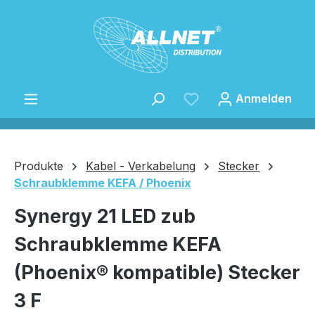
Zum Hauptinhalt springen
Anmelden
Produkte
Kabel - Verkabelung
Stecker
Schraubklemme KEFA / Phoenix
Speichern
Synergy 21 LED zub
Schraubklemme KEFA
(Phoenix® kompatible) Stecker
3 F