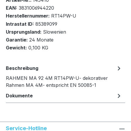
Artikel-Nr.:
145410
EAN:
3831006944220
Herstellernummer:
RT14PW-U
Intrastat ID:
85389099
Ursprungsland:
Slowenien
In den Warenkorb
Garantie:
24 Monate
Gewicht:
0,100 KG
Beschreibung
RAHMEN MA 92 4M RT14PW-U- dekorativer
Rahmen MA 4M- entspricht EN 50085-1
Dokumente
Service-Hotline