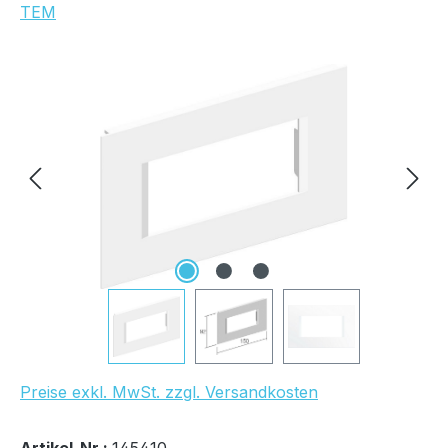
TEM
Bildergalerie überspringen
Preise exkl. MwSt. zzgl. Versandkosten
Bestand:
Sofort verfügbar, Lieferzeit: 1-2 Tage
4x