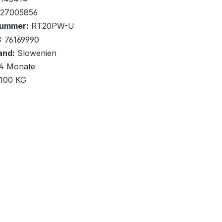
27005856
nummer:
RT20PW-U
:
76169990
and:
Slowenien
renkorb
4 Monate
,100 KG