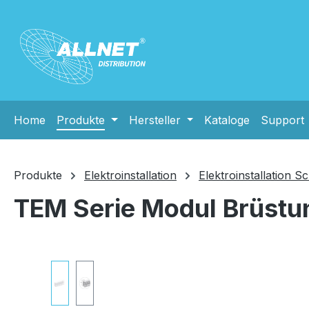
m Hauptinhalt springen
Zur Suche springen
Zur Hauptnavigation springen
Home
Produkte
Hersteller
Kataloge
Support
Produkte
Elektroinstallation
Elektroinstallation 
TEM Serie Modul Brüs
Bildergalerie überspringen