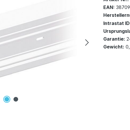
EAN:
38709
Hersteller
Intrastat ID
Ursprungsl
In den Wa
Garantie:
2
Gewicht:
0