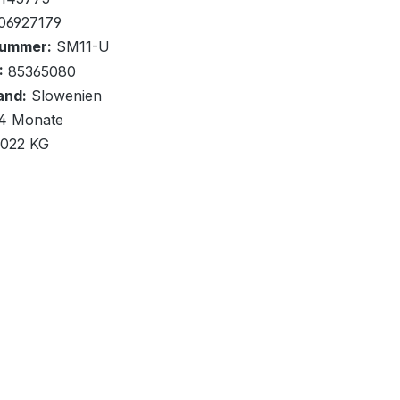
06927179
nummer:
SM11-U
:
85365080
and:
Slowenien
renkorb
4 Monate
,022 KG