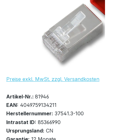
Bildergalerie überspringen
UVP Netto: 21,91 €
Preise exkl. MwSt. zzgl. Versandkosten
Bestand:
Nicht Lagernd
0x
Artikel-Nr.:
81946
EAN:
4049759134211
Herstellernummer:
37541.3-100
Intrastat ID:
85366990
Ursprungsland:
CN
In den Warenkorb
Garantie:
12 Monate