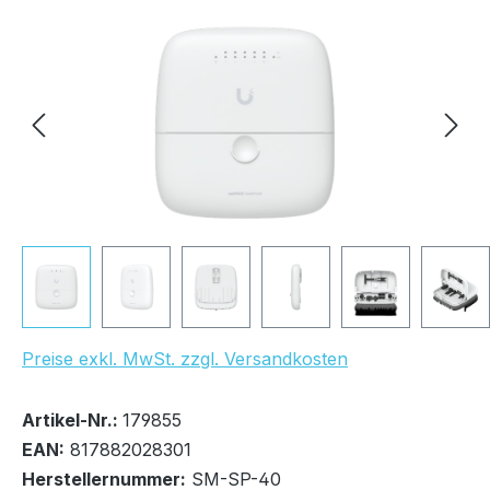
Bildergalerie überspringen
UVP Netto: 164,06 €
Preise exkl. MwSt. zzgl. Versandkosten
Bestand:
Nicht Lagernd
0x
Artikel-Nr.:
179855
EAN:
817882028301
Herstellernummer:
SM-SP-40