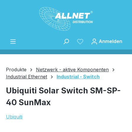
Zum Hauptinhalt springen
Anmelden
Produkte
Netzwerk - aktive Komponenten
Industrial Ethernet
Industrial - Switch
Speichern
Ubiquiti Solar Switch SM-SP-
40 SunMax
Ubiquiti