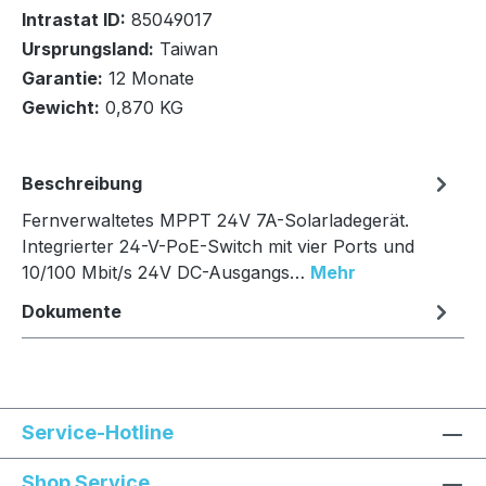
Intrastat ID:
85049017
Ursprungsland:
Taiwan
In den Warenkorb
Garantie:
12 Monate
Gewicht:
0,870 KG
Beschreibung
Fernverwaltetes MPPT 24V 7A-Solarladegerät.
Integrierter 24-V-PoE-Switch mit vier Ports und
10/100 Mbit/s 24V DC-Ausgangs…
Mehr
Dokumente
Service-Hotline
Shop Service